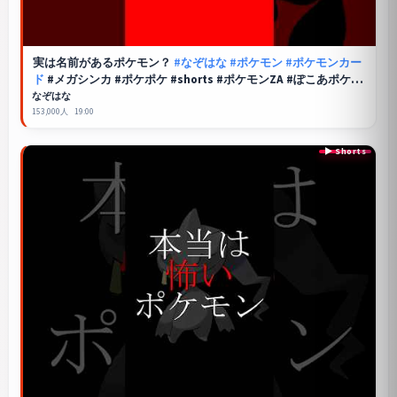
実は名前があるポケモン？
#なぞはな
#ポケモン
#ポケモンカー
ド
#メガシンカ #ポケポケ #shorts #ポケモンZA #ぽこあポケモ
ン #アニポケ #ポケカ #ポケポケ #メガシビルドン
なぞはな
153,000人
19:00