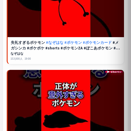
失礼すぎるポケモン
#なぞはな
#ポケモン
#ポケモンカード
#メ
ガシンカ #ポケポケ #shorts #ポケモンZA #ぽこあポケモン #ア
ニポケ #ポケカ #ポケポケ #フェローチェ
なぞはな
153,000人
19:00