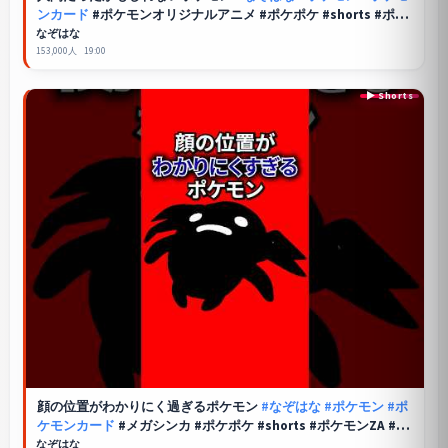
ンカード
#ポケモンオリジナルアニメ #ポケポケ #shorts #ポケ
モンZA #ぽこあポケモン #アニポケ #ポケカ #ポケポケ
なぞはな
153,000人
19:00
顔の位置がわかりにく過ぎるポケモン
#なぞはな
#ポケモン
#ポ
ケモンカード
#メガシンカ #ポケポケ #shorts #ポケモンZA #ハ
ラバリー #ぽこあポケモン #ポケモンチャンピオンズ
なぞはな