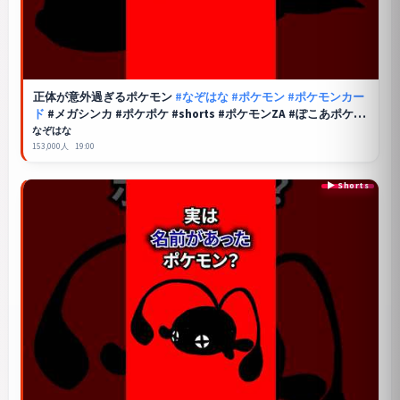
正体が意外過ぎるポケモン
#なぞはな
#ポケモン
#ポケモンカー
ド
#メガシンカ #ポケポケ #shorts #ポケモンZA #ぽこあポケモ
ン #アニポケ #ポケカ #ポケポケ #イワパレス
なぞはな
153,000人
19:00