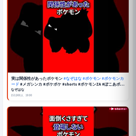
実は関係性があったポケモン
#なぞはな
#ポケモン
#ポケモンカ
ード
#メガシンカ #ポケポケ #shorts #ポケモンZA #ぽこあポケ
モン #アニポケ #ポケカ #ポケポケ #タマタマ
なぞはな
153,000人
19:00