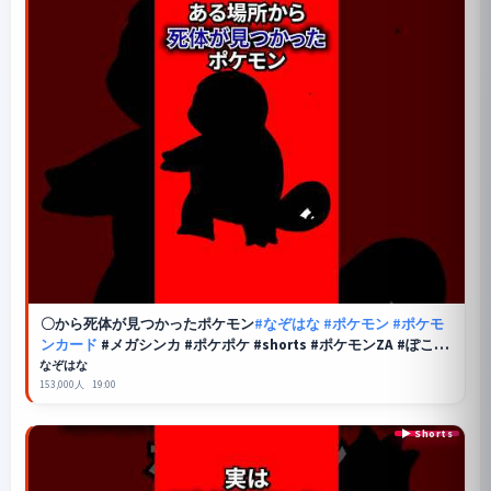
〇から死体が見つかったポケモン
#なぞはな
#ポケモン
#ポケモ
ンカード
#メガシンカ #ポケポケ #shorts #ポケモンZA #ぽこあ
ポケモン #アニポケ #ポケカ #ポケポケ #ガーディ
なぞはな
153,000人
19:00