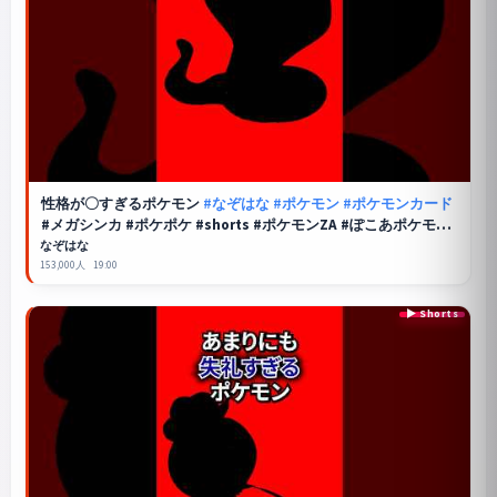
性格が〇すぎるポケモン
#なぞはな
#ポケモン
#ポケモンカード
#メガシンカ #ポケポケ #shorts #ポケモンZA #ぽこあポケモン
#アニポケ #ポケカ #ポケポケ #ペルシアン
なぞはな
153,000人
19:00