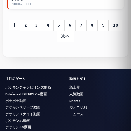
153,000人
10:00
1
2
3
4
5
6
7
8
9
10
次へ
注目のゲーム
動画を探す
ポケモンチャンピオンズ動画
急上昇
Pokémon LEGENDS Z-A動画
人気動画
ポケポケ動画
Shorts
ポケモンスリープ動画
カテゴリ別
ポケモンユナイト動画
ニュース
ポケモンSV動画
ポケモンGO動画