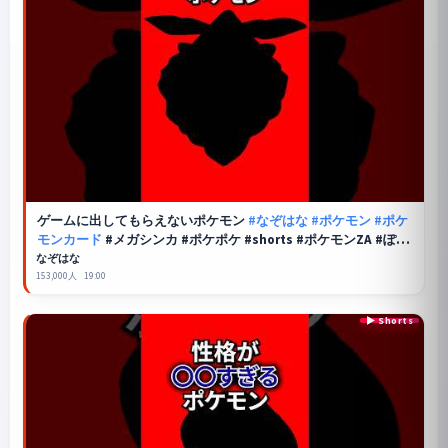
ゲームに出してもらえないポケモン
#なぞはな
#ポケモン
#ポケ
モンカード
#メガシンカ #ポケポケ #shorts #ポケモンZA #ぽこ
あポケモン #アニポケ #ポケカ #ポケポケ #ヤミラミ
なぞはな
153,000人
19:00