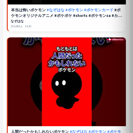
本当は怖いポケモン
#なぞはな
#ポケモン
#ポケモンカード
#ポ
ケモンオリジナルアニメ #ポケポケ #shorts #ポケモンza #カイ
ロス #ジュペッタ #ぽこあポケモン #アニポケ #ポケポケ
なぞはな
153,000人
14:41
人間だったかもしれないポケモン
#なぞはな
#ポケモン
#ポケモ