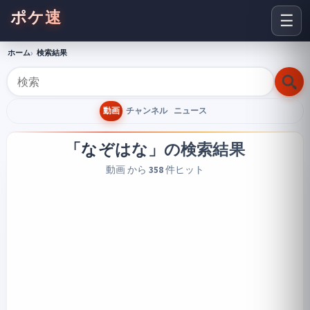
ポケ速
☰
ホーム
検索結果
動画
チャンネル
ニュース
「なぞはな」
の検索結果
動画 から
358
件ヒット