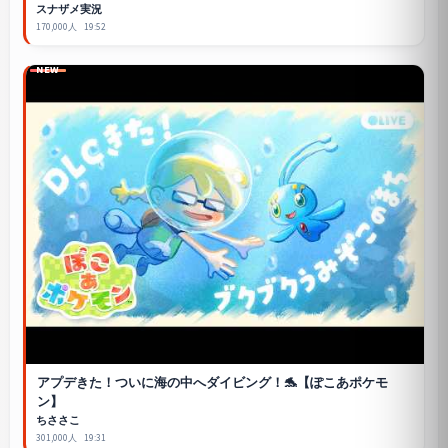
スナザメ実況
170,000人
19:52
NEW
アプデきた！ついに海の中へダイビング！🐬【ぽこあポケモ
ン】
ちささこ
301,000人
19:31