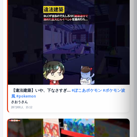
【違法建築】いや、下なさすぎ...
#ぽこあポケモン
#ポケモン波
風
#pokemon
さおうさん
287,000人
15:12
NEW