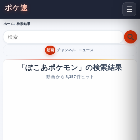
ポケ速
☰
ホーム
検索結果
動画
チャンネル
ニュース
「ぽこあポケモン」
の検索結果
動画 から
3,357
件ヒット