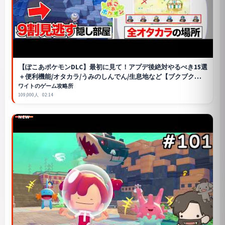
【ぽこあポケモンDLC】最初に見て！アプデ後絶対やるべき15選
＋便利機能/オタカラ/うみのしんでん/生息地など【ブクブクうみ
ぞこの街攻略】
ワイトのゲーム攻略所
109,000人
02:14
NEW