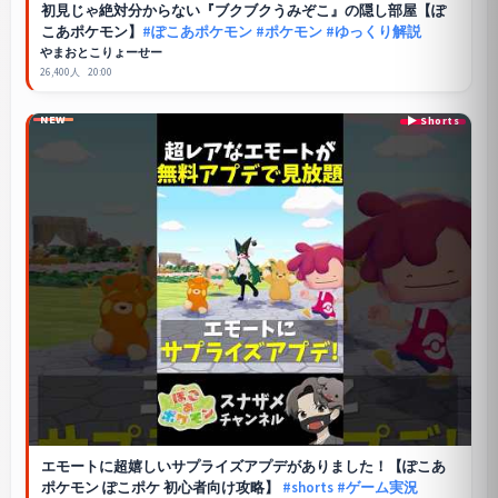
初見じゃ絶対分からない『ブクブクうみぞこ』の隠し部屋【ぽ
こあポケモン】
#ぽこあポケモン
#ポケモン
#ゆっくり解説
やまおとこりょーせー
26,400人
20:00
NEW
エモートに超嬉しいサプライズアプデがありました！【ぽこあ
ポケモン ぽこポケ 初心者向け攻略】
#shorts
#ゲーム実況