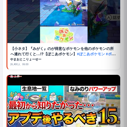
【小ネタ】『みがく』のが得意なポケモンを他のポケモンの所
へ連れて行くと…⁉︎【ぽこあポケモン】
#ぽこあポケモン
#ポケ
モン
#ゆっくり解説
やまおとこりょーせー
26,400人
06:00
急上昇