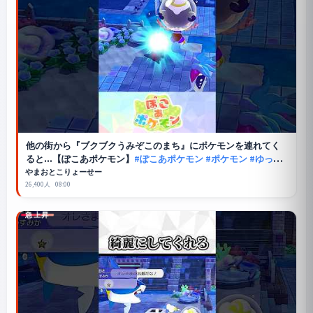
他の街から『ブクブクうみぞこのまち』にポケモンを連れてく
ると...【ぽこあポケモン】
#ぽこあポケモン
#ポケモン
#ゆっく
り解説
やまおとこりょーせー
26,400人
08:00
急上昇