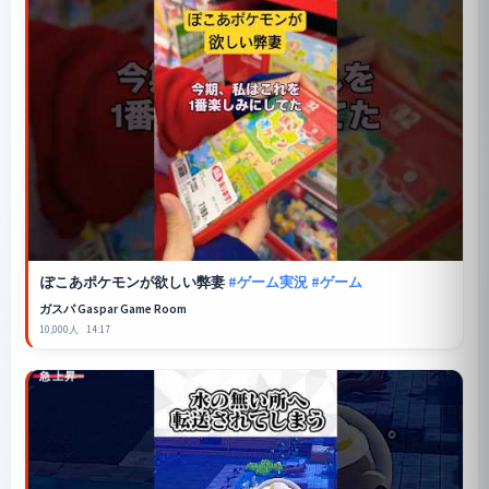
ぽこあポケモンが欲しい弊妻
#ゲーム実況
#ゲーム
ガスパ Gaspar Game Room
10,000人
14:17
急上昇