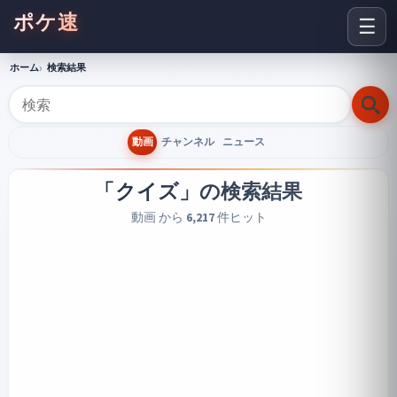
ポケ速
☰
ホーム
検索結果
動画
チャンネル
ニュース
「クイズ」
の検索結果
動画 から
6,217
件ヒット