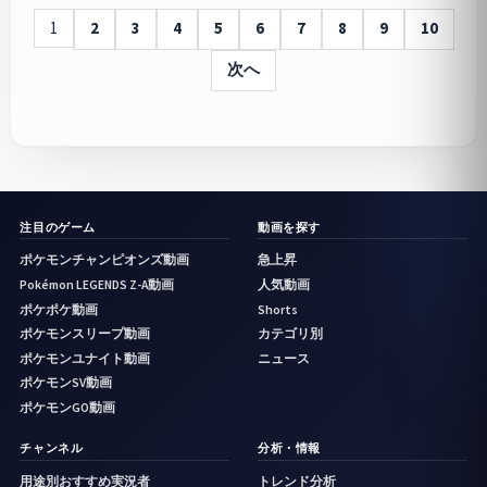
1
2
3
4
5
6
7
8
9
10
次へ
注目のゲーム
動画を探す
ポケモンチャンピオンズ動画
急上昇
Pokémon LEGENDS Z-A動画
人気動画
ポケポケ動画
Shorts
ポケモンスリープ動画
カテゴリ別
ポケモンユナイト動画
ニュース
ポケモンSV動画
ポケモンGO動画
チャンネル
分析・情報
用途別おすすめ実況者
トレンド分析