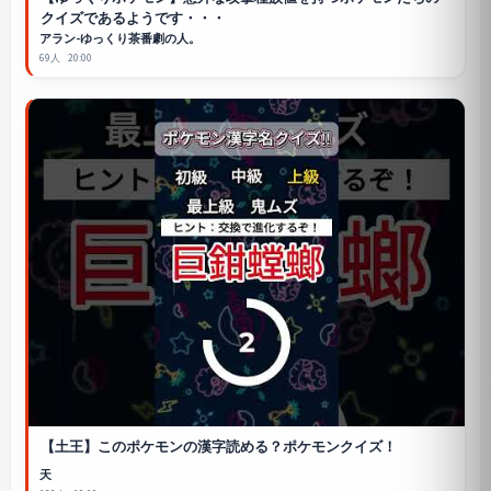
クイズであるようです・・・
アラン-ゆっくり茶番劇の人。
69人
20:00
【土王】このポケモンの漢字読める？ポケモンクイズ！
天