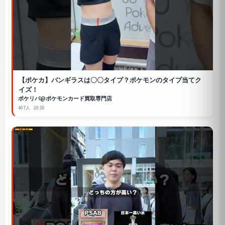
【ポケカ】バンギラスは〇〇タイプ？ポケモンのタイプ当てク
イズ！
ポケリバ@ポケモンカード買取専門店
407人
20:30
注目