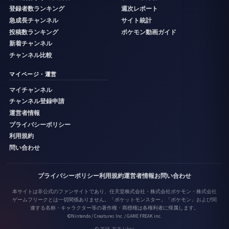
登録者数ランキング
週次レポート
急成長チャンネル
サイト統計
投稿数ランキング
ポケモン動画ガイド
新着チャンネル
チャンネル比較
マイページ・運営
マイチャンネル
チャンネル登録申請
運営者情報
プライバシーポリシー
利用規約
問い合わせ
プライバシーポリシー
利用規約
運営者情報
お問い合わせ
本サイトは非公式のファンサイトであり、任天堂株式会社・株式会社ポケモン・株式会社
ゲームフリークとは一切関係ありません。「ポケットモンスター」「ポケモン」および関
連する名称・キャラクター等の著作権・商標権は各権利者に帰属します。
©Nintendo / Creatures Inc. / GAME FREAK inc.
© 2018-2026 Libra