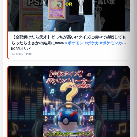
【全部解けたら天才】どっちが高い!?クイズに街中で挑戦しても
らったらまさかの結果にwww
#ポケモン
#ポケカ
#ポケモンカー
ド
#オリパ #クイズ #最新弾 #DOPA #ストームエメラルダ
DOPA!オリパ
760,000人
19:00