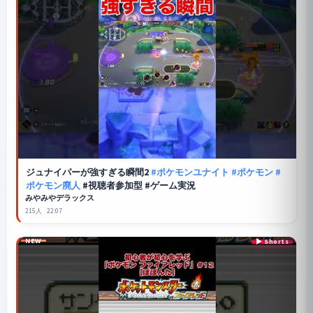
ジュナイパーが強すぎる瞬間2
#ポケモンユナイト
#ポケモン
#
ポケモン廃人
#視聴者参加型 #ゲーム実況
みやみやデラックス
215人
22:07
NEW