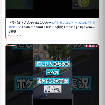
ドラパルトさんそれはないわー
#ポケモンユナイト
#おれポケ
#
ポケモン
#pokemonunite #ゲーム実況 #montage #pokemon
#shorts
氷茶糖
677人
18:39
NEW