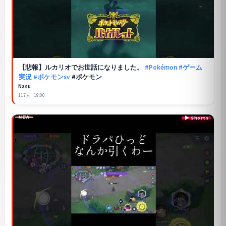
【悲報】ルカリオでお世話になりました。
#Pokémon
#ゲーム
実況
#ポケモンsv
#ポケモン
Nasu
117人
19:00
NEW