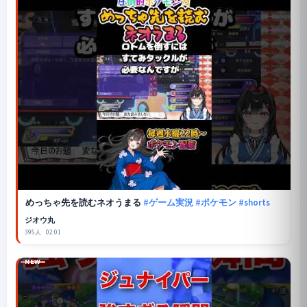
めっちゃ先を読むネオうまる
#ゲーム実況
#ポケモン
#shorts
ジオウ丸
395人
02:01
NEW