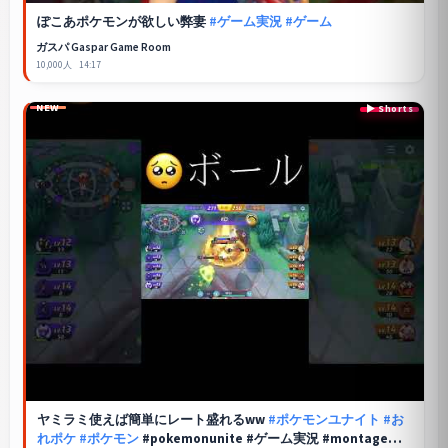
ぽこあポケモンが欲しい弊妻
#ゲーム実況
#ゲーム
ガスパ Gaspar Game Room
10,000人
14:17
NEW
ヤミラミ使えば簡単にレート盛れるww
#ポケモンユナイト
#お
れポケ
#ポケモン
#pokemonunite #ゲーム実況 #montage