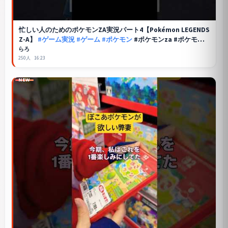
忙しい人のためのポケモンZA実況パート4【
Pokémon LEGENDS
Z-A
】
#ゲーム実況
#ゲーム
#ポケモン
#ポケモンza #ポケモン
レジェンズza #shorts
らろ
250人
16:23
NEW