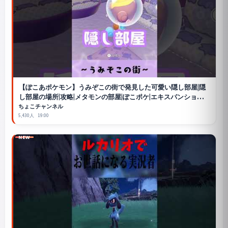
【ぽこあポケモン】うみぞこの街で発見した可愛い隠し部屋|隠
し部屋の場所|攻略|メタモンの部屋|ぽこポケ|エキスパンションパ
ス|
#おすすめ
#ぽこあポケモン
#ポケモン
#nintendo #ゲーム実
ちょこチャンネル
況
5,430人
19:00
NEW