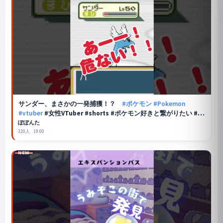
サンダー、まさかの一発捕獲！？
#ポケモン
#Pokemon
#vtuber
#女性VTuber #shorts #ポケモン好きと繋がりたい #ゲ
ーム実況
ぽぽんた
320人
19:00
NEW