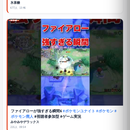
#shorts #pokemon
氷茶糖
677人
13:46
NEW
ファイアローが強すぎる瞬間6
#ポケモンユナイト
#ポケモン
#
ポケモン廃人
#視聴者参加型 #ゲーム実況
みやみやデラックス
215人
09:54