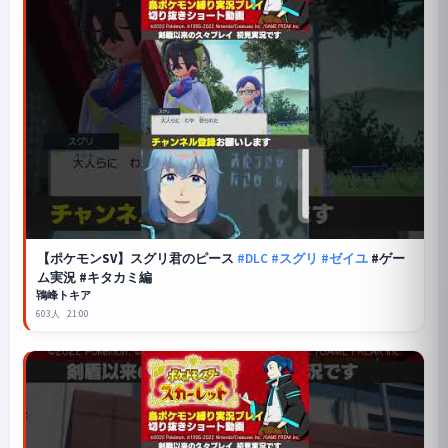
【
ポケモンSV
】スグリ君のピース
#DLC
#スグリ
#ゼイユ
#ゲー
ム実況 #キタカミ編
鴇峰トキア
603人
21:00