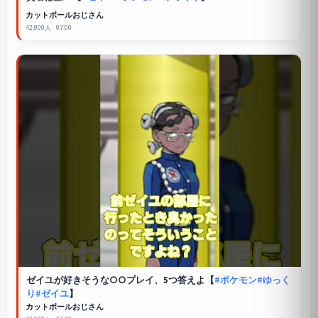
カットボールおじさん
42,000人
07:00
ゼイユが好きそうな○○プレイ、5つ答えよ【
#ポケモン
#ゆっく
り
#ゼイユ
】
カットボールおじさん