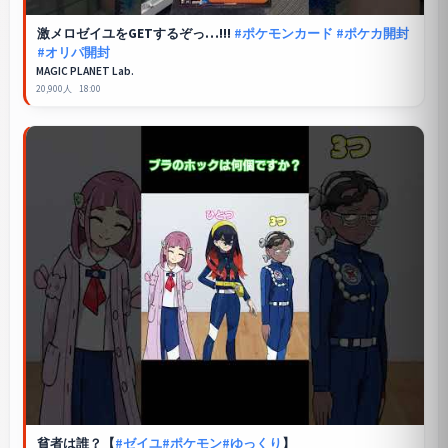
激メロゼイユをGETするぞっ…!!!
#ポケモンカード
#ポケカ開封
#オリパ開封
MAGIC PLANET Lab.
20,900人
18:00
貧者は誰？【
#ゼイユ
#ポケモン
#ゆっくり
】