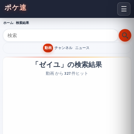
ポケ速
☰
ホーム
検索結果
動画
チャンネル
ニュース
「ゼイユ」
の検索結果
動画 から
327
件ヒット