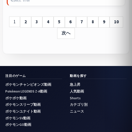
42,000人
07:00
1
2
3
4
5
6
7
8
9
10
次へ
注目のゲーム
動画を探す
ポケモンチャンピオンズ動画
急上昇
Pokémon LEGENDS Z-A動画
人気動画
ポケポケ動画
Shorts
ポケモンスリープ動画
カテゴリ別
ポケモンユナイト動画
ニュース
ポケモンSV動画
ポケモンGO動画