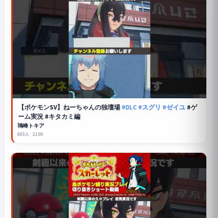
【
ポケモンSV
】ねーちゃんの独壇場
#DLC
#スグリ
#ゼイユ
#ゲ
ーム実況 #キタカミ編
鴇峰トキア
603人
21:00