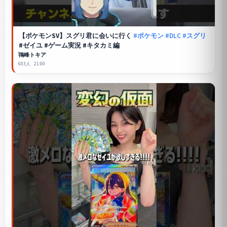
【
ポケモンSV
】スグリ君に会いに行く
#ポケモン
#DLC
#スグリ
#ゼイユ #ゲーム実況 #キタカミ編
鴇峰トキア
603人
21:00