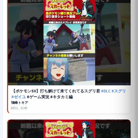
【
ポケモンSV
】打ち解けて来てくれてるスグリ君
#DLC
#スグリ
#ゼイユ
#ゲーム実況 #キタカミ編
鴇峰トキア
603人
21:00