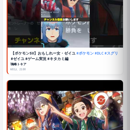
【
ポケモンSV
】おもしれー女・ゼイユ
#ポケモン
#DLC
#スグリ
#ゼイユ #ゲーム実況 #キタカミ編
鴇峰トキア
603人
21:00