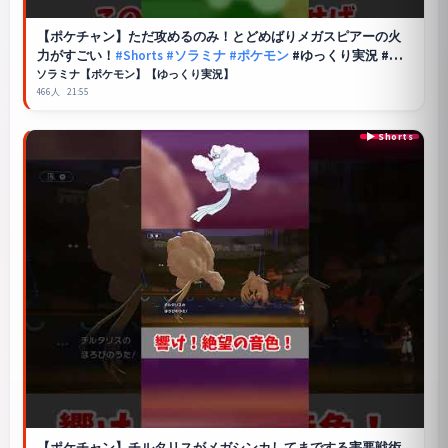
【ポケチャン】ただ攻めるのみ！とどめばりメガスピアーの火
力がすごい！
#Shorts
#ソラミナ
#ポケモン
#ゆっくり実況 #ポ
ケチャン #チャンピオンズ #ポケモンチャンピオンズ
ソラミナ【ポケモン】【ゆっくり実況】
#pokemon
466人
21:55
【ポケチャン】チルタリスがメガシンカしてまでする害悪戦術