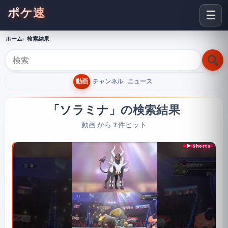
ポケ速
☰
ホーム
検索結果
動画
チャンネル
ニュース
「ソラミナ」
の検索結果
動画 から
7
件ヒット