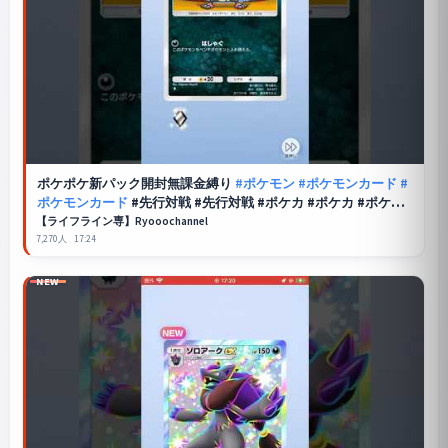
ポケポケ
新パック開封無課金縛り
#ポケモン
#ポケモンカード
#
ポケモンカード
#先行対戦 #先行対戦 #ポケカ #ポケカ #ポケカ
再販最新情報 #ポケカ再販最新情報
【ライフライン専】Ryooochannel
7,270人
17:24
NEW