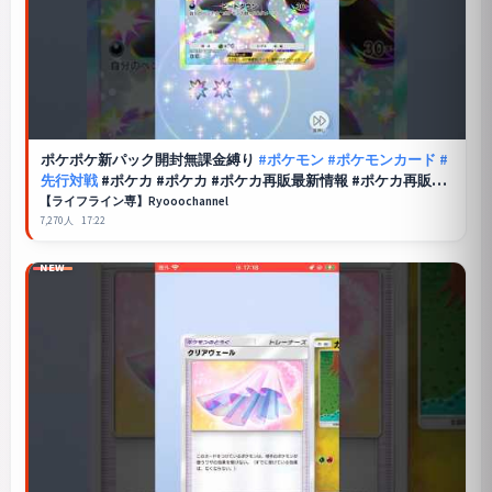
ポケポケ
新パック開封無課金縛り
#ポケモン
#ポケモンカード
#
先行対戦
#ポケカ #ポケカ #ポケカ再販最新情報 #ポケカ再販最
新情報 #おれポケ #pokemon
【ライフライン専】Ryooochannel
7,270人
17:22
NEW