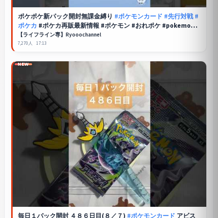
ポケポケ
新パック開封無課金縛り
#ポケモンカード
#先行対戦
#
ポケカ
#ポケカ再販最新情報 #ポケモン #おれポケ #pokemon #
ランクリーグ
【ライフライン専】Ryooochannel
7,270人
17:13
NEW
毎日１パック開封 ４８６日目(８／７)
#ポケモンカード
アビス