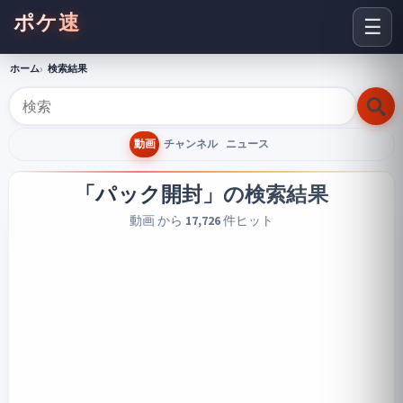
ポケ速
☰
ホーム
検索結果
動画
チャンネル
ニュース
「パック開封」
の検索結果
動画 から
17,726
件ヒット