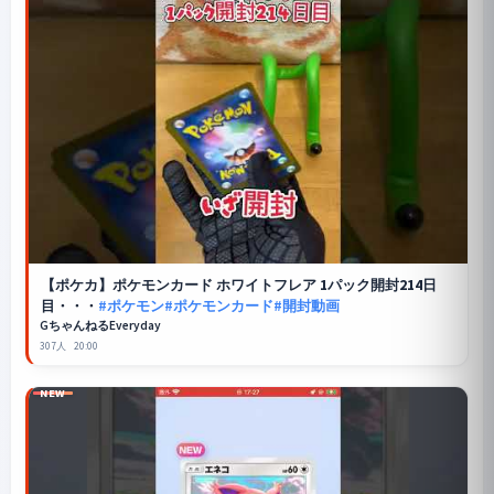
【ポケカ】ポケモンカード ホワイトフレア 1パック開封214日
目・・・
#ポケモン
#ポケモンカード
#開封動画
GちゃんねるEveryday
307人
20:00
NEW