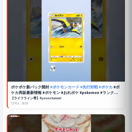
ポケポケ
新パック開封
#ポケモンカード
#先行対戦
#ポケカ
#ポ
ケカ再販最新情報 #ポケモン #おれポケ #pokemon #ランクリー
グ #pokemoncards
【ライフライン専】Ryooochannel
7,270人
20:25
NEW