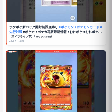
ポケポケ
新パック開封無課金縛り
#ポケモン
#ポケモンカード
#
先行対戦
#ポケカ #ポケカ再販最新情報 #おれポケ #おれポケ
#pokemon
【ライフライン専】Ryooochannel
7,270人
17:20
NEW