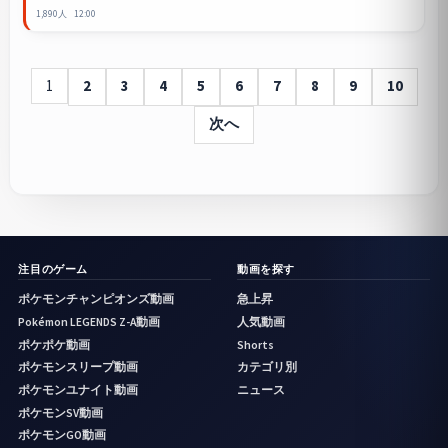
1,890人
12:00
1
2
3
4
5
6
7
8
9
10
次へ
注目のゲーム
動画を探す
ポケモンチャンピオンズ動画
急上昇
Pokémon LEGENDS Z-A動画
人気動画
ポケポケ動画
Shorts
ポケモンスリープ動画
カテゴリ別
ポケモンユナイト動画
ニュース
ポケモンSV動画
ポケモンGO動画