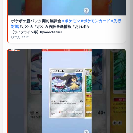
ポケポケ
新パック開封無課金
#ポケモン
#ポケモンカード
#先行
対戦
#ポケカ #ポケカ再販最新情報 #おれポケ
【ライフライン専】Ryooochannel
7,270人
17:17
NEW