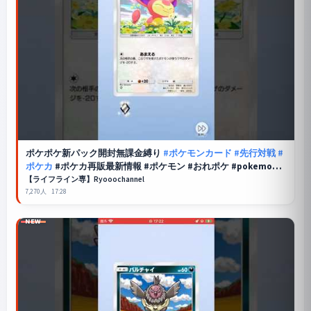
ポケポケ
新パック開封無課金縛り
#ポケモンカード
#先行対戦
#
ポケカ
#ポケカ再販最新情報 #ポケモン #おれポケ #pokemon #
ランクリーグ
【ライフライン専】Ryooochannel
7,270人
17:28
NEW