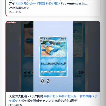
アイ
#ポケモンカード開封
#ポケモン
#pokemoncards
#pokemontcg #pokemon #tcg
いつか結婚したい
425人
14:07
NEW
天空の支配者 パック開封
#ポケモン
#ポケモンカード25周年
#ポ
ケポケ
#ポケポケ開封チャレンジ #ポケポケ1周年
FAT GAMES