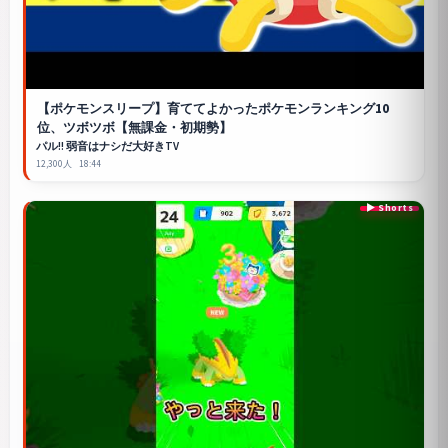
【
ポケモンスリープ
】育ててよかったポケモンランキング10
位、ツボツボ【無課金・初期勢】
パル!! 弱音はナシだ大好きTV
12,300人
18:44