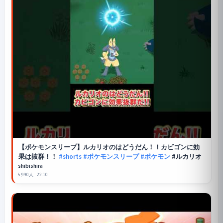
【
ポケモンスリープ
】ルカリオのはどうだん！！カビゴンに効
果は抜群！！
#shorts
#ポケモンスリープ
#ポケモン
#ルカリオ
shibishira
5,990人
22:10