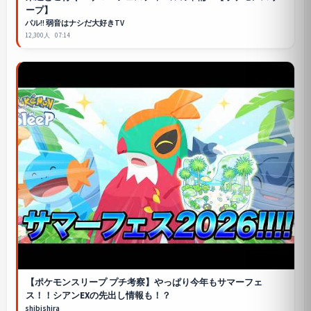
ープ
】
パル!! 弱音はナシだ大好きTV
12,300人
07:14
【
ポケモンスリープ
プチ考察】やっぱり今年もサマーフェ
ス！！シアンEXの先出し情報も！？
shibishira