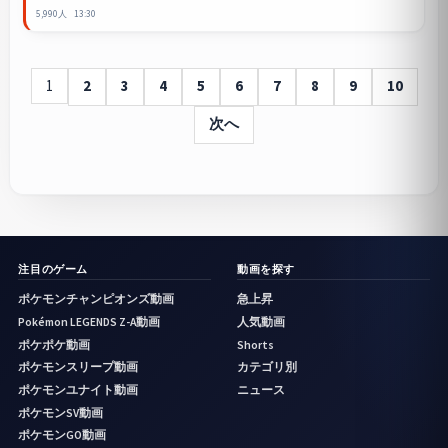
5,990人
13:30
1
2
3
4
5
6
7
8
9
10
次へ
注目のゲーム
動画を探す
ポケモンチャンピオンズ動画
急上昇
Pokémon LEGENDS Z-A動画
人気動画
ポケポケ動画
Shorts
ポケモンスリープ動画
カテゴリ別
ポケモンユナイト動画
ニュース
ポケモンSV動画
ポケモンGO動画