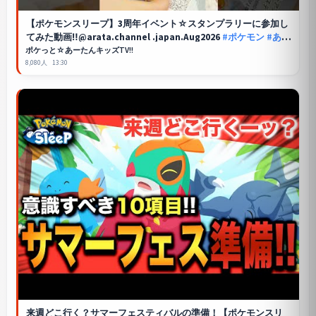
【
ポケモンスリープ
】3周年イベント☆スタンプラリーに参加し
てみた動画‼️@arata.channel .japan.Aug2026
#ポケモン
#あー
たん
#shorts
ポケっと☆あーたんキッズTV!!
8,080人
13:30
来週どこ行く？サマーフェスティバルの準備！【
ポケモンスリ