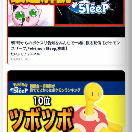
朝7時からのポケスリ告知をみんなで一緒に観る配信【ポケモン
スリープ/
Pokémon Sleep
/攻略】
だいふくチャンネル
330,000人
00:18