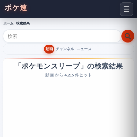
ポケ速
☰
ホーム
検索結果
動画
チャンネル
ニュース
「ポケモンスリープ」
の検索結果
動画 から
4,215
件ヒット