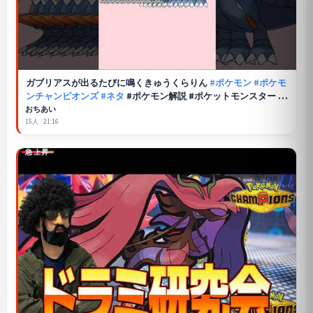
ガブリアスが出るたびに鳴くきゅうくらりん
#ポケモン
#ポケモ
ンチャンピオンズ
#ネタ
#ポケモン解説 #ポケットモンスター #
メガガブリアス
おちあい
15人
21:16
急上昇