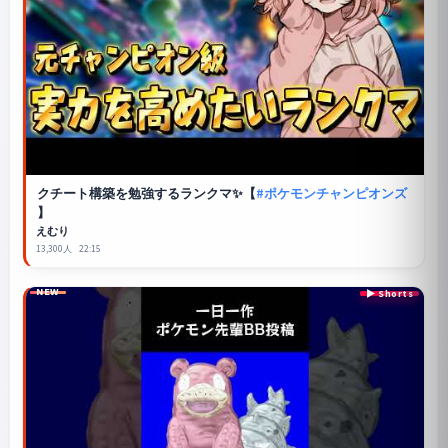
クチート構築を勉強するランクマ✨【
#ポケモンチャンピオンズ
】
えむり
13,300人
22:15
NEW