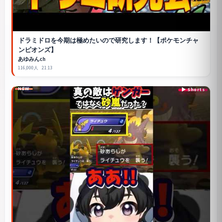
ドラミドロを今期は極めたいので研究します！【
ポケモンチャ
ンピオンズ
】
あゆみんch
116,000人
21:13
NEW