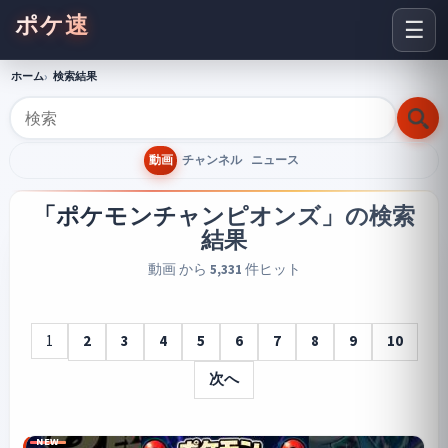
ポケ速
☰
ホーム
検索結果
動画
チャンネル
ニュース
「ポケモンチャンピオンズ」
の検索
結果
動画 から
5,331
件ヒット
1
2
3
4
5
6
7
8
9
10
次へ
NEW