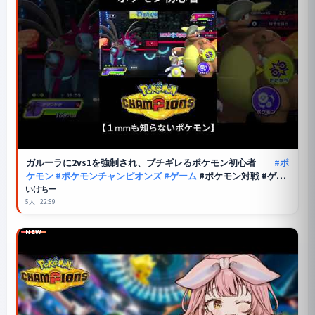
ガルーラに2vs1を強制され、ブチギレるポケモン初心者
#ポ
ケモン
#ポケモンチャンピオンズ
#ゲーム
#ポケモン対戦 #ゲー
ム実況 #ポケチャン
いけちー
5人
22:59
NEW