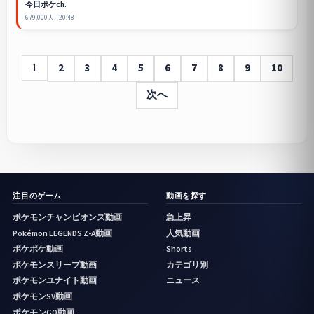
今日ポケch.
679,000人
20:48
1
2
3
4
5
6
7
8
9
10
次へ
注目のゲーム
動画を探す
ポケモンチャンピオンズ動画
急上昇
Pokémon LEGENDS Z-A動画
人気動画
ポケポケ動画
Shorts
ポケモンスリープ動画
カテゴリ別
ポケモンユナイト動画
ニュース
ポケモンSV動画
ポケモンGO動画