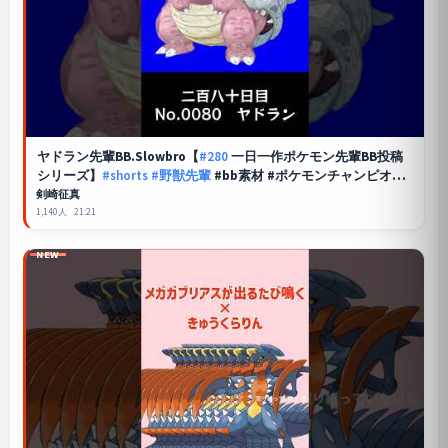
ヤドラン先輩BB.Slowbro【
#280
一日一作ポケモン先輩BB投稿
シリーズ】
#shorts
#野獣先輩
#bb素材 #ポケモンチャンピオン
ズ
剣崎征真
1,140人
21:21
NEW