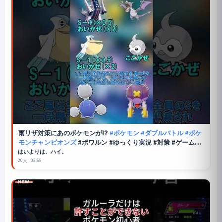
雨リザ対策にあのポケモンが⁉
#ポケモン
#ダブルバトル
#ポケ
モンチャンピオンズ
#ポワルン #ゆっくり実況 #対策 #ゲーム実
況
はいよりは、ハイ。
20人
02:55
NEW