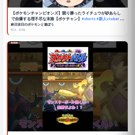
【
ポケモンチャンピオンズ
】競り勝ったライチュウが砂あらし
で自爆する理不尽な末路【ポケチャン】
#shorts
#新人vtuber
#
ポケモン
終日吉日のポケモンと遊ぼう
47人
21:05
NEW