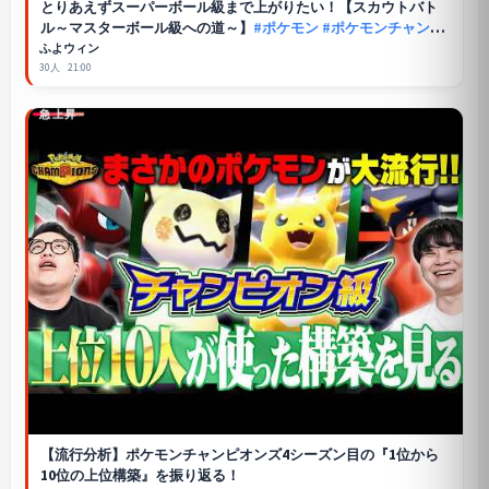
とりあえずスーパーボール級まで上がりたい！【スカウトバト
ル～マスターボール級への道～】
#ポケモン
#ポケモンチャンピ
オンズ
ふよウィン
30人
21:00
急上昇
【流行分析】
ポケモンチャンピオンズ
4シーズン目の『1位から
10位の上位構築』を振り返る！