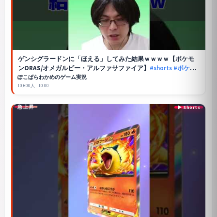
ゲンシグラードンに「ほえる」してみた結果ｗｗｗｗ【ポケモ
ンORAS/オメガルビー・アルファサファイア】
#shorts
#ポケモ
ン
ぽこぱらわかめのゲーム実況
10,600人
10:00
急上昇