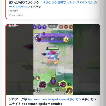
空いた時間に
ポケポケ
！
#ポケポケ開封チャレンジ
#ポケモンカ
ード
#ポケモン
#ポケカ
LEE 337
9,110人
09:43
急上昇
ゾロアーク🦊
#pokemonunite
#pokemon
#ポケモン
#ポケモン
ユナイト #pokemon #pokemonunite