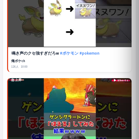
鳴き声のクセ強すぎだろw
#ポケモン
#pokemon
俺ポケch
126人
10:00
急上昇