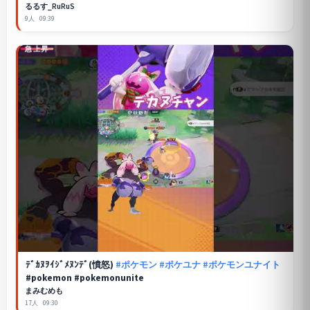
るるす_RuRuS
9人
09:39
急上昇
ﾃﾞｶﾇｦｲｼﾞﾒﾇﾝﾃﾞ(憤怒)
#ポケモン
#ポケユナ
#ポケモンユナイト
#pokemon #pokemonunite
まみむめも
17人
09:30