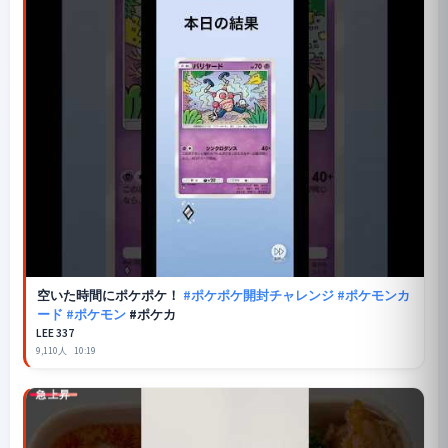
空いた時間に
ポケポケ
！
#ポケポケ開封チャレンジ
#ポケモンカ
ード
#ポケモン
#ポケカ
LEE 337
9,110人
10:19
急上昇