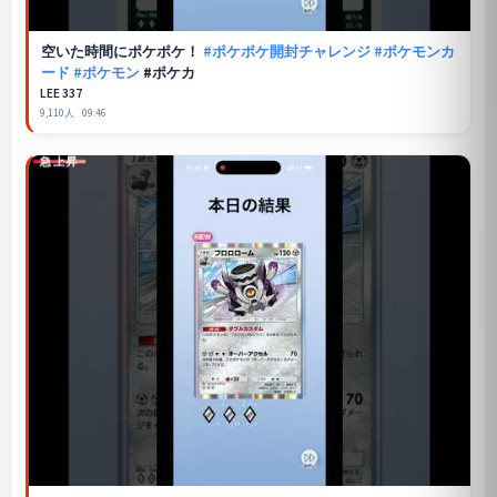
空いた時間に
ポケポケ
！
#ポケポケ開封チャレンジ
#ポケモンカ
ード
#ポケモン
#ポケカ
LEE 337
9,110人
09:46
急上昇