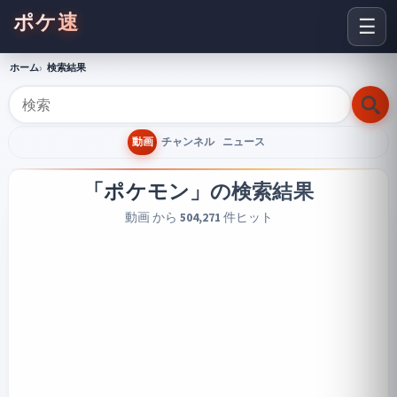
ポケ速
☰
ホーム
検索結果
動画
チャンネル
ニュース
「ポケモン」
の検索結果
動画 から
504,271
件ヒット