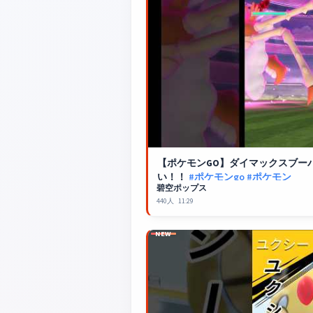
【
ポケモンGO
】ダイマックスブー
い！！
#ポケモンgo
#ポケモン
碧空ポップス
440人
11:29
NEW