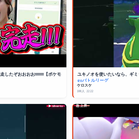
たぞおおおお!!!!!!!【
ポケモ
ユキノオを使いたいなら、ギミ
goバトルリーグ
ケロスケ
188人
22:22
急上昇