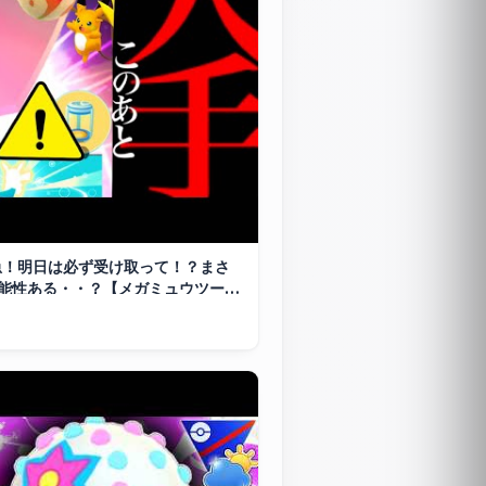
急！明日は必ず受け取って！？まさ
能性ある・・？【メガミュウツー・
チ＋・メガシンカ・ふかの日・