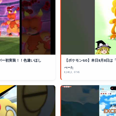
バー初実装！！色違いほし
【
ポケモンGO
】本日8月8日は
べーた
8,140人
07:45
NEW