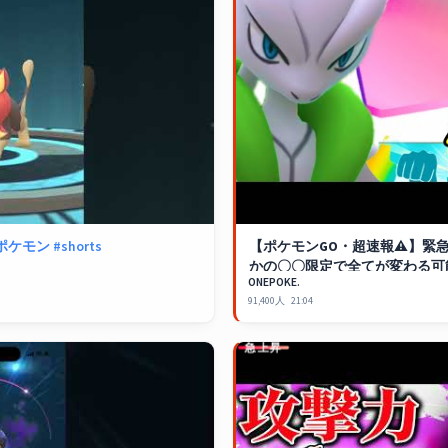
ポケモン
#shorts
【
ポケモンGO
・超速報⚠️】緊
かの〇〇限定で全てが変わる可
ONEPOKE.
フィールド効果・ばくれつパン
91,400人
21:04
pokemon GO】
急上昇