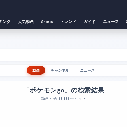
キング
人気動画
Shorts
トレンド
ガイド
ニュース
動画
チャンネル
ニュース
「ポケモンgo」
の検索結果
動画 から
68,186
件ヒット