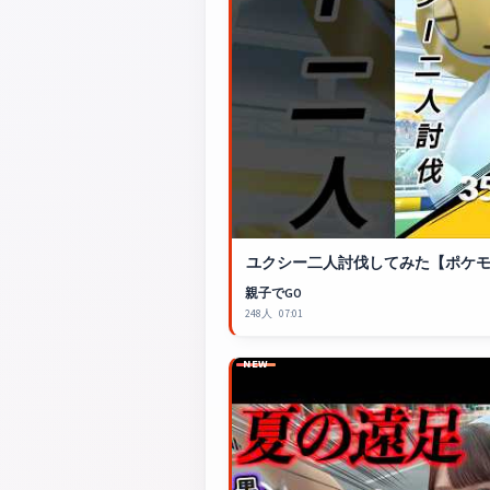
ユクシー二人討伐してみた【
ポケモ
親子でGO
248人
07:01
NEW