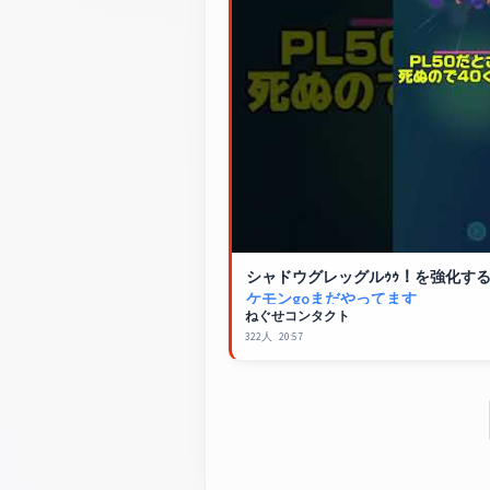
シャドウグレッグルｩｩ！を強化す
ケモンgoまだやってます
ねぐせコンタクト
322人
20:57