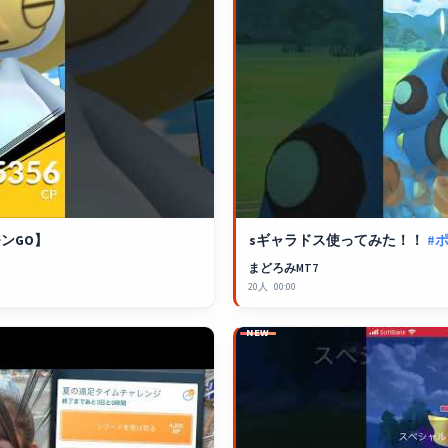
ンGO
】
sギャラドス使ってみた！！
#
まどろみMT7
20人
00:00
NEW