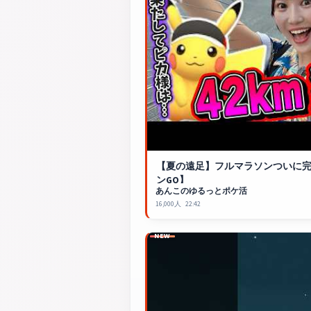
【夏の遠足】フルマラソンついに完走し
ンGO
】
あんこのゆるっとポケ活
16,000人
22:42
NEW