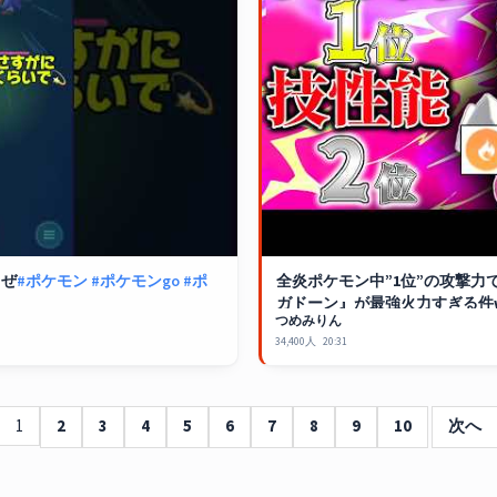
るぜ
#ポケモン
#ポケモンgo
#ポ
全炎ポケモン中”1位”の攻撃力
ガドーン』が最強火力すぎる件
つめみりん
ンGO
】
34,400人
20:31
1
2
3
4
5
6
7
8
9
10
次へ