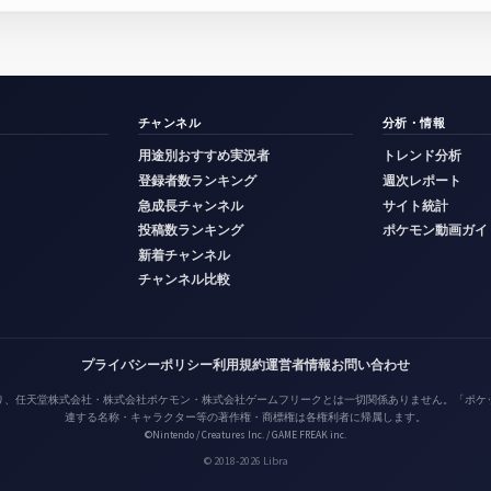
チャンネル
分析・情報
用途別おすすめ実況者
トレンド分析
登録者数ランキング
週次レポート
急成長チャンネル
サイト統計
投稿数ランキング
ポケモン動画ガイ
新着チャンネル
チャンネル比較
プライバシーポリシー
利用規約
運営者情報
お問い合わせ
り、任天堂株式会社・株式会社ポケモン・株式会社ゲームフリークとは一切関係ありません。「ポケ
連する名称・キャラクター等の著作権・商標権は各権利者に帰属します。
©Nintendo / Creatures Inc. / GAME FREAK inc.
© 2018-2026 Libra