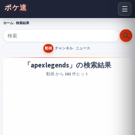
ポケ速
☰
ホーム
検索結果
動画
チャンネル
ニュース
「apexlegends」
の検索結果
動画 から
161
件ヒット