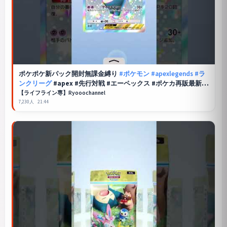
ポケポケ
新パック開封無課金縛り
#ポケモン
#apexlegends
#ラ
ンクリーグ
#apex #先行対戦 #エーペックス #ポケカ再販最新情
報 #pokemon #ポケモンカード
【ライフライン専】Ryooochannel
7,230人
21:44