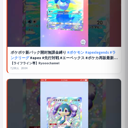
ポケポケ
新パック開封無課金縛り
#ポケモン
#apexlegends
#ラ
ンクリーグ
#apex #先行対戦 #エーペックス #ポケカ再販最新情
報 #pokemon #ポケモンカード
【ライフライン専】Ryooochannel
7,230人
20:04