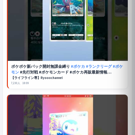
ポケポケ
新パック開封無課金縛り
#ポケカ
#ランクリーグ
#ポケ
モン
#先行対戦 #ポケモンカード #ポケカ再販最新情報
#pokemon #おれポケ #apexlegends #apex
【ライフライン専】Ryooochannel
7,230人
18:09