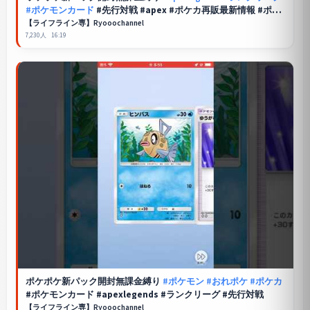
#ポケモンカード
#先行対戦 #apex #ポケカ再販最新情報 #ポケ
モン #おれポケ #pokemon
【ライフライン専】Ryooochannel
7,230人
16:19
ポケポケ
新パック開封無課金縛り
#ポケモン
#おれポケ
#ポケカ
#ポケモンカード #apexlegends #ランクリーグ #先行対戦
【ライフライン専】Ryooochannel