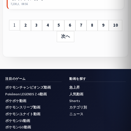
7,230人
08:56
1
2
3
4
5
6
7
8
9
10
次へ
注目のゲーム
動画を探す
ポケモンチャンピオンズ動画
急上昇
Pokémon LEGENDS Z-A動画
人気動画
ポケポケ動画
Shorts
ポケモンスリープ動画
カテゴリ別
ポケモンユナイト動画
ニュース
ポケモンSV動画
ポケモンGO動画