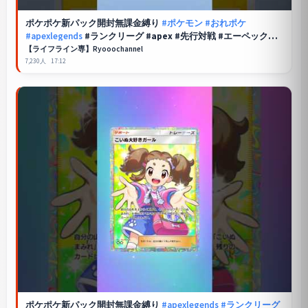
ポケポケ
新パック開封無課金縛り
#ポケモン
#おれポケ
#apexlegends
#ランクリーグ #apex #先行対戦 #エーペックス
#ポケカ再販最新情報 #pokemon
【ライフライン専】Ryooochannel
7,230人
17:12
ポケポケ
新パック開封無課金縛り
#apexlegends
#ランクリーグ