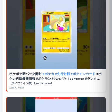
ポケポケ
新パック開封
#ポケカ
#先行対戦
#ポケモンカード
#ポ
ケカ再販最新情報 #ポケモン #おれポケ #pokemon #ランクリー
グ #pokemoncards #apexlegends
【ライフライン専】Ryooochannel
7,230人
08:20