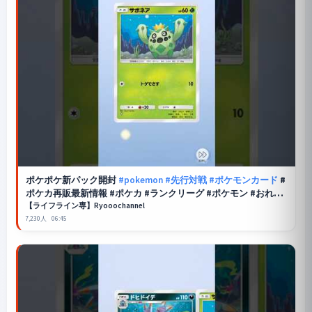
ポケポケ
新パック開封
#pokemon
#先行対戦
#ポケモンカード
#
ポケカ再販最新情報 #ポケカ #ランクリーグ #ポケモン #おれポ
ケ #pokemoncards #apexlegends
【ライフライン専】Ryooochannel
7,230人
06:45