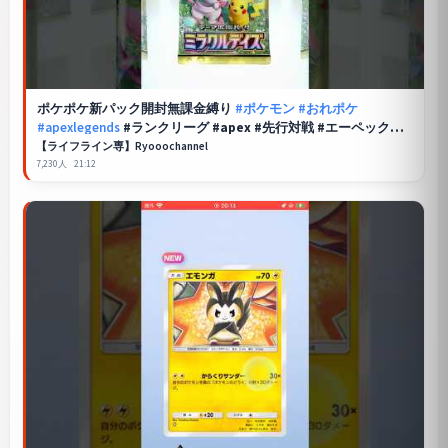
ポケポケ
新パック開封無課金縛り
#ポケモン
#おれポケ
#apexlegends
#ランクリーグ #apex #先行対戦 #エーペックス
#ポケカ再販最新情報 #pokemon #ポケモンカード
【ライフライン専】Ryooochannel
7,230人
21:12