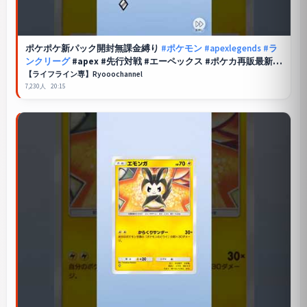
ポケポケ
新パック開封無課金縛り
#ポケモン
#apexlegends
#ラ
ンクリーグ
#apex #先行対戦 #エーペックス #ポケカ再販最新情
報
【ライフライン専】Ryooochannel
7,230人
20:15