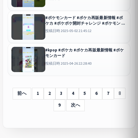
#ポケモンカード #ポケカ再販最新情報 #ポ
ケカ #ポケポケ開封チャレンジ #ポケモン
ポケポケ
投稿日時 2025-05-02 21:45:12
#kpop #ポケカ #ポケカ再販最新情報 #ポケ
モンカード
投稿日時 2025-04-26 22:28:40
前へ
1
2
3
4
5
6
7
8
9
次へ