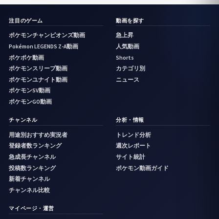
注目のゲーム
動画を探す
ポケモンチャンピオンズ動画
急上昇
Pokémon LEGENDS Z-A動画
人気動画
ポケポケ動画
Shorts
ポケモンスリープ動画
カテゴリ別
ポケモンユナイト動画
ニュース
ポケモンSV動画
ポケモンGO動画
チャンネル
分析・情報
用途別おすすめ実況者
トレンド分析
登録者数ランキング
週次レポート
急成長チャンネル
サイト統計
投稿数ランキング
ポケモン動画ガイド
新着チャンネル
チャンネル比較
マイページ・運営