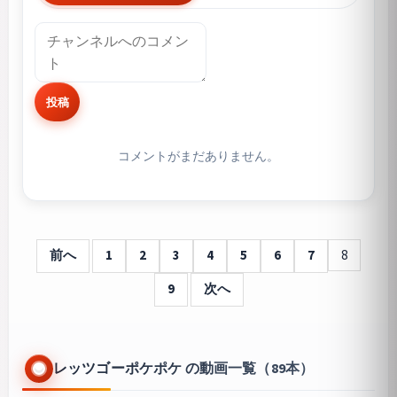
投稿
コメントがまだありません。
前へ
1
2
3
4
5
6
7
8
9
次へ
レッツゴーポケポケ の動画一覧（89本）