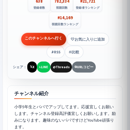
638
782,334
#21,721
登録者数
視聴回数
登録者ランキング
#14,169
視聴回数ランキング
このチャンネルへ行く
お気に入りに追加
RSS
比較
📡
⚖️
シェア：
X
LINE
Threads
URLコピー
𝕏
L
@
⧉
チャンネル紹介
小学5年生とパパでアップしてます。応援宜しくお願い
します。チャンネル登録高評価宜しくお願いします。励
みになります。趣味のないパパですけどYouTube頑張り
ます。