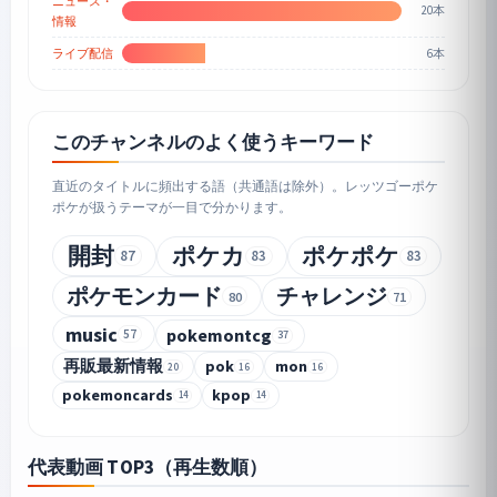
ニュース・
20本
情報
6本
ライブ配信
このチャンネルのよく使うキーワード
直近のタイトルに頻出する語（共通語は除外）。レッツゴーポケ
ポケが扱うテーマが一目で分かります。
開封
ポケカ
ポケポケ
87
83
83
ポケモンカード
チャレンジ
80
71
music
pokemontcg
57
37
再販最新情報
pok
mon
20
16
16
pokemoncards
kpop
14
14
代表動画 TOP3（再生数順）