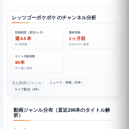
レッツゴーポケポケ のチャンネル分析
投稿頻度（直近6ヶ月）
最終投稿
週 0.5 本
2 ヶ月前
12 本投稿
ゆるやかに更新
サイト内動画数
89 本
ポケ速に収録
主な動画ジャンル：
ニュース・情報（20本）
ライブ配信（6本）
動画ジャンル分布（直近200本のタイトル解
析）