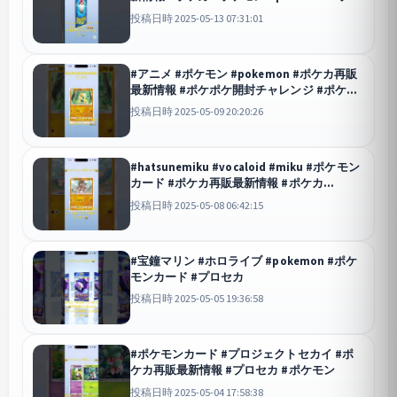
ポケ開封チャレンジ
ポケポケ
投稿日時 2025-05-13 07:31:01
#アニメ #ポケモン #pokemon #ポケカ再販
最新情報 #ポケポケ開封チャレンジ #ポケモ
ンカード #music
ポケポケ
投稿日時 2025-05-09 20:20:26
#hatsunemiku #vocaloid #miku #ポケモン
カード #ポケカ再販最新情報 #ポケカ
#pokemon
投稿日時 2025-05-08 06:42:15
#宝鐘マリン #ホロライブ #pokemon #ポケ
モンカード #プロセカ
投稿日時 2025-05-05 19:36:58
#ポケモンカード #プロジェクトセカイ #ポ
ケカ再販最新情報 #プロセカ #ポケモン
投稿日時 2025-05-04 17:58:38