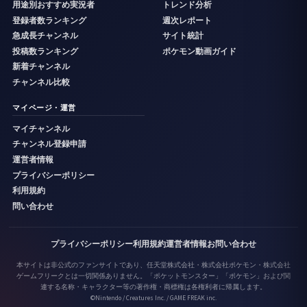
用途別おすすめ実況者
トレンド分析
登録者数ランキング
週次レポート
急成長チャンネル
サイト統計
投稿数ランキング
ポケモン動画ガイド
新着チャンネル
チャンネル比較
マイページ・運営
マイチャンネル
チャンネル登録申請
運営者情報
プライバシーポリシー
利用規約
問い合わせ
プライバシーポリシー
利用規約
運営者情報
お問い合わせ
本サイトは非公式のファンサイトであり、任天堂株式会社・株式会社ポケモン・株式会社
ゲームフリークとは一切関係ありません。「ポケットモンスター」「ポケモン」および関
連する名称・キャラクター等の著作権・商標権は各権利者に帰属します。
©Nintendo / Creatures Inc. / GAME FREAK inc.