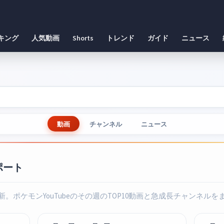
キング
人気動画
Shorts
トレンド
ガイド
ニュース
動画
チャンネル
ニュース
ポート
新。ポケモンYouTubeのその週のTOP10動画と急成長チャンネルを