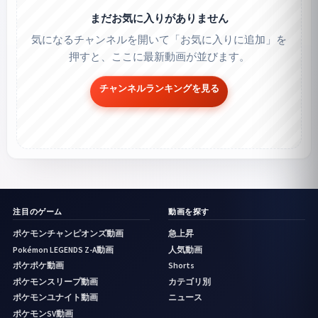
まだお気に入りがありません
気になるチャンネルを開いて「お気に入りに追加」を
押すと、ここに最新動画が並びます。
チャンネルランキングを見る
注目のゲーム
動画を探す
ポケモンチャンピオンズ動画
急上昇
Pokémon LEGENDS Z-A動画
人気動画
ポケポケ動画
Shorts
ポケモンスリープ動画
カテゴリ別
ポケモンユナイト動画
ニュース
ポケモンSV動画