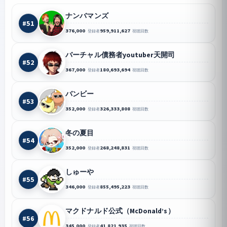
ナンバマンズ
#51
376,000
959,911,627
登録者
視聴回数
バーチャル債務者youtuber天開司
#52
367,000
180,693,694
登録者
視聴回数
バンビー
#53
352,000
326,333,808
登録者
視聴回数
冬の夏目
#54
352,000
268,248,831
登録者
視聴回数
しゅーや
#55
346,000
855,495,223
登録者
視聴回数
マクドナルド公式（McDonald’s）
#56
345,000
41,821,935
登録者
視聴回数