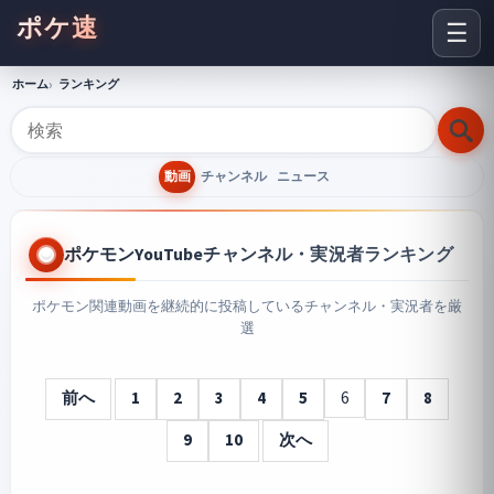
ポケ速
☰
ホーム
ランキング
動画
チャンネル
ニュース
ポケモンYouTubeチャンネル・実況者ランキング
ポケモン関連動画を継続的に投稿しているチャンネル・実況者を厳
選
前へ
1
2
3
4
5
6
7
8
9
10
次へ