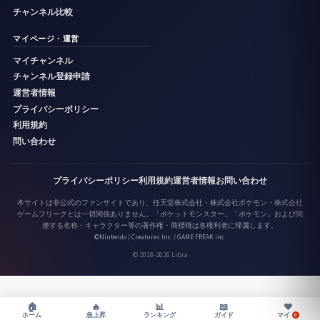
チャンネル比較
マイページ・運営
マイチャンネル
チャンネル登録申請
運営者情報
プライバシーポリシー
利用規約
問い合わせ
プライバシーポリシー
利用規約
運営者情報
お問い合わせ
本サイトは非公式のファンサイトであり、任天堂株式会社・株式会社ポケモン・株式会社
ゲームフリークとは一切関係ありません。「ポケットモンスター」「ポケモン」および関
連する名称・キャラクター等の著作権・商標権は各権利者に帰属します。
©Nintendo / Creatures Inc. / GAME FREAK inc.
© 2018-2026 Libra
♥
🏠
🔥
📊
📖
マイ
ホーム
急上昇
ランキング
ガイド
0