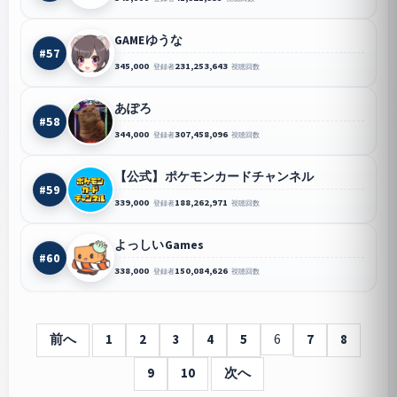
GAMEゆうな
#57
345,000
231,253,643
登録者
視聴回数
あぽろ
#58
344,000
307,458,096
登録者
視聴回数
【公式】ポケモンカードチャンネル
#59
339,000
188,262,971
登録者
視聴回数
よっしいGames
#60
338,000
150,084,626
登録者
視聴回数
前へ
1
2
3
4
5
6
7
8
9
10
次へ