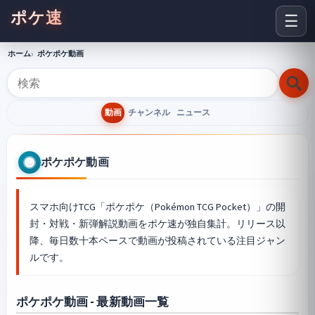
ポケ速
☰
ホーム
ポケポケ動画
動画
チャンネル
ニュース
ポケポケ動画
スマホ向けTCG「ポケポケ（Pokémon TCG Pocket）」の開
封・対戦・新弾解説動画をポケ速が独自集計。リリース以
降、毎日数十本ペースで動画が投稿されている注目ジャン
ルです。
ポケポケ動画 - 最新動画一覧