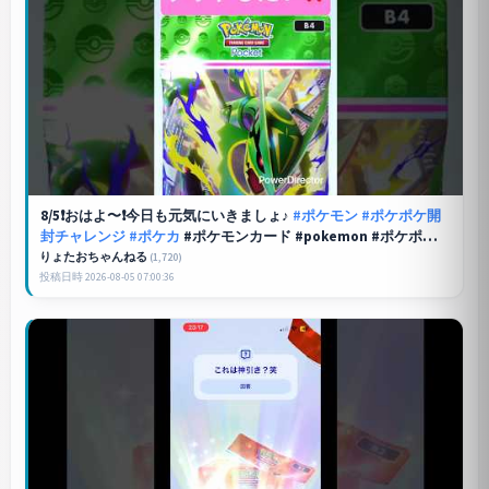
8/5❗️おはよ〜❗️今日も元気にいきましょ♪
#ポケモン
#ポケポケ開
封チャレンジ
#ポケカ
#ポケモンカード #pokemon #ポケポケ新
パック
りょたおちゃんねる
(1,720)
投稿日時 2026-08-05 07:00:36