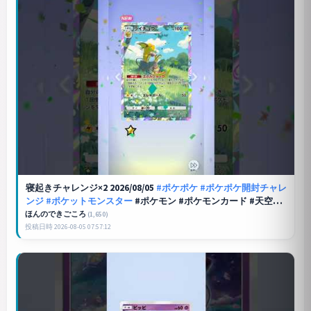
寝起きチャレンジ×2 2026/08/05
#ポケポケ
#ポケポケ開封チャレ
ンジ
#ポケットモンスター
#ポケモン #ポケモンカード #天空の
支配者 #寝起きチャレンジ
ほんのできごころ
(1,650)
投稿日時 2026-08-05 07:57:12