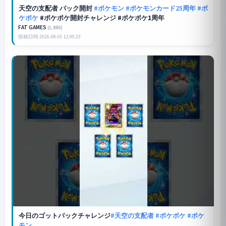
天空の支配者 パック開封
#ポケモン
#ポケモンカード25周年
#ポ
ケポケ
#ポケポケ開封チャレンジ #ポケポケ1周年
FAT GAMES
(1,880)
投稿日時 2026-08-05 12:00:23
今日のゴットパックチャレンジ
#天空の支配者
#ポケポケ
#ポケ
モン