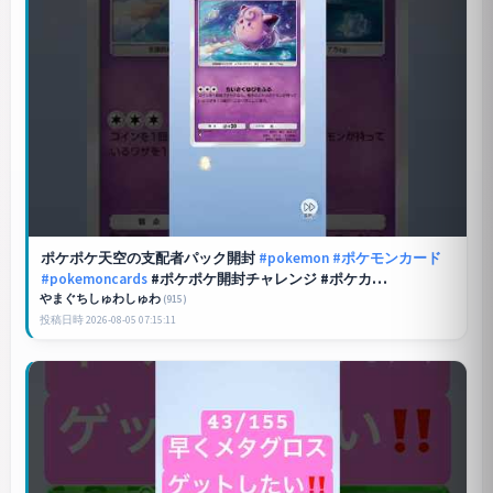
ポケポケ
天空の支配者パック開封
#pokemon
#ポケモンカード
#pokemoncards
#ポケポケ開封チャレンジ #ポケカ
#pokemontcg #ポケモン #ポケカ開封 #pokémon
やまぐちしゅわしゅわ
(915)
投稿日時 2026-08-05 07:15:11