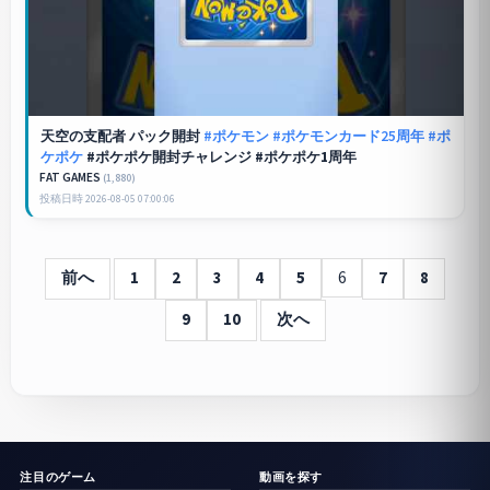
天空の支配者 パック開封
#ポケモン
#ポケモンカード25周年
#ポ
ケポケ
#ポケポケ開封チャレンジ #ポケポケ1周年
FAT GAMES
(1,880)
投稿日時 2026-08-05 07:00:06
前へ
1
2
3
4
5
6
7
8
9
10
次へ
注目のゲーム
動画を探す