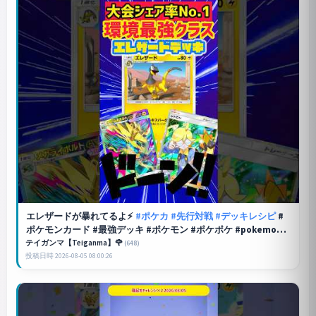
エレザードが暴れてるよ⚡️
#ポケカ
#先行対戦
#デッキレシピ
#
ポケモンカード #最強デッキ #ポケモン #ポケポケ #pokemon #
ポケカ開封 #pokemoncards
テイガンマ【Teiganma】🌹
(648)
投稿日時 2026-08-05 08:00:26