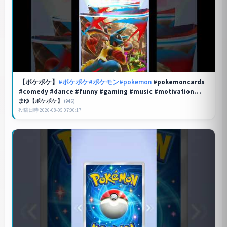
【
ポケポケ
】
#ポケポケ
#ポケモン
#pokemon
#pokemoncards
#comedy #dance #funny #gaming #music #motivation
#reels
まゆ【ポケポケ】
(946)
投稿日時 2026-08-05 07:00:17