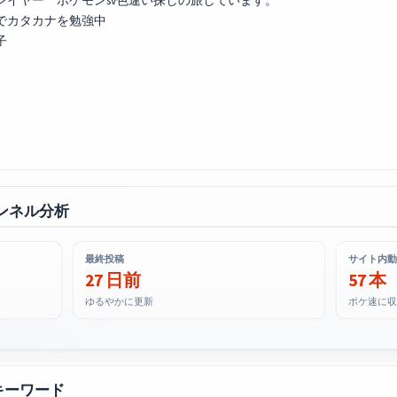
レイヤー ポケモンsv色違い探しの旅しています。
でカタカナを勉強中
子
ンネル分析
最終投稿
サイト内動
27 日前
57 本
ゆるやかに更新
ポケ速に収
キーワード