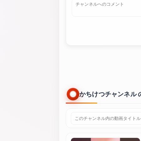
かちけつチャンネル 