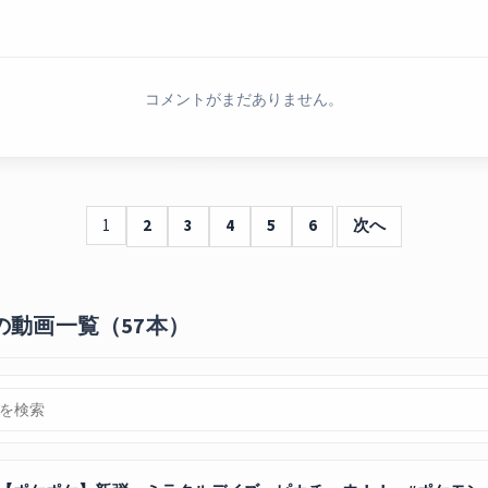
コメントがまだありません。
1
2
3
4
5
6
次へ
の動画一覧（57本）