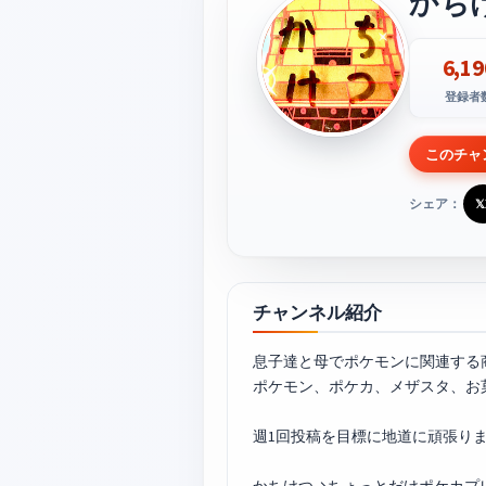
かち
6,19
登録者
このチャ
シェア：
𝕏
チャンネル紹介
息子達と母でポケモンに関連する
ポケモン、ポケカ、メザスタ、お
週1回投稿を目標に地道に頑張り