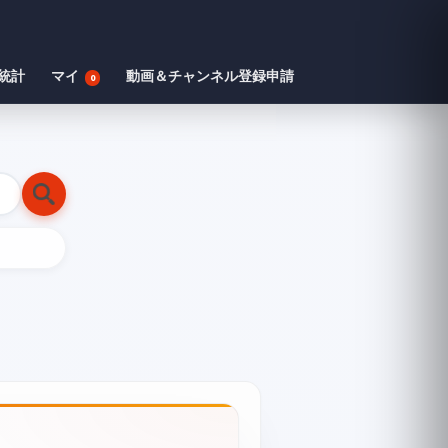
統計
マイ
動画＆チャンネル登録申請
0