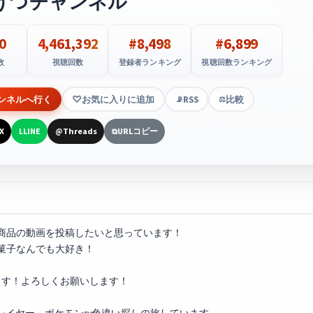
けつチャンネル
0
4,461,392
#8,498
#6,899
数
視聴回数
登録者ランキング
視聴回数ランキング
ンネルへ行く
お気に入りに追加
RSS
比較
📡
⚖️
X
LINE
Threads
URLコピー
L
@
⧉
商品の動画を投稿したいと思っています！
菓子なんでも大好き！
ます！よろしくお願いします！