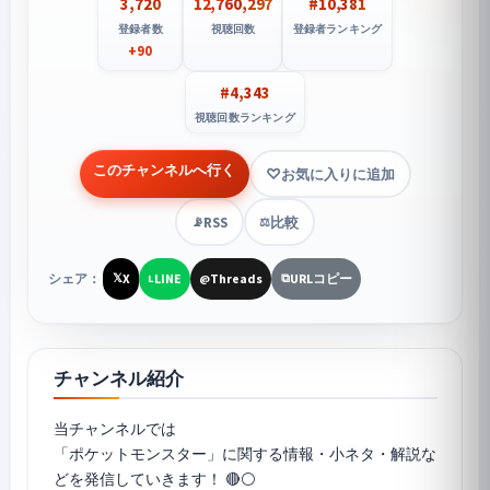
3,720
12,760,297
#10,381
登録者数
視聴回数
登録者ランキング
+90
#4,343
視聴回数ランキング
このチャンネルへ行く
お気に入りに追加
RSS
比較
📡
⚖️
シェア：
X
LINE
Threads
URLコピー
𝕏
L
@
⧉
チャンネル紹介
当チャンネルでは
「ポケットモンスター」に関する情報・小ネタ・解説な
どを発信していきます！ 🔴⚪