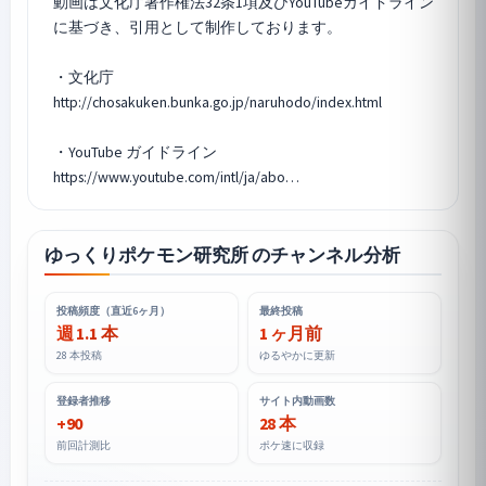
動画は文化庁著作権法32条1項及びYouTubeガイドライン
に基づき、引用として制作しております。
・文化庁
http://chosakuken.bunka.go.jp/naruhodo/index.html
・YouTube ガイドライン
https://www.youtube.com/intl/ja/abo…
ゆっくりポケモン研究所 のチャンネル分析
投稿頻度（直近6ヶ月）
最終投稿
週 1.1 本
1 ヶ月前
28 本投稿
ゆるやかに更新
登録者推移
サイト内動画数
+90
28 本
前回計測比
ポケ速に収録