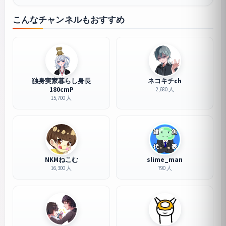
こんなチャンネルもおすすめ
独身実家暮らし身長
ネコキチch
180cmP
2,680 人
15,700 人
NKMねこむ
slime_man
16,300 人
790 人