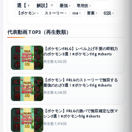
選【
解説】
最強
専用技
9
8
3
2
【ポケモン
ストーリー
rse
要素
伝説
2
2
2
2
2
代表動画 TOP3（再生数順）
【ポケモンFRLG】レベル上げ不要の即戦力
のポケモン3選！#ポケモンfrlg #shorts
再生数 8,542 回
【ポケモン】FRLGのストーリーで無双する
最強のわざ3選！#ポケモンfrlg #shorts
再生数 8,196 回
【ポケモン】FRLGの旅パで無双確定な技マ
シン3選！#ポケモンfrlg #shorts
再生数 7,978 回