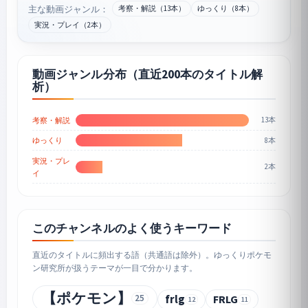
主な動画ジャンル：
考察・解説（13本）
ゆっくり（8本）
実況・プレイ（2本）
動画ジャンル分布（直近200本のタイトル解
析）
13本
考察・解説
8本
ゆっくり
実況・プレ
2本
イ
このチャンネルのよく使うキーワード
直近のタイトルに頻出する語（共通語は除外）。ゆっくりポケモ
ン研究所が扱うテーマが一目で分かります。
【ポケモン】
25
frlg
FRLG
12
11