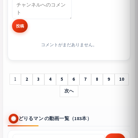
投稿
コメントがまだありません。
1
2
3
4
5
6
7
8
9
10
次へ
どりるマン の動画一覧（183本）