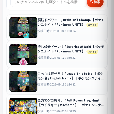
🔍 検索
脳筋ドパワニ。 / Brain-Off Chomp.【ポケモ
ンユナイト / Pokémon UNITE】
ユナイト
投稿日時 2026-08-04 11:30:04
待ち伏せドーン！ / Surprise Attack!【ポケモ
ンユナイト / Pokémon UNITE】
ユナイト
投稿日時 2026-07-17 11:30:32
こっちは任せろ！ / Leave This to Me!【ポケ
モン名 / English Name】｜ポケモンユナイト
/ Pokémon UNITE
ユナイト
投稿日時 2026-07-13 11:30:12
全力でゲコ狩り。 / Full Power Frog Hunt.
【カイリキー / Machamp】｜ポケモンユナイ
ト / Pokémon UNITE
ユナイト
投稿日時 2026-07-05 05:00:29