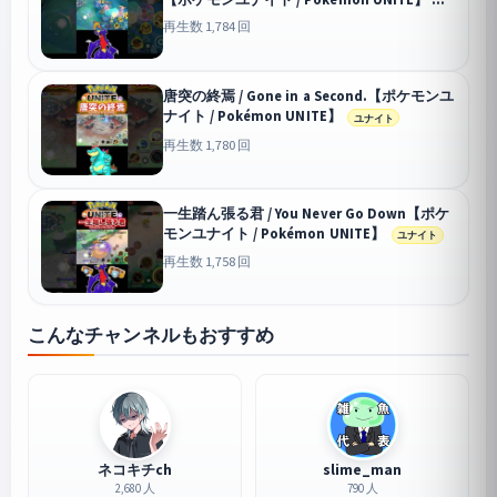
ユナイト
再生数 1,784 回
唐突の終焉 / Gone in a Second.【ポケモンユ
ナイト / Pokémon UNITE】
ユナイト
再生数 1,780 回
一生踏ん張る君 / You Never Go Down【ポケ
モンユナイト / Pokémon UNITE】
ユナイト
再生数 1,758 回
こんなチャンネルもおすすめ
ネコキチch
slime_man
2,680 人
790 人