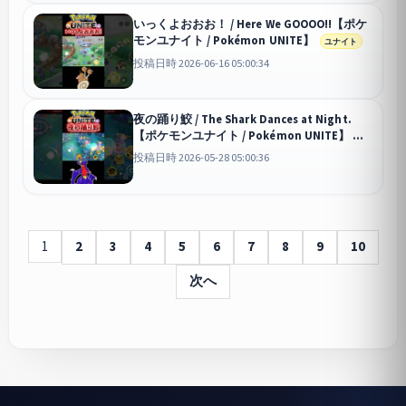
いっくよおおお！ / Here We GOOOO!!【ポケ
モンユナイト / Pokémon UNITE】
ユナイト
投稿日時 2026-06-16 05:00:34
夜の踊り鮫 / The Shark Dances at Night.
【ポケモンユナイト / Pokémon UNITE】
ユナイト
投稿日時 2026-05-28 05:00:36
1
2
3
4
5
6
7
8
9
10
次へ