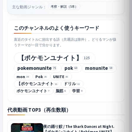
主な動画ジャンル：
考察・解説（5本）
このチャンネルのよく使うキーワード
直近のタイトルに頻出する語（共通語は除外）。どりるマンが扱
うテーマが一目で分かります。
【ポケモンユナイト】
125
pokemonunite
pok
monunite
75
60
59
mon
Pok
UNITE
16
15
15
【ポケモンユナイト
ドリル
11
11
ポケモンユナイト
脳筋
学習
7
6
4
代表動画 TOP3（再生数順）
夜の踊り鮫 / The Shark Dances at Night.
【ポケモンユナイト / Pokémon UNITE】