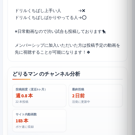
ドリルくちばし上手い人 →❌
ドリルくちばしばかりやってる人→⭕️
※日常動画なので渋い試合も投稿しております🐤
メンバーシップに加入いただいた方は投稿予定の動画を
どりるマン のチャンネル分析
投稿頻度（直近6ヶ月）
最終投稿
週 0.8 本
2 日前
22 本投稿
活発に更新中
サイト内動画数
183 本
ポケ速に収録