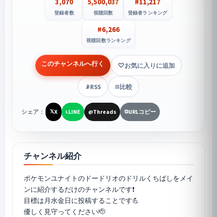
3,070
5,500,037
#11,217
登録者数
視聴回数
登録者ランキング
#6,266
視聴回数ランキング
このチャンネルへ行く
お気に入りに追加
RSS
比較
📡
⚖️
シェア：
X
LINE
Threads
URLコピー
𝕏
L
@
⧉
チャンネル紹介
ポケモンユナイト
のドードリオのドリルくちばしをメイ
ンに紹介するだけのチャンネルです❗️
目標は月水金日に投稿することです💪
優しく見守ってください🫡