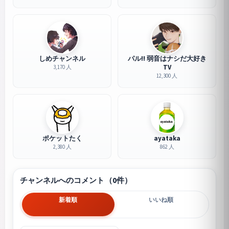
しめチャンネル
パル!! 弱音はナシだ大好き
TV
3,170 人
12,300 人
ポケットたく
ayataka
2,380 人
862 人
チャンネルへのコメント（0件）
新着順
いいね順