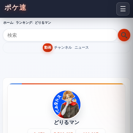
ポケ速
☰
ホーム
ランキング
どりるマン
動画
チャンネル
ニュース
どりるマン