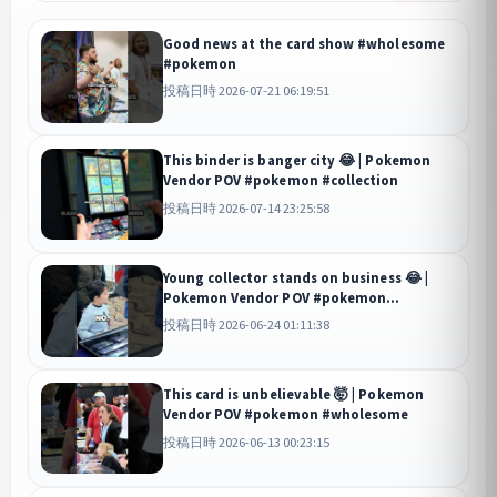
Good news at the card show #wholesome
#pokemon
投稿日時 2026-07-21 06:19:51
This binder is banger city 😂 | Pokemon
Vendor POV #pokemon #collection
投稿日時 2026-07-14 23:25:58
Young collector stands on business 😂 |
Pokemon Vendor POV #pokemon
#wholesome
投稿日時 2026-06-24 01:11:38
This card is unbelievable 🤯 | Pokemon
Vendor POV #pokemon #wholesome
投稿日時 2026-06-13 00:23:15