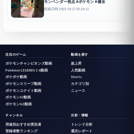
モンベンダー視点 #ポケモン #健全
投稿日時 2025-10-27 03:24:13
注目のゲーム
動画を探す
ポケモンチャンピオンズ動画
急上昇
Pokémon LEGENDS Z-A動画
人気動画
ポケポケ動画
Shorts
ポケモンスリープ動画
カテゴリ別
ポケモンユナイト動画
ニュース
ポケモンSV動画
ポケモンGO動画
チャンネル
分析・情報
用途別おすすめ実況者
トレンド分析
登録者数ランキング
週次レポート