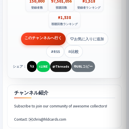
150,000
97,501,056
#1,518
登録者数
視聴回数
登録者ランキング
#1,538
視聴回数ランキング
このチャンネルへ行く
お気に入りに追加
RSS
比較
📡
⚖️
シェア：
X
LINE
Threads
URLコピー
𝕏
L
@
⧉
チャンネル紹介
Subscribe to join our community of awesome collectors!
Contact: ✉️chris@hldcards.com