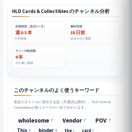
HLD Cards & Collectibles のチャンネル分析
投稿頻度（直近6ヶ月）
最終投稿
週 0.3 本
18 日前
8 本投稿
ゆるやかに更新
サイト内動画数
9 本
ポケ速に収録
このチャンネルのよく使うキーワード
直近のタイトルに頻出する語（共通語は除外）。HLD Cards &
Collectiblesが扱うテーマが一目で分かります。
wholesome
Vendor
POV
7
7
7
This
binder
the
card
4
4
2
2