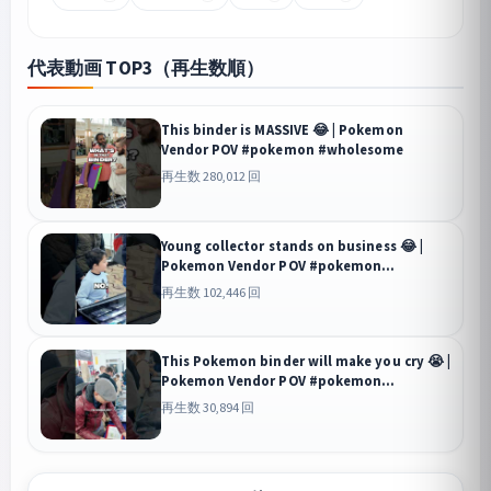
代表動画 TOP3（再生数順）
This binder is MASSIVE 😂 | Pokemon
Vendor POV #pokemon #wholesome
再生数 280,012 回
Young collector stands on business 😂 |
Pokemon Vendor POV #pokemon
#wholesome
再生数 102,446 回
This Pokemon binder will make you cry 😭 |
Pokemon Vendor POV #pokemon
#wholesome
再生数 30,894 回