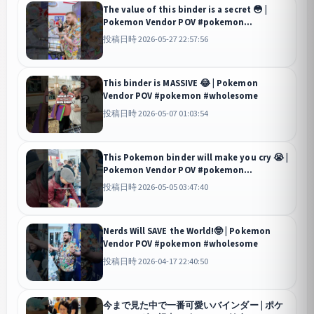
The value of this binder is a secret 😳 |
Pokemon Vendor POV #pokemon
#wholesome
投稿日時 2026-05-27 22:57:56
This binder is MASSIVE 😂 | Pokemon
Vendor POV #pokemon #wholesome
投稿日時 2026-05-07 01:03:54
This Pokemon binder will make you cry 😭 |
Pokemon Vendor POV #pokemon
#wholesome
投稿日時 2026-05-05 03:47:40
Nerds Will SAVE the World!🤓 | Pokemon
Vendor POV #pokemon #wholesome
投稿日時 2026-04-17 22:40:50
今まで見た中で一番可愛いバインダー | ポケ