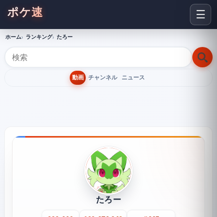
ポケ速
☰
ホーム
ランキング
たろー
動画
チャンネル
ニュース
たろー