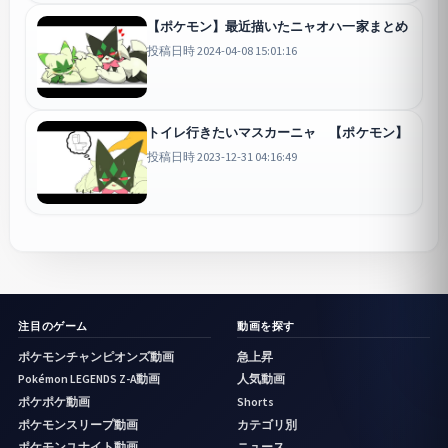
【ポケモン】最近描いたニャオハ一家まとめ
投稿日時 2024-04-08 15:01:16
トイレ行きたいマスカーニャ 【ポケモン】
投稿日時 2023-12-31 04:16:49
注目のゲーム
動画を探す
ポケモンチャンピオンズ動画
急上昇
Pokémon LEGENDS Z-A動画
人気動画
ポケポケ動画
Shorts
ポケモンスリープ動画
カテゴリ別
ポケモンユナイト動画
ニュース