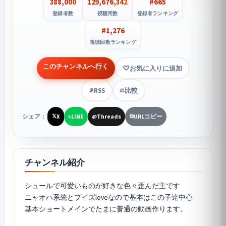
388,000
129,676,342
#665
登録者数
視聴回数
登録者ランキング
#1,276
視聴回数ランキング
このチャンネルへ行く
お気に入りに追加
RSS
比較
📡
⚖️
シェア：
X
LINE
Threads
URLコピー
𝕏
L
@
⧉
チャンネル紹介
シュールで可愛いものが好きな色々歪んだ主です
ニャオハ系統とブイズloveなので基本はこの子達中心
基本ショートメインでたまに普通の動画作ります。