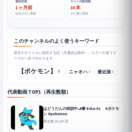
最終投稿
サイト内動画数
1 ヶ月前
10 本
ゆるやかに更新
ポケ速に収録
このチャンネルのよく使うキーワード
直近のタイトルに頻出する語（共通語は除外）。たろーが扱うテ
ーマが一目で分かります。
【ポケモン】
8
ニャオハ
最近描
3
2
代表動画 TOP1（再生数順）
はどうだんの特訓中🫸🔵 #shorts #ポケモ
ン #pokemon
再生数 20,297 回