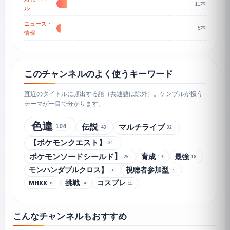
11本
ル
ニュース・
5本
情報
このチャンネルのよく使うキーワード
直近のタイトルに頻出する語（共通語は除外）。ケンブルが扱う
テーマが一目で分かります。
色違
104
伝説
マルチライブ
43
32
【ポケモンクエスト】
31
ポケモンソードシールド】
育成
最強
25
19
18
モンハンダブルクロス】
視聴者参加型
16
15
MHXX
挑戦
コスプレ
15
14
11
こんなチャンネルもおすすめ