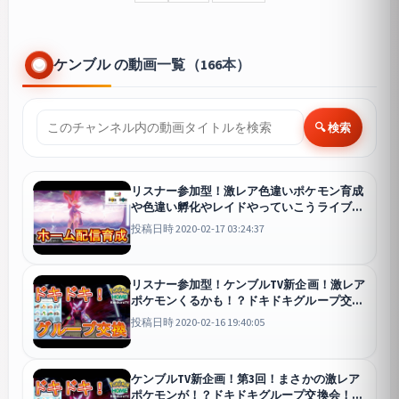
ケンブル の動画一覧（166本）
🔍 検索
リスナー参加型！激レア色違いポケモン育成
や色違い孵化やレイドやっていこうライブ配
信！【POKEMONSOWRDSIELDポケモンソー
投稿日時 2020-02-17 03:24:37
ドシールド】
剣盾
リスナー参加型！ケンブルTV新企画！激レア
ポケモンくるかも！？ドキドキグループ交換
会！ライブ配信！PART5【ポケモンホーム】
投稿日時 2020-02-16 19:40:05
ケンブルTV新企画！第3回！まさかの激レア
ポケモンが！？ドキドキグループ交換会！ラ