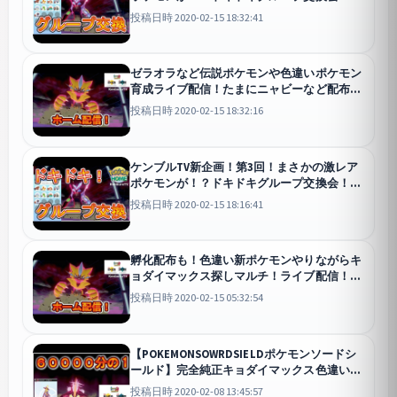
イブ配信！【ポケモンホーム】
投稿日時 2020-02-15 18:32:41
ゼラオラなど伝説ポケモンや色違いポケモン
育成ライブ配信！たまにニャビーなど配布や
レイドも！【POKEMONSOWRDSIELDポケモ
投稿日時 2020-02-15 18:32:16
ンソードシールド】
剣盾
ケンブルTV新企画！第3回！まさかの激レア
ポケモンが！？ドキドキグループ交換会！ラ
イブ配信！【ポケモンホーム】
投稿日時 2020-02-15 18:16:41
孵化配布も！色違い新ポケモンやりながらキ
ョダイマックス探しマルチ！ライブ配信！
【ポケモンホーム】
投稿日時 2020-02-15 05:32:54
【POKEMONSOWRDSIELDポケモンソードシ
ールド】完全純正キョダイマックス色違いス
トリンダーをLV１００にして使ってみた！新
投稿日時 2020-02-08 13:45:57