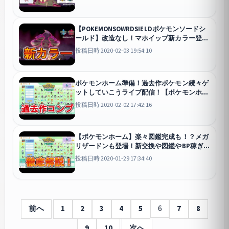
キョダイマックス対決集！
剣盾
【POKEMONSOWRDSIELDポケモンソードシ
ールド】改造なし！マホイップ新カラー登
場！色違いリボンカラー実際に使ってみた！
投稿日時 2020-02-03 19:54:10
剣盾
ポケモンホーム準備！過去作ポケモン続々ゲ
ットしていこうライブ配信！【ポケモンホー
ム】
投稿日時 2020-02-02 17:42:16
【ポケモンホーム】楽々図鑑完成も！？メガ
リザードンも登場！新交換や図鑑やBP稼ぎま
で！便利機能満載徹底解説！
投稿日時 2020-01-29 17:34:40
前へ
1
2
3
4
5
6
7
8
9
10
次へ