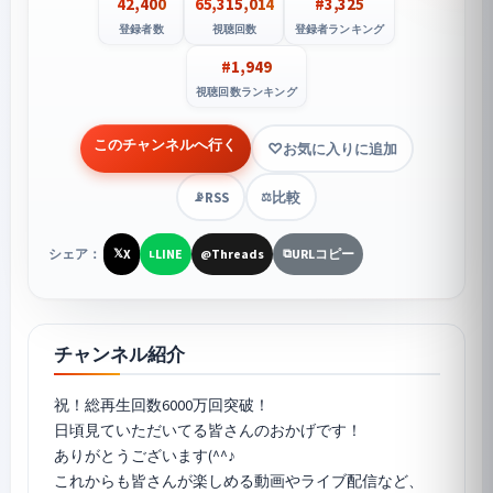
42,400
65,315,014
#3,325
登録者数
視聴回数
登録者ランキング
#1,949
視聴回数ランキング
このチャンネルへ行く
お気に入りに追加
RSS
比較
📡
⚖️
シェア：
X
LINE
Threads
URLコピー
𝕏
L
@
⧉
チャンネル紹介
祝！総再生回数6000万回突破！
日頃見ていただいてる皆さんのおかげです！
ありがとうございます(^^♪
これからも皆さんが楽しめる動画やライブ配信など、