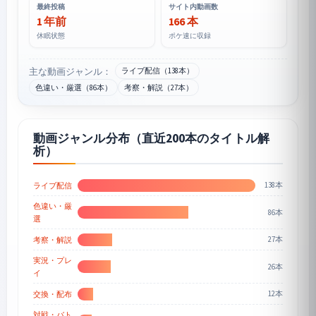
最終投稿
サイト内動画数
1 年前
166 本
休眠状態
ポケ速に収録
主な動画ジャンル：
ライブ配信（138本）
色違い・厳選（86本）
考察・解説（27本）
動画ジャンル分布（直近200本のタイトル解
析）
138本
ライブ配信
色違い・厳
86本
選
27本
考察・解説
実況・プレ
26本
イ
12本
交換・配布
対戦・バト