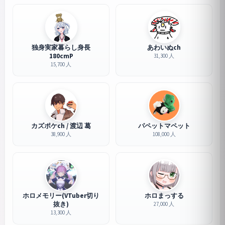
独身実家暮らし身長
あわいぬch
180cmP
31,300 人
15,700 人
カズポケch / 渡辺 葛
パペットマペット
38,900 人
108,000 人
ホロメモリー(VTuber切り
ホロまっする
抜き)
27,000 人
13,300 人