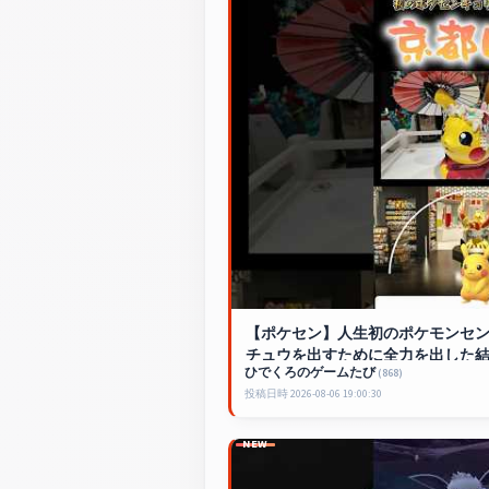
【ポケセン】人生初のポケモンセン
チュウを出すために全力を出した結果.
ひでくろのゲームたび
(868)
ンター
#色違い
#ピカチュウ #short
投稿日時 2026-08-06 19:00:30
NEW