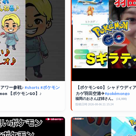
アワー参戦♪
#shorts
#ポケモン
【
ポケモンGO
】シャドウディア
mon 【
ポケモンGO
】♪
カゲ羽田空港✈
#pokémongo
福岡のおさんぽ姉さん。
(16,000)
投稿日時 2026-08-06 21:15:24
NEW