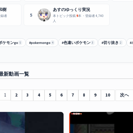
和樹
あすのゆっくり実況
5
登録者
本トピック投稿
9
本 ・登録者 4,740
人
ポケモンgo
#pokemongo
#色違いポケモン
#切り抜き
5
4
3
2
 最新動画一覧
1
2
3
4
5
6
7
8
9
10
次へ
NEW