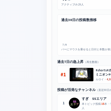
アクティブch 29人
過去30日の投稿数推移
7/9
バーにマウスを乗せると日付と本数が表
過去7日の急上昇
（再生数順）
#shorts
#1
ミニオン#
ルロイ・
4,5
投稿が活発なチャンネル
（直近90日
すぎ SSエリア
1
本トピック投稿
15
本 ・
人