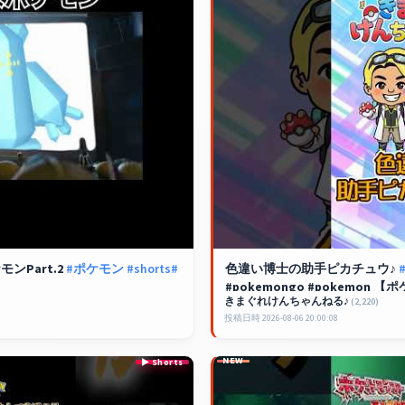
Part.2
#ポケモン
#shorts
#
色違い博士の助手ピカチュウ♪
#pokemongo #pokemon 【
ポ
きまぐれけんちゃんねる♪
(2,220)
投稿日時 2026-08-06 20:00:08
NEW