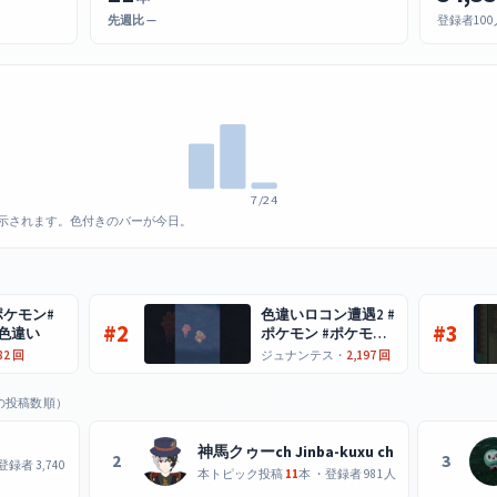
先週比 —
登録者10
7/24
示されます。色付きのバーが今日。
#ポケモン#
色違いロコン遭遇2 #
#2
#3
色違い
ポケモン #ポケモン
sv
82 回
ジュナンテス・
2,197 回
の投稿数順）
神馬クゥーch Jinba-kuxu ch
2
3
登録者 3,740
本トピック投稿
11
本 ・登録者 981人