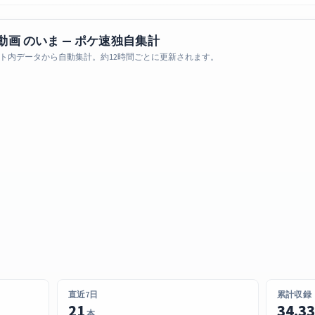
動画 のいま — ポケ速独自集計
ト内データから自動集計。約12時間ごとに更新されます。
直近7日
累計収録
21
34,3
本