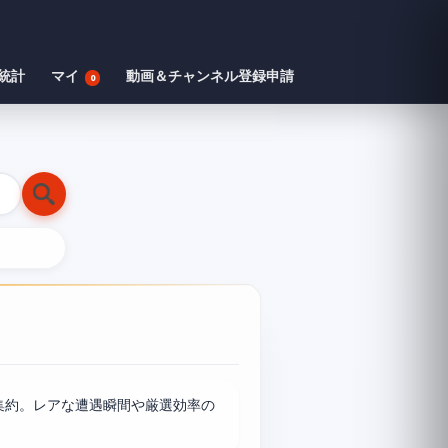
統計
マイ
動画＆チャンネル登録申請
0
集約。レアな遭遇瞬間や厳選効率の