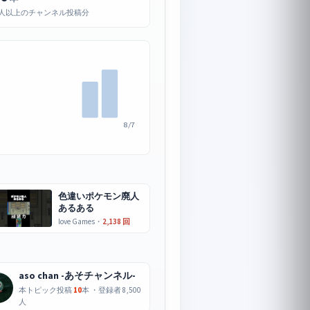
0人以上のチャンネル投稿分
8/7
色違いポケモン廃人
あるある
love Games・
2,138 回
aso chan -あそチャンネル-
本トピック投稿
10
本 ・登録者 8,500
人