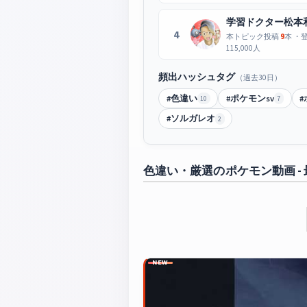
学習ドクター松本
4
本トピック投稿
9
本 ・
115,000人
頻出ハッシュタグ
（過去30日）
#色違い
#ポケモンsv
#
10
7
#ソルガレオ
2
色違い・厳選のポケモン動画 -
NEW