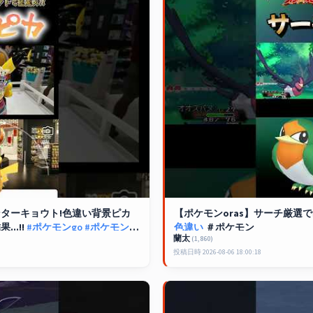
ターキョウト!色違い背景ピカ
【ポケモンoras】サーチ厳
..!!
#ポケモンgo
#ポケモンセ
色違い
＃ポケモン
蘭太
(1,860)
s
投稿日時 2026-08-06 18:00:18