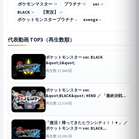
ポケモンマスター
プラチナ
ver
12
16
16
BLACK
【実況】
12
12
ポケットモンスタープラチナ
evenge
9
9
代表動画 TOP3（再生数順）
ポケットモンスター ver. BLACK
&quot;2&quot;
再生数 17,664 回
ポケットモンスター ver.
&quot;BLACK&quot; #END ／ 「最終決戦！
四天王&amp;チャンピオン&amp;プラズマ
再生数 12,314 回
団！！▼」
「復活！帰ってきたヒウンシティ！！▼」 ／
ポケットモンスター ver. BLACK
&quot;2&quot; #2
再生数 10,381 回