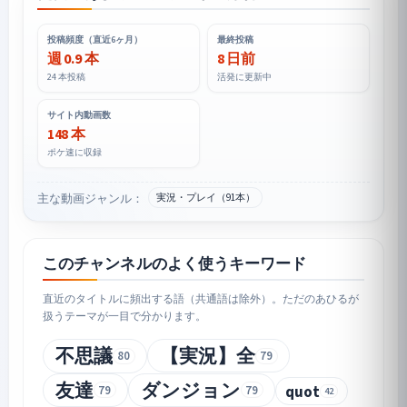
投稿頻度（直近6ヶ月）
最終投稿
週 0.9 本
8 日前
24 本投稿
活発に更新中
サイト内動画数
148 本
ポケ速に収録
主な動画ジャンル：
実況・プレイ（91本）
このチャンネルのよく使うキーワード
直近のタイトルに頻出する語（共通語は除外）。ただのあひるが
扱うテーマが一目で分かります。
不思議
【実況】全
80
79
友達
ダンジョン
quot
79
79
42