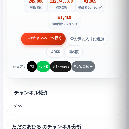
245,000
112,745,958
#1,065
登録者数
視聴回数
登録者ランキング
#1,418
視聴回数ランキング
このチャンネルへ行く
お気に入りに追加
RSS
比較
📡
⚖️
シェア：
X
LINE
Threads
URLコピー
𝕏
L
@
⧉
チャンネル紹介
ｸﾞﾜｯ
ただのあひる のチャンネル分析