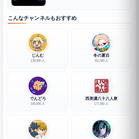
こんなチャンネルもおすすめ
じんむ
冬の夏目
230,000 人
352,000 人
でんどろ
西美濃八十八人衆
100,000 人
177,000 人