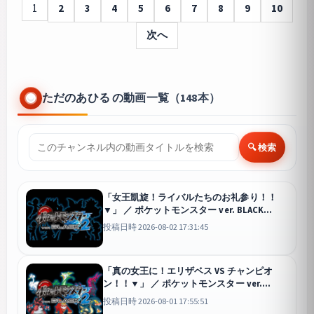
1
2
3
4
5
6
7
8
9
10
次へ
ただのあひる の動画一覧（148本）
🔍 検索
「女王凱旋！ライバルたちのお礼参り！！
▼」 ／ ポケットモンスター ver. BLACK
&quot;2&quot; #9
投稿日時 2026-08-02 17:31:45
「真の女王に！エリザベス VS チャンピオ
ン！！▼」 ／ ポケットモンスター ver.
BLACK &quot;2&quot; #8 (エンディング)
投稿日時 2026-08-01 17:55:51