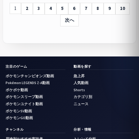
1
2
3
4
5
6
7
8
9
10
次へ
注目のゲーム
動画を探す
ポケモンチャンピオンズ動画
急上昇
Pokémon LEGENDS Z-A動画
人気動画
ポケポケ動画
Shorts
ポケモンスリープ動画
カテゴリ別
ポケモンユナイト動画
ニュース
ポケモンSV動画
ポケモンGO動画
チャンネル
分析・情報