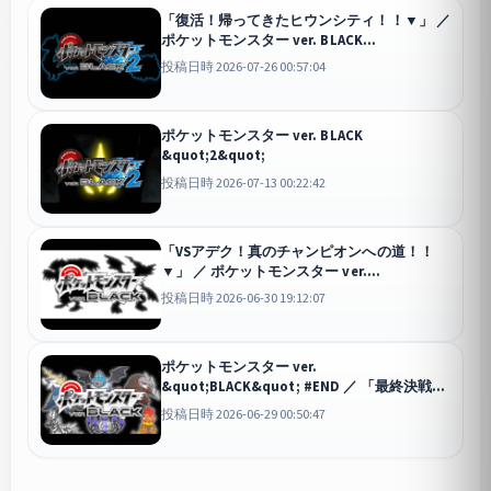
「復活！帰ってきたヒウンシティ！！▼」 ／
ポケットモンスター ver. BLACK
&quot;2&quot; #2
投稿日時 2026-07-26 00:57:04
ポケットモンスター ver. BLACK
&quot;2&quot;
投稿日時 2026-07-13 00:22:42
「VSアデク！真のチャンピオンへの道！！
▼」 ／ ポケットモンスター ver.
&quot;BLACK&quot; #END
投稿日時 2026-06-30 19:12:07
ポケットモンスター ver.
&quot;BLACK&quot; #END ／ 「最終決戦！
四天王&amp;チャンピオン&amp;プラズマ
投稿日時 2026-06-29 00:50:47
団！！▼」