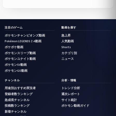
注目のゲーム
動画を探す
ポケモンチャンピオンズ動画
急上昇
Pokémon LEGENDS Z-A動画
人気動画
ポケポケ動画
Shorts
ポケモンスリープ動画
カテゴリ別
ポケモンユナイト動画
ニュース
ポケモンSV動画
ポケモンGO動画
チャンネル
分析・情報
用途別おすすめ実況者
トレンド分析
登録者数ランキング
週次レポート
急成長チャンネル
サイト統計
投稿数ランキング
ポケモン動画ガイド
新着チャンネル