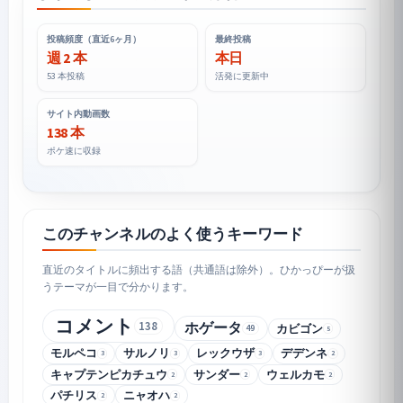
投稿頻度（直近6ヶ月）
最終投稿
週 2 本
本日
53 本投稿
活発に更新中
サイト内動画数
138 本
ポケ速に収録
このチャンネルのよく使うキーワード
直近のタイトルに頻出する語（共通語は除外）。ひかっぴーが扱
うテーマが一目で分かります。
コメント
138
ホゲータ
カビゴン
49
5
モルペコ
サルノリ
レックウザ
デデンネ
3
3
3
2
キャプテンピカチュウ
サンダー
ウェルカモ
2
2
2
パチリス
ニャオハ
2
2