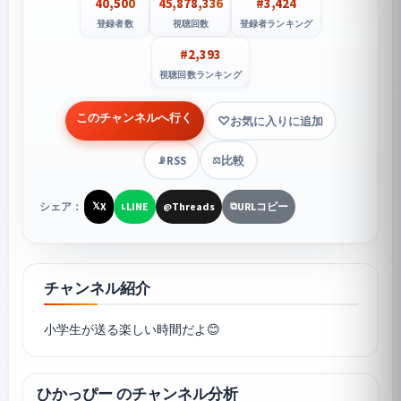
40,500
45,878,336
#3,424
登録者数
視聴回数
登録者ランキング
#2,393
視聴回数ランキング
このチャンネルへ行く
お気に入りに追加
RSS
比較
📡
⚖️
シェア：
X
LINE
Threads
URLコピー
𝕏
L
@
⧉
チャンネル紹介
小学生が送る楽しい時間だよ😊
ひかっぴー のチャンネル分析