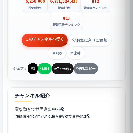
6,250,000
6,731,524,418
#12
登録者数
視聴回数
登録者ランキング
#13
視聴回数ランキング
このチャンネルへ行く
お気に入りに追加
RSS
比較
📡
⚖️
シェア：
X
LINE
Threads
URLコピー
𝕏
L
@
⧉
チャンネル紹介
変な動きで世界進出中っ🌍
Please enjoy my unique view of the world🌎