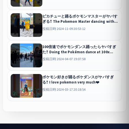
ピカチューと踊るポケモンマスターがヤバす
ぎる‼ ︎The Pokemon Master dancing with
Pikachu is awesome🐀#pokemonrunmy
投稿日時 2024-11-09 20:53:12
100倍速でポケモンダンス踊ったらヤバすぎ
た‼︎ Doing the Pokémon dance at 100x
speed was crazy🕺
投稿日時 2024-04-07 19:07:58
ポケモン好きが踊るポケダンスがヤバすぎ
る‼︎ I love pokemon very much❤️
投稿日時 2024-03-17 20:18:54