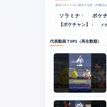
直近のタイトルに頻出する語（共通語は
ソラミナ
ポケ
7
【ポケチャン】
メ
5
代表動画 TOP3（再生数順）