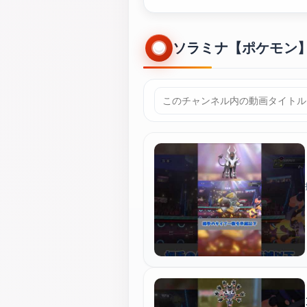
ソラミナ【ポケモン】