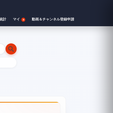
統計
マイ
動画＆チャンネル登録申請
0