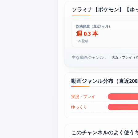
ソラミナ【ポケモン】【ゆっ
投稿頻度（直近6ヶ月）
週 0.3 本
7 本投稿
主な動画ジャンル：
実況・プレイ（7
動画ジャンル分布（直近20
実況・プレイ
ゆっくり
このチャンネルのよく使う