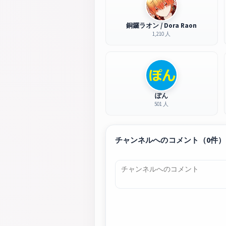
銅鑼ラオン / Dora Raon
1,210 人
ぽん
501 人
チャンネルへのコメント（0件）