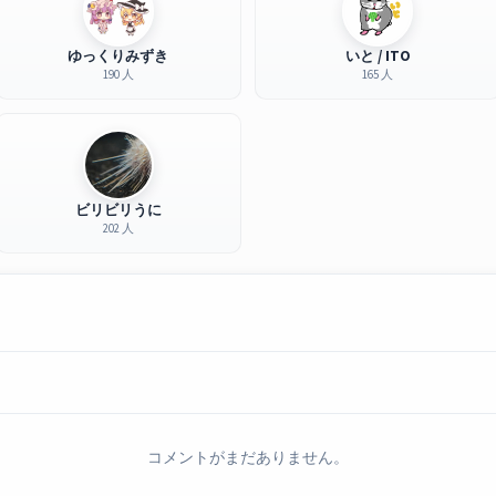
ゆっくりみずき
いと / ITO
190 人
165 人
ビリビリうに
202 人
コメントがまだありません。