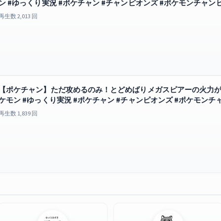
ン #ゆっくり実況 #ポケチャン #チャンピオ
チャンピオンズ
再生数 2,013 回
【ポケチャン】ただ攻めるのみ！とどめばりメガスピアーの火力がすごい
ケモン #ゆっくり実況 #ポケチャン
チャンピオンズ
再生数 1,839 回