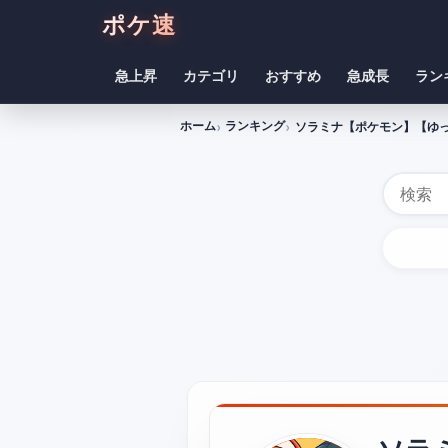
ポケ速
急上昇
カテゴリ
おすすめ
急成長
ラン
ホーム
ランキング
ソラミナ【ポケモン】【ゆ