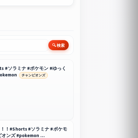
🔍 検索
 #ソラミナ #ポケモン #ゆっく
 #pokemon
チャンピオンズ
Shorts #ソラミナ #ポケモ
ンズ #ポケモンチャンピオンズ #pokemon