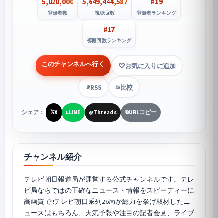
5,020,000
5,649,444,587
#19
登録者数
視聴回数
登録者ランキング
#17
視聴回数ランキング
このチャンネルへ行く
お気に入りに追加
RSS
比較
📡
⚖️
シェア：
X
LINE
Threads
URLコピー
𝕏
L
@
⧉
チャンネル紹介
テレビ朝日報道局が運営する公式チャンネルです。テレ
ビ局ならではの正確なニュース・情報をスピーディーに
高画質で!!テレビ朝日系列26局が総力を挙げ取材したニ
ュースはもちろん、天気予報や注目の記者会見、ライブ