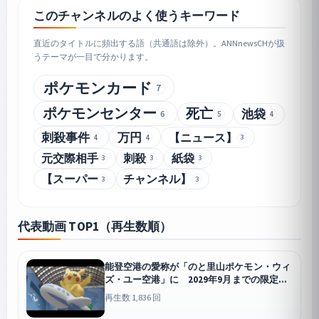
このチャンネルのよく使うキーワード
直近のタイトルに頻出する語（共通語は除外）。ANNnewsCHが扱
うテーマが一目で分かります。
ポケモンカード
7
ポケモンセンター
死亡
池袋
6
5
4
刺殺事件
万円
【ニュース】
4
4
3
元交際相手
刺殺
紙袋
3
3
3
【スーパー
チャンネル】
3
3
代表動画 TOP1（再生数順）
能登空港の愛称が「のと里山ポケモン・ウィ
ズ・ユー空港」に 2029年9月までの限定
【知っておきたい！】【グッド！モーニン
再生数 1,836 回
グ】(2026年7月8日)