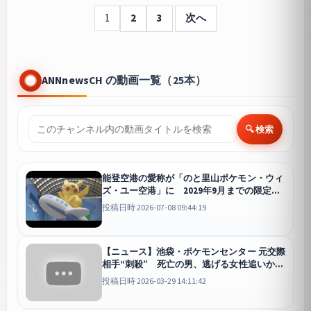
1
2
3
次へ
ANNnewsCH の動画一覧（25本）
🔍 検索
能登空港の愛称が「のと里山ポケモン・ウィ
ズ・ユー空港」に 2029年9月までの限定
【知っておきたい！】【グッド！モーニン
投稿日時 2026-07-08 09:44:19
グ】(2026年7月8日)
【ニュース】池袋・ポケモンセンター 元交際
相手“刺殺” 死亡の男、逃げる女性追いかけ
再襲撃か#shorts
投稿日時 2026-03-29 14:11:42