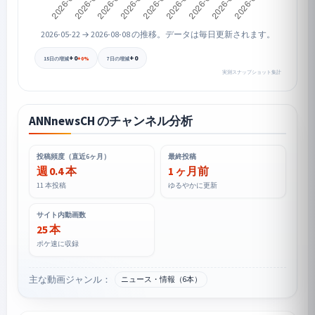
2026-05-22 → 2026-08-08 の推移。データは毎日更新されます。
+0
+0
+0%
15日の増減
7日の増減
実測スナップショット集計
ANNnewsCH のチャンネル分析
投稿頻度（直近6ヶ月）
最終投稿
週 0.4 本
1 ヶ月前
11 本投稿
ゆるやかに更新
サイト内動画数
25 本
ポケ速に収録
主な動画ジャンル：
ニュース・情報（6本）