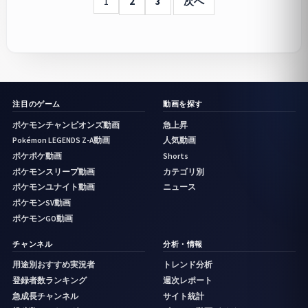
1
2
3
次へ
注目のゲーム
動画を探す
ポケモンチャンピオンズ動画
急上昇
Pokémon LEGENDS Z-A動画
人気動画
ポケポケ動画
Shorts
ポケモンスリープ動画
カテゴリ別
ポケモンユナイト動画
ニュース
ポケモンSV動画
ポケモンGO動画
チャンネル
分析・情報
用途別おすすめ実況者
トレンド分析
登録者数ランキング
週次レポート
急成長チャンネル
サイト統計