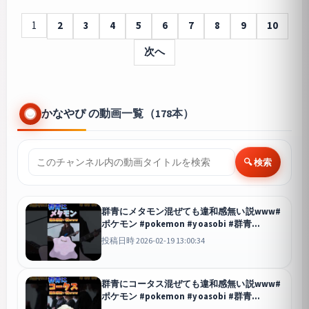
1
2
3
4
5
6
7
8
9
10
次へ
かなやぴ の動画一覧（178本）
🔍 検索
群青にメタモン混ぜても違和感無い説www#
ポケモン #pokemon #yoasobi #群青
#shorts
投稿日時 2026-02-19 13:00:34
群青にコータス混ぜても違和感無い説www#
ポケモン #pokemon #yoasobi #群青
#shorts