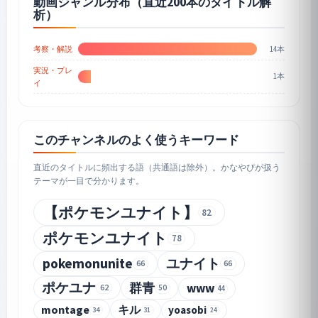
動画ジャンル分布（直近200本のタイトル解
析）
14本
考察・解説
実況・プレ
1本
イ
このチャンネルのよく使うキーワード
直近のタイトルに頻出する語（共通語は除外）。かなやぴが扱う
テーマが一目で分かります。
【ポケモンユナイト】
82
ポケモンユナイト
78
pokemonunite
ユナイト
66
66
ポケユナ
群青
www
62
50
44
montage
キル
yoasobi
34
31
24