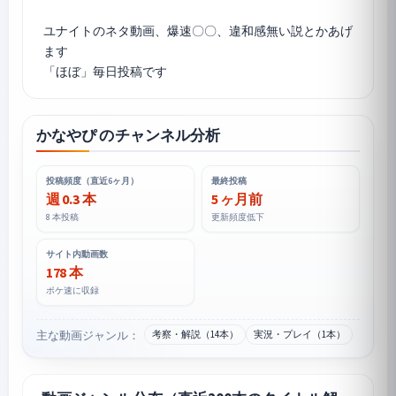
ユナイトのネタ動画、爆速〇〇、違和感無い説とかあげ
ます
「ほぼ」毎日投稿です
かなやぴ のチャンネル分析
投稿頻度（直近6ヶ月）
最終投稿
週 0.3 本
5 ヶ月前
8 本投稿
更新頻度低下
サイト内動画数
178 本
ポケ速に収録
主な動画ジャンル：
考察・解説（14本）
実況・プレイ（1本）