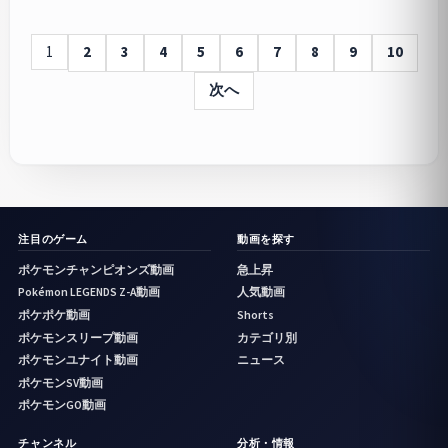
1
2
3
4
5
6
7
8
9
10
次へ
注目のゲーム
動画を探す
ポケモンチャンピオンズ動画
急上昇
Pokémon LEGENDS Z-A動画
人気動画
ポケポケ動画
Shorts
ポケモンスリープ動画
カテゴリ別
ポケモンユナイト動画
ニュース
ポケモンSV動画
ポケモンGO動画
チャンネル
分析・情報