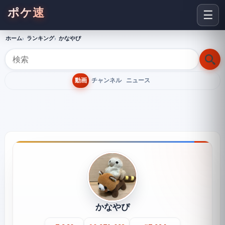
ポケ速
☰
ホーム
ランキング
かなやぴ
動画
チャンネル
ニュース
かなやぴ