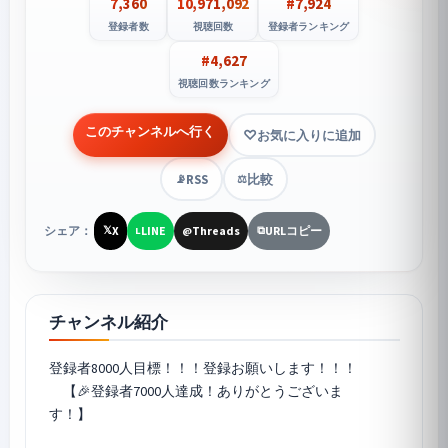
7,360
10,971,092
#7,924
登録者数
視聴回数
登録者ランキング
#4,627
視聴回数ランキング
このチャンネルへ行く
お気に入りに追加
RSS
比較
📡
⚖️
シェア：
X
LINE
Threads
URLコピー
𝕏
L
@
⧉
チャンネル紹介
登録者8000人目標！！！登録お願いします！！！
【🎉登録者7000人達成！ありがとうございま
す！】