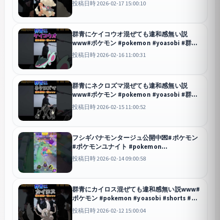
投稿日時 2026-02-17 15:00:10
群青にケイコウオ混ぜても違和感無い説
www#ポケモン #pokemon #yoasobi #群青
#shorts
投稿日時 2026-02-16 11:00:31
群青にネクロズマ混ぜても違和感無い説
www#ポケモン #pokemon #yoasobi #群青
#shorts
投稿日時 2026-02-15 11:00:52
フシギバナモンタージュ公開中💌#ポケモン
#ポケモンユナイト #pokemon
#pokemonunite #バレンタイン #shorts
投稿日時 2026-02-14 09:00:58
#eve #心予報 #montage #za
ユナイト
群青にカイロス混ぜても違和感無い説www#
ポケモン #pokemon #yoasobi #shorts #群
青
投稿日時 2026-02-12 15:00:04