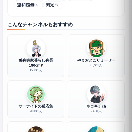
違和感無
閃光
23
15
こんなチャンネルもおすすめ
独身実家暮らし身長
やまおとこりょーせー
180cmP
26,500 人
15,700 人
サーナイトの反応集
ネコキチch
28,800 人
2,680 人