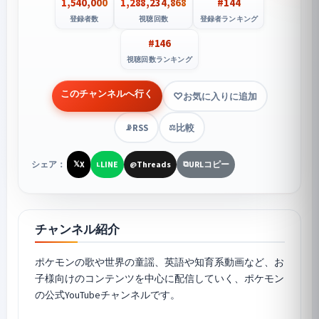
1,540,000
1,288,234,868
#144
登録者数
視聴回数
登録者ランキング
#146
視聴回数ランキング
このチャンネルへ行く
お気に入りに追加
RSS
比較
📡
⚖️
シェア：
X
LINE
Threads
URLコピー
𝕏
L
@
⧉
チャンネル紹介
ポケモンの歌や世界の童謡、英語や知育系動画など、お
子様向けのコンテンツを中心に配信していく、ポケモン
の公式YouTubeチャンネルです。