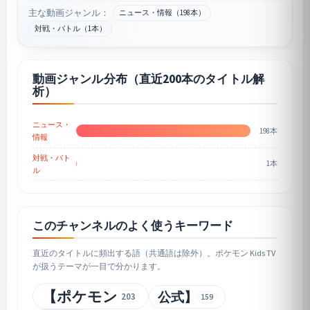
主な動画ジャンル：
ニュース・情報（198本）
対戦・バトル（1本）
動画ジャンル分布（直近200本のタイトル解
析）
ニュース・
198本
情報
対戦・バト
1本
ル
このチャンネルのよく使うキーワード
直近のタイトルに頻出する語（共通語は除外）。ポケモン Kids TV
が扱うテーマが一目で分かります。
【ポケモン
公式】
203
159