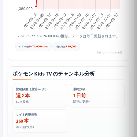
2026-05-22 → 2026-08-09 の推移。データは毎日更新されます。
+70,000
+10,000
+4.8%
31日の増減
7日の増減
実測スナップショット集計
ポケモン Kids TV のチャンネル分析
投稿頻度（直近6ヶ月）
最終投稿
週 2 本
1 日前
51 本投稿
活発に更新中
サイト内動画数
260 本
ポケ速に収録