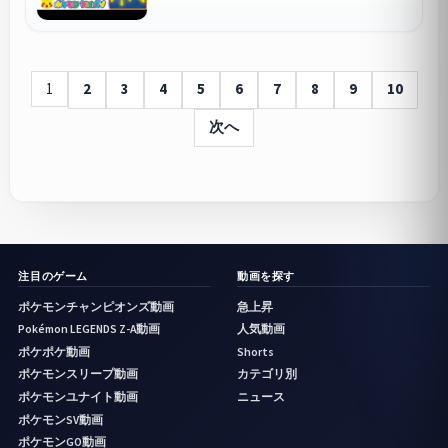
1
2
3
4
5
6
7
8
9
10
次へ
注目のゲーム
動画を探す
ポケモンチャンピオンズ動画
急上昇
Pokémon LEGENDS Z-A動画
人気動画
ポケポケ動画
Shorts
ポケモンスリープ動画
カテゴリ別
ポケモンユナイト動画
ニュース
ポケモンSV動画
ポケモンGO動画