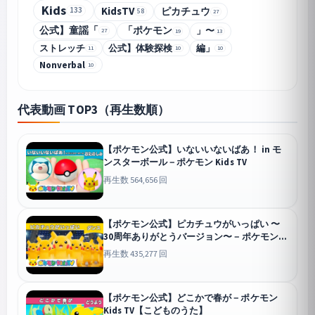
Kids
KidsTV
133
ピカチュウ
58
27
公式】童謡「
「ポケモン
」〜
27
13
19
ストレッチ
公式】体験探検
編」
11
10
10
Nonverbal
10
代表動画 TOP3（再生数順）
【ポケモン公式】いないいないばあ！ in モ
ンスターボール－ポケモン Kids TV
再生数 564,656 回
【ポケモン公式】ピカチュウがいっぱい 〜
30周年ありがとうバージョン〜－ポケモン
Kids TV【こどものうた】
再生数 435,277 回
【ポケモン公式】どこかで春が－ポケモン
Kids TV【こどものうた】