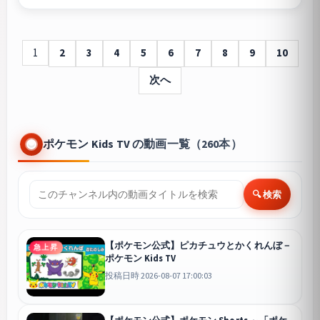
1
2
3
4
5
6
7
8
9
10
次へ
ポケモン Kids TV の動画一覧（260本）
🔍 検索
【ポケモン公式】ピカチュウとかくれんぼ－
急上昇
ポケモン Kids TV
投稿日時 2026-08-07 17:00:03