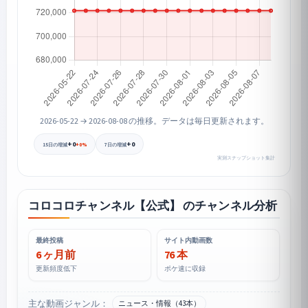
2026-05-22 → 2026-08-08 の推移。データは毎日更新されます。
+0
+0
+0%
15日の増減
7日の増減
実測スナップショット集計
コロコロチャンネル【公式】 のチャンネル分析
最終投稿
サイト内動画数
6 ヶ月前
76 本
更新頻度低下
ポケ速に収録
主な動画ジャンル：
ニュース・情報（43本）