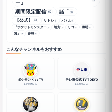
ー」
期間限定配信
話「
62
48
【公式】
43
サトシ
バトル
5
6
『ポケットモンスター
地方
リコ
薄明
4
4
5
5
翼」
参戦
4
4
こんなチャンネルもおすすめ
ポケモン Kids TV
テレ東公式 TV TOKYO
1,540,000 人
1,630,000 人