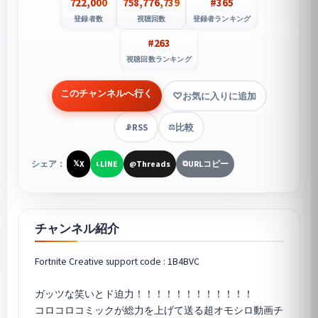
722,000
758,776,739
#365
登録者数
視聴回数
登録者ランキング
#263
視聴回数ランキング
このチャンネルへ行く
お気に入りに追加
RSS
比較
📡
⚖️
シェア：
X
LINE
Threads
URLコピー
𝕏
L
@
⧉
チャンネル紹介
Fortnite Creative support code : 1B4BVC
ガッツな笑いとド迫力！！！！！！！！！！！！
コロコロコミックが総力を上げて送る超オモシロ動画チ