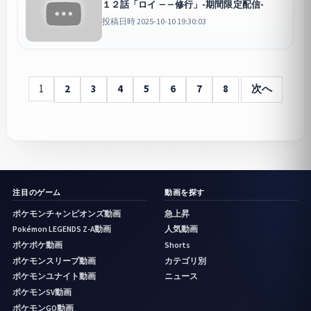
１２話「ロイ ――修行」-期間限定配信-
投稿日時 2025-10-10 19:30:03
1
2
3
4
5
6
7
8
次へ
注目のゲーム
動画を探す
ポケモンチャンピオンズ動画
急上昇
Pokémon LEGENDS Z-A動画
人気動画
ポケポケ動画
Shorts
ポケモンスリープ動画
カテゴリ別
ポケモンユナイト動画
ニュース
ポケモンSV動画
ポケモンGO動画