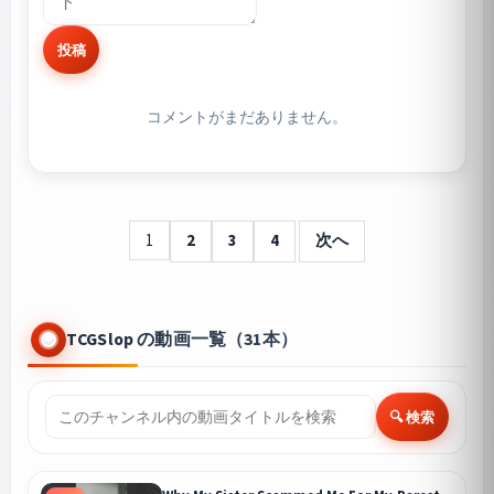
投稿
コメントがまだありません。
1
2
3
4
次へ
TCGSlop の動画一覧（31本）
🔍 検索