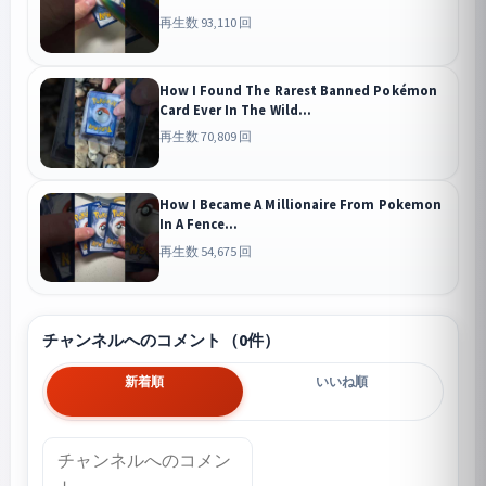
再生数 93,110 回
How I Found The Rarest Banned Pokémon
Card Ever In The Wild...
再生数 70,809 回
How I Became A Millionaire From Pokemon
In A Fence...
再生数 54,675 回
チャンネルへのコメント（0件）
新着順
いいね順