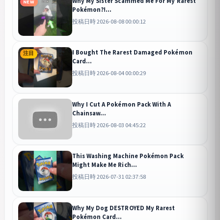
Why My Sister Scammed Me For My Rarest
NEW
Pokémon?!...
投稿日時 2026-08-08 00:00:12
I Bought The Rarest Damaged Pokémon
注目
Card...
投稿日時 2026-08-04 00:00:29
Why I Cut A Pokémon Pack With A
Chainsaw...
投稿日時 2026-08-03 04:45:22
This Washing Machine Pokémon Pack
Might Make Me Rich...
投稿日時 2026-07-31 02:37:58
Why My Dog DESTROYED My Rarest
Pokémon Card...