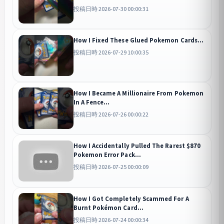
投稿日時 2026-07-30 00:00:31
How I Fixed These Glued Pokemon Cards...
投稿日時 2026-07-29 10:00:35
How I Became A Millionaire From Pokemon
In A Fence...
投稿日時 2026-07-26 00:00:22
How I Accidentally Pulled The Rarest $870
Pokemon Error Pack...
投稿日時 2026-07-25 00:00:09
How I Got Completely Scammed For A
Burnt Pokémon Card...
投稿日時 2026-07-24 00:00:34