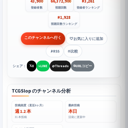
43,900
66,372,900
#3,261
登録者数
視聴回数
登録者ランキング
#1,928
視聴回数ランキング
このチャンネルへ行く
お気に入りに追加
RSS
比較
📡
⚖️
シェア：
X
LINE
Threads
URLコピー
𝕏
L
@
⧉
TCGSlop のチャンネル分析
投稿頻度（直近6ヶ月）
最終投稿
週 1.2 本
本日
31 本投稿
活発に更新中