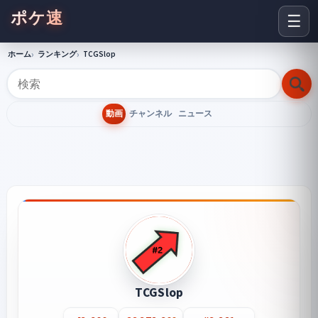
ポケ速
☰
ホーム
ランキング
TCGSlop
動画
チャンネル
ニュース
TCGSlop