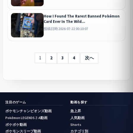
How I Found The Rarest Banned Pokémon
Card Ever In The Wild...
投稿日時 2026-07-22 00:10:07
1
2
3
4
次へ
注目のゲーム
動画を探す
ポケモンチャンピオンズ動画
急上昇
Pokémon LEGENDS Z-A動画
人気動画
ポケポケ動画
Shorts
ポケモンスリープ動画
カテゴリ別