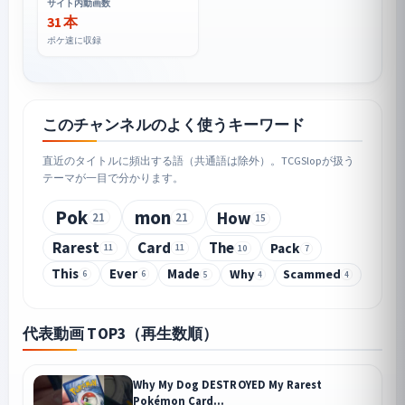
サイト内動画数
31 本
ポケ速に収録
このチャンネルのよく使うキーワード
直近のタイトルに頻出する語（共通語は除外）。TCGSlopが扱う
テーマが一目で分かります。
Pok
mon
How
21
21
15
Rarest
Card
The
Pack
11
11
10
7
This
Ever
Made
Why
Scammed
6
6
5
4
4
代表動画 TOP3（再生数順）
Why My Dog DESTROYED My Rarest
Pokémon Card...