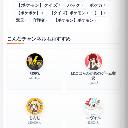
【ポケモン】クイズ
パック
ポケカ
6
8
5
【ポケポケ】
【クイズ】ポケモン
】【
4
4
3
双天
守護者
【ポケモン】ポケモン
3
3
3
こんなチャンネルもおすすめ
RISKY,
ぽこぱらわかめのゲーム実
況
24,500 人
10,600 人
じんむ
エヴォル
230,000 人
47,600 人