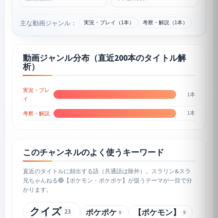
主な動画ジャンル：
実況・プレイ（1本）
考察・解説（1本）
動画ジャンル分布（直近200本のタイトル解
析）
実況・プレ
1本
イ
1本
考察・解説
このチャンネルのよく使うキーワード
直近のタイトルに頻出する語（共通語は除外）。スラリン&スラ
兄ちゃんねる🔵【ポケモン・ポケポケ】が扱うテーマが一目で分
かります。
クイズ
23
ポケポケ
【ポケモン】
9
9