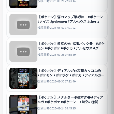
投稿日時 2025-03-21 22:23:14
【ポケモン】森のマップ第3弾!! #ポケモン
#クイズ #pokemon #アルセウス #shorts
投稿日時 2025-03-02 17:01:02
【ポケポケ】超克の光!!拡張パック🔵 #ポケ
モン #ポケポケ #ポケカ #アルセウス #グレ
イシア #ガブリアスex #新パック #shorts
投稿日時 2025-02-28 07:38:59
ポケポケ
【ポケポケ】ディアルガex攻撃カッコよ👼
#ポケモン #ポケポケ #ポケカ #ディアルガ
#asmr #shorts
ポケポケ
投稿日時 2025-01-30 17:12:40
【ポケポケ】メタルターボ強すぎ😂#ディア
ルガ #ポケポケ #ポケモン #時空の激闘
#shorts #オドループ
ポケポケ
投稿日時 2025-01-24 09:45:25