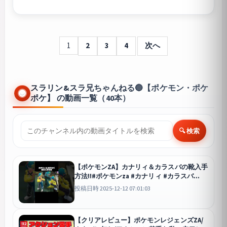
1
2
3
4
次へ
スラリン&スラ兄ちゃんねる🔵【ポケモン・ポケ
ポケ】 の動画一覧（40本）
🔍 検索
【ポケモンZA】カナリィ＆カラスバの靴入手
方法!!#ポケモンza #カナリィ #カラスバ
#pokemonlegendsza #Switch/M次元ラッシ
投稿日時 2025-12-12 07:01:03
ュ
Pokémon LE
【クリアレビュー】ポケモンレジェンズZA/