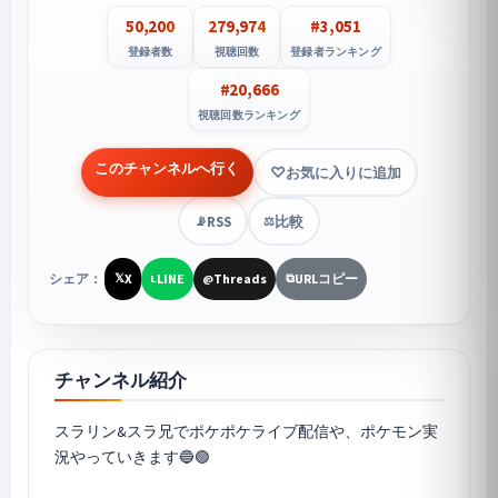
50,200
279,974
#3,051
登録者数
視聴回数
登録者ランキング
#20,666
視聴回数ランキング
このチャンネルへ行く
お気に入りに追加
RSS
比較
📡
⚖️
シェア：
X
LINE
Threads
URLコピー
𝕏
L
@
⧉
チャンネル紹介
スラリン&スラ兄で
ポケポケ
ライブ配信や、ポケモン実
況やっていきます🔵🟢