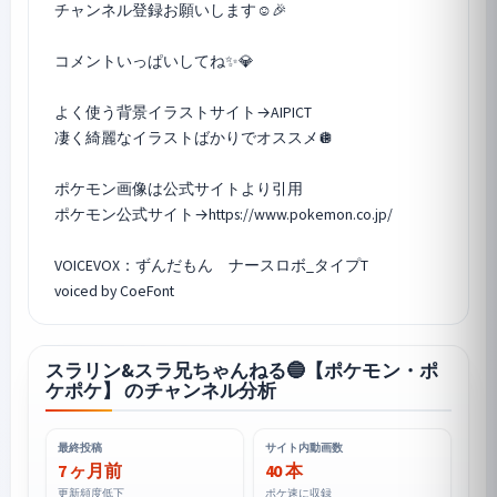
チャンネル登録お願いします☺🎉
コメントいっぱいしてね✨️💎
よく使う背景イラストサイト→AIPICT
凄く綺麗なイラストばかりでオススメ🪩
ポケモン画像は公式サイトより引用
ポケモン公式サイト→https://www.pokemon.co.jp/
VOICEVOX：ずんだもん ナースロボ_タイプT
voiced by CoeFont
スラリン&スラ兄ちゃんねる🔵【ポケモン・ポ
ケポケ】 のチャンネル分析
最終投稿
サイト内動画数
7 ヶ月前
40 本
更新頻度低下
ポケ速に収録