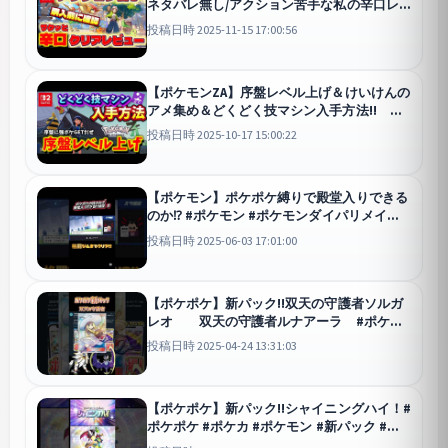
ネタバレ無し/アクション苦手な私の辛口レ
ビュー/購入前にチェック!! 【Pokemon】
投稿日時 2025-11-15 17:00:56
【攻略】
Pokémon LE
【ポケモンZA】序盤レベル上げ＆けいけんの
アメ集め＆どくどく技マシン入手方法!!
【ポケモンレジェンズZA】【レベル上げ】
投稿日時 2025-10-17 15:00:22
【経験値稼ぎ】【switch2】
Pokémon LE
【ポケモン】ポケポケ縛りで殿堂入りできる
のか⁉︎ #ポケモン #ポケモンダイパリメイク
#pokemon #縛りプレイ#ポケポケ #ポケカ
投稿日時 2025-06-03 17:01:00
ポケポケ
【ポケポケ】新パック!!双天の守護者ソルガ
レオ 双天の守護者ルナアーラ #ポケモ
ン #ポケポケ #ポケカ #リーリエ #双天の守
投稿日時 2025-04-24 13:31:03
護者#pokemon
ポケポケ
【ポケポケ】新パック!!シャイニングハイ！#
ポケポケ #ポケカ #ポケモン #新パック #ル
カリオex #shorts
ポケポケ