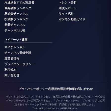
用途別おすすめ実況者
トレンド分析
登録者数ランキング
週次レポート
急成長チャンネル
サイト統計
投稿数ランキング
ポケモン動画ガイド
新着チャンネル
チャンネル比較
マイページ・運営
マイチャンネル
チャンネル登録申請
運営者情報
プライバシーポリシー
利用規約
問い合わせ
プライバシーポリシー
利用規約
運営者情報
お問い合わせ
本サイトは非公式のファンサイトであり、任天堂株式会社・株式会社ポケモン・株式会社
ゲームフリークとは一切関係ありません。「ポケットモンスター」「ポケモン」および関
連する名称・キャラクター等の著作権・商標権は各権利者に帰属します。
©Nintendo / Creatures Inc. / GAME FREAK inc.