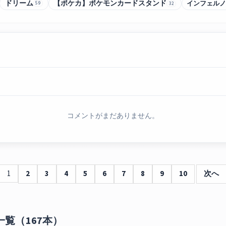
ドリーム
【ポケカ】ポケモンカードスタンド
インフェル
59
32
コメントがまだありません。
1
2
3
4
5
6
7
8
9
10
次へ
覧（167本）