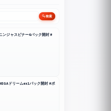
🔍 検索
ニンジャスピナー4パック開封 #
GAドリームex1パック開封 #ポ