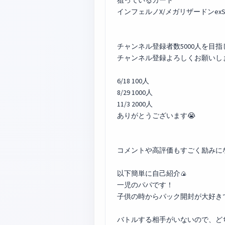
狙っているカード
インフェルノX/メガリザードンexS
チャンネル登録者数5000人を目
チャンネル登録よろしくお願いします
6/18 100人
8/29 1000人
11/3 2000人
ありがとうございます😭
コメントや高評価もすごく励みにな
以下簡単に自己紹介🍙
一児のパパです！
子供の時からパック開封が大好き
バトルする相手がいないので、ど