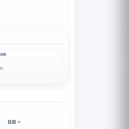
画数
録
日目
84