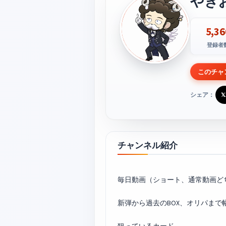
やき
5,36
登録者
このチャ
シェア：
𝕏
チャンネル紹介
毎日動画（ショート、通常動画どち
新弾から過去のBOX、オリパまで