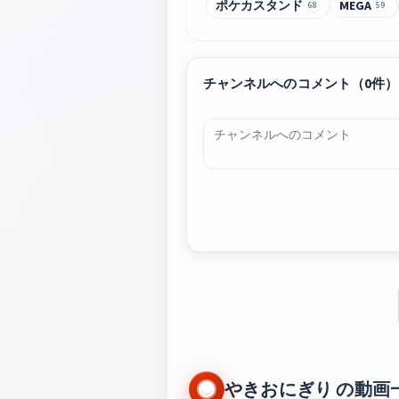
ポケカスタンド
MEGA
68
59
チャンネルへのコメント（0件）
やきおにぎり の動画一