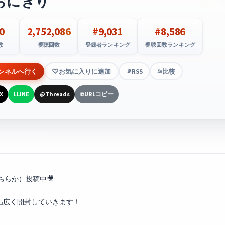
おにぎり
0
2,752,086
#9,031
#8,586
数
視聴回数
登録者ランキング
視聴回数ランキング
ンネルへ行く
お気に入りに追加
RSS
比較
📡
⚖️
X
LINE
Threads
URLコピー
L
@
⧉
らか）投稿中🎥
幅広く開封していきます！