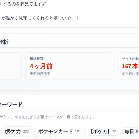
ルするのを夢見てます🌌
すが温かく見守ってくれると嬉しいです！
分析
最終投稿
サイト内動
4 ヶ月前
167 本
更新頻度低下
ポケ速に収
キーワード
除外）。やきおにぎりが扱うテーマが一目で分かります。
ポケカ
ポケモンカード
【ポケカ】
毎日
222
168
97
85