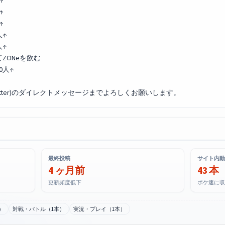
↑
↑
↑
人↑
人↑
ZONeを飲む
0人↑
itter)のダイレクトメッセージまでよろしくお願いします。
最終投稿
サイト内動
4 ヶ月前
43 本
更新頻度低下
ポケ速に収
）
対戦・バトル（1本）
実況・プレイ（1本）