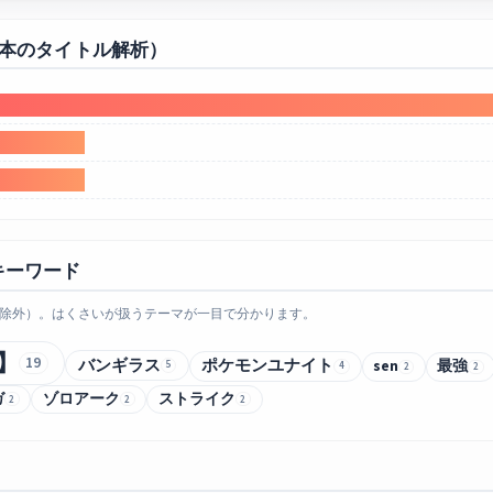
0本のタイトル解析）
キーワード
除外）。はくさいが扱うテーマが一目で分かります。
】
19
バンギラス
ポケモンユナイト
sen
最強
5
4
2
2
ガ
ゾロアーク
ストライク
2
2
2