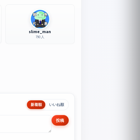
slime_man
790 人
新着順
いいね順
投稿