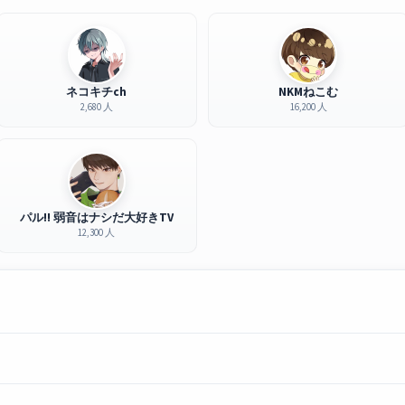
ネコキチch
NKMねこむ
2,680 人
16,200 人
パル!! 弱音はナシだ大好きTV
12,300 人