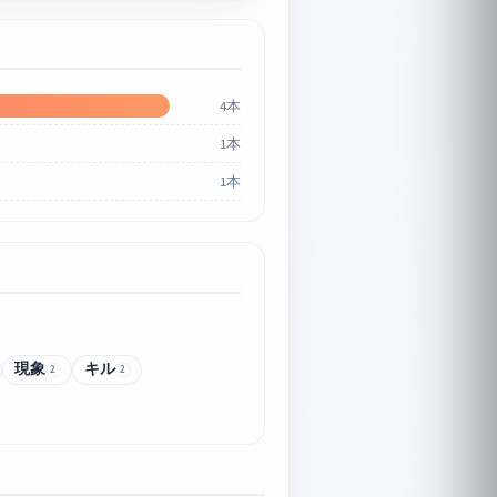
4本
1本
1本
現象
キル
2
2