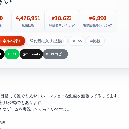
さい
0
4,476,951
#10,623
#6,890
数
視聴回数
登録者ランキング
視聴回数ランキング
ンネルへ行く
お気に入りに追加
RSS
比較
📡
⚖️
X
LINE
Threads
URLコピー
L
@
⧉
」を目指して誰でも見やすいエンジョイな動画を頑張って作ってます。
(非公式)でもあります。
々なゲームを実況してるみたいですよ。
開設