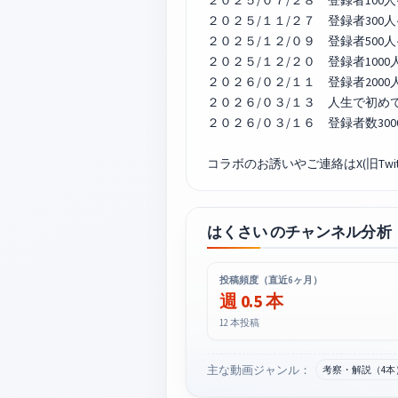
２０２５/０７/２８ 登録者100人
２０２５/１１/２７ 登録者300人
２０２５/１２/０９ 登録者500人
２０２５/１２/２０ 登録者1000
２０２６/０２/１１ 登録者2000
２０２６/０３/１３ 人生で初めて
２０２６/０３/１６ 登録者数300
コラボのお誘いやご連絡はX(旧Tw
はくさい のチャンネル分析
投稿頻度（直近6ヶ月）
週 0.5 本
12 本投稿
主な動画ジャンル：
考察・解説（4本