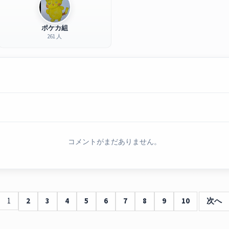
ポケカ組
261 人
コメントがまだありません。
1
2
3
4
5
6
7
8
9
10
次へ