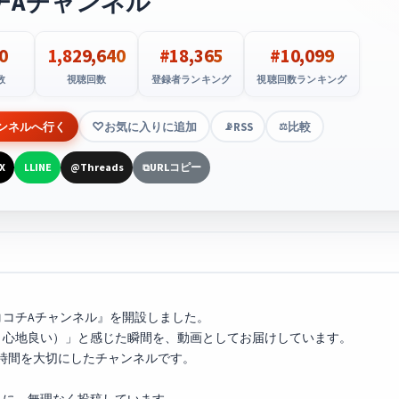
チAチャンネル
0
1,829,640
#18,365
#10,099
数
視聴回数
登録者ランキング
視聴回数ランキング
ンネルへ行く
お気に入りに追加
RSS
比較
📡
⚖️
X
LINE
Threads
URLコピー
L
@
⧉
ル『ココチAチャンネル』を開設しました。
・心地良い）」と感じた瞬間を、動画としてお届けしています。
い時間を大切にしたチャンネルです。