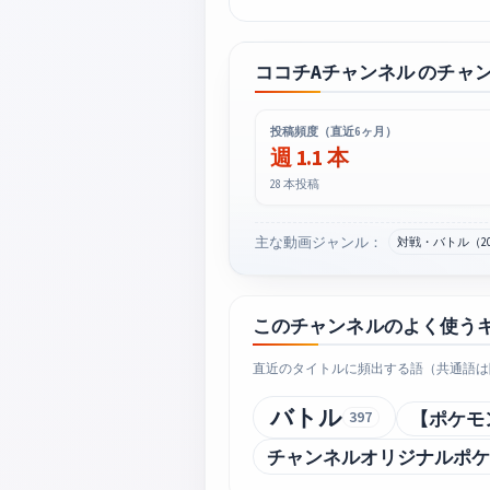
ココチAチャンネル のチャ
投稿頻度（直近6ヶ月）
週 1.1 本
28 本投稿
主な動画ジャンル：
対戦・バトル（2
このチャンネルのよく使う
直近のタイトルに頻出する語（共通語は
バトル
【ポケモ
397
チャンネルオリジナルポケ