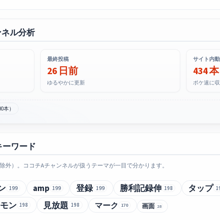
ンネル分析
最終投稿
サイト内動
26 日前
434 本
ゆるやかに更新
ポケ速に収
00本）
キーワード
除外）。ココチAチャンネルが扱うテーマが一目で分かります。
ン
amp
登録
勝利記録伸
タップ
199
199
199
198
1
モン
見放題
マーク
198
198
画面
170
28