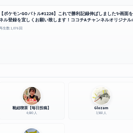
【ポケモンGOバトル#1226】これで勝利記録伸ばしました✨画面を２
ネル登録を宜しくお願い致します！ココチAチャンネルオリジナル
もどこでも見放題
GO
再生数 1,076 回
靴紐喫茶【毎日投稿】
Glozam
4,680 人
3,560 人