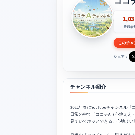
ココ
1,03
登録者
このチャ
シェア：
𝕏
チャンネル紹介
2022年春にYouTubeチャンネ
日常の中で「ココチA（心地ええ
見ていてホッとできる、心地よ