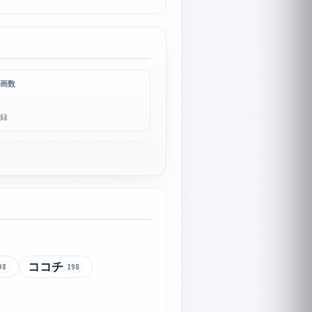
画数
録
ココチ
98
198