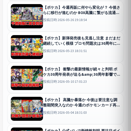
【ポケカ】今週再販に何やら変化が？ 今後さ
らに移行が進むのか BOX高騰に繋がる流通事
情&amp;BOX確定枠終了？ 【ポケモンカー
投稿日時 2026-05-26 19:18:54
ド】
【ポケカ】新弾発売後も見逃し注意 まだまだ
継続していく模様 プロモ問題次は30周年に
向けどうなる…？ 【ポケモンカード】
投稿日時 2026-05-23 18:31:51
【ポケカ】 衝撃の最新情報が続々と判明 ポ
ケカ30周年発表が迫る&amp;30周年影響で
高騰暴落の運命が控えるプロモカードたち
投稿日時 2026-05-10 17:01:23
【ポケモンカード】
【ポケカ】 高騰か暴落か 今後は要注意な調
整期間突入なのか 今週のポケモンカード再販
情報＆今後についてのお知らせ 【ポケモンカ
投稿日時 2026-05-04 18:31:03
ード】
【ポケカ】公式バレで新情報判明 要注目ポイ