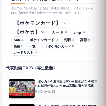
直近のタイトルに頻出する語（共通語は除外）。ポケゲトちゃん
ねる 【ポケカ情報】が扱うテーマが一目で分かります。
【ポケモンカード】
55
【ポケカ】
54
カード
amp
26
24
SAR
ポケモンカード
判明
高額
21
18
15
15
高騰
一覧
【ポケモンカード
11
11
11
カードリスト
10
代表動画 TOP3（再生数順）
【ポケカ】今週再販に何やら変化が？ 今後さ
らに移行が進むのか BOX高騰に繋がる流通事
情&amp;BOX確定枠終了？ 【ポケモンカー
再生数 29,831 回
ド】