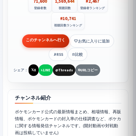
71,600
1,569,644
#2,467
登録者数
視聴回数
登録者ランキング
#10,741
視聴回数ランキング
このチャンネルへ行く
お気に入りに追加
RSS
比較
📡
⚖️
シェア：
X
LINE
Threads
URLコピー
𝕏
L
@
⧉
チャンネル紹介
ポケモンカード公式の最新情報まとめ、相場情報、再販
情報、ポケモンカードの封入率の仕様調査など、ポケカ
に関する情報発信チャンネルです。(開封動画や対戦動
画は投稿していません)