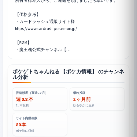
所有者様本人から、ご連絡を頂けましたら幸いです。
【価格参考】
・カードラッシュ通販サイト様
https://www.cardrush-pokemon.jp/
【BGM】
・魔王魂公式チャンネル【…
ポケゲトちゃんねる 【ポケカ情報】 のチャンネ
ル分析
投稿頻度（直近6ヶ月）
最終投稿
週 0.8 本
2 ヶ月前
21 本投稿
ゆるやかに更新
サイト内動画数
80 本
ポケ速に収録