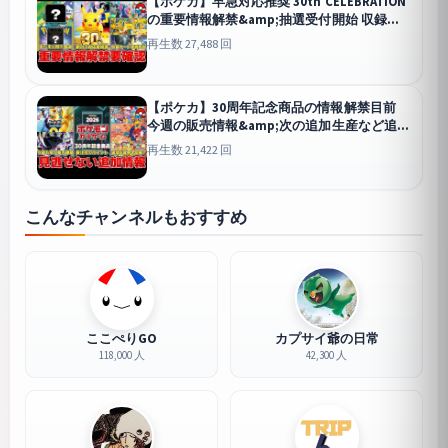
【ポケカ】早急対応推奨 30th CELEBRATION
の重要情報解禁&amp;抽選受付開始 収録カ
ード事情・海外情報・未公開情報についてま
再生数 27,488 回
とめて解説 【ポケモンカード】
【ポケカ】30周年記念商品の情報解禁目前
今週の販売情報&amp;次の追加生産など追加
情報を見逃すな 【ポケモンカード】
再生数 21,422 回
こんなチャンネルもおすすめ
ここぺりGO
カプサイ爺の日常
118,000 人
42,300 人