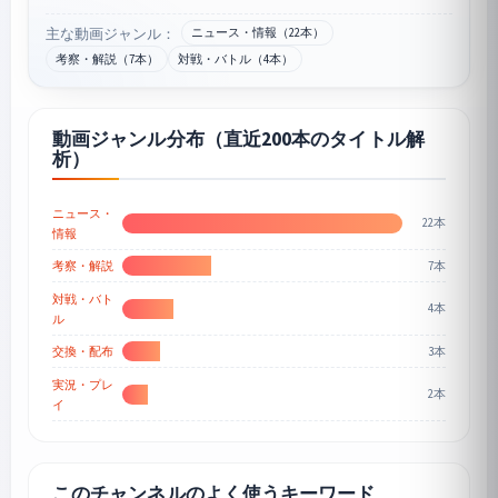
主な動画ジャンル：
ニュース・情報（22本）
考察・解説（7本）
対戦・バトル（4本）
動画ジャンル分布（直近200本のタイトル解
析）
ニュース・
22本
情報
7本
考察・解説
対戦・バト
4本
ル
3本
交換・配布
実況・プレ
2本
イ
このチャンネルのよく使うキーワード