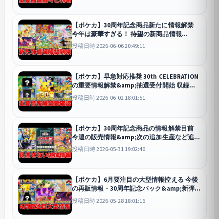
【ポケカ】30周年記念商品新たに情報解禁
今年は豪華すぎる！ 待望の新商品情報
&amp;先着予約に要警戒 【ポケモンカー
投稿日時 2026-06-06 20:49:11
ド】
【ポケカ】早急対応推奨 30th CELEBRATION
の重要情報解禁&amp;抽選受付開始 収録カ
ード事情・海外情報・未公開情報についてま
投稿日時 2026-06-02 18:01:51
とめて解説 【ポケモンカード】
【ポケカ】30周年記念商品の情報解禁目前
今週の販売情報&amp;次の追加生産など追加
情報を見逃すな 【ポケモンカード】
投稿日時 2026-05-31 19:02:46
【ポケカ】6月要注目の大型情報控える 今後
の再販情報・30周年記念パック&amp;新弾
「ストームエメラルダ」情報解禁まもなく？
投稿日時 2026-05-28 18:01:16
【ポケモンカード】