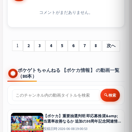
コメントがまだありません。
1
2
3
4
5
6
7
8
次へ
ポケゲトちゃんねる 【ポケカ情報】 の動画一覧
（80本）
🔍 検索
【ポケカ】重要抽選判明 即応募推奨&amp;
当選率改善なるか 追加の30周年記念関連情
報をまとめ 【ポケモンカード】
投稿日時 2026-06-08 19:00:53