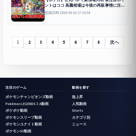
ントはココ 高騰相場は今後の再販事情に注意
もうプロモカードは許されないのか 【ポケモ
投稿日時 2026-05-01 17:15:54
ンカード】
1
2
3
4
5
6
7
8
次へ
注目のゲーム
動画を探す
ポケモンチャンピオンズ動画
急上昇
Pokémon LEGENDS Z-A動画
人気動画
ポケポケ動画
Shorts
ポケモンスリープ動画
カテゴリ別
ポケモンユナイト動画
ニュース
ポケモンSV動画