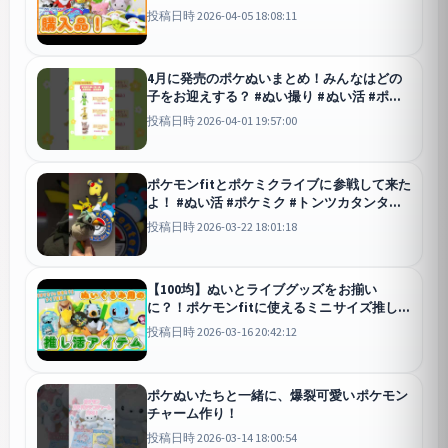
な感じです
投稿日時 2026-04-05 18:08:11
4月に発売のポケぬいまとめ！みんなはどの
子をお迎えする？ #ぬい撮り #ぬい活 #ポケ
モン #pokemon #新商品
投稿日時 2026-04-01 19:57:00
ポケモンfitとポケミクライブに参戦して来た
よ！ #ぬい活 #ポケミク #トンツカタンタン
#ポケモン
投稿日時 2026-03-22 18:01:18
【100均】ぬいとライブグッズをお揃い
に？！ポケモンfitに使えるミニサイズ推し活
アイテム紹介！
投稿日時 2026-03-16 20:42:12
ポケぬいたちと一緒に、爆裂可愛いポケモン
チャーム作り！
投稿日時 2026-03-14 18:00:54