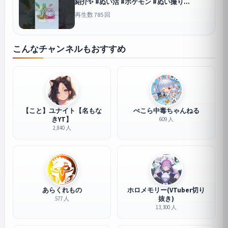
紹介✨️ #ぬい活 #ポケモン #ぬい撮り
#pokemon
再生数 785 回
こんなチャンネルもおすすめ
【こと】ユナイト【名もな
ぺこら中毒ちゃんねる
きYT】
609 人
2,840 人
あらくれもの
ホロメモリー(VTuber切り
抜き)
577 人
13,300 人