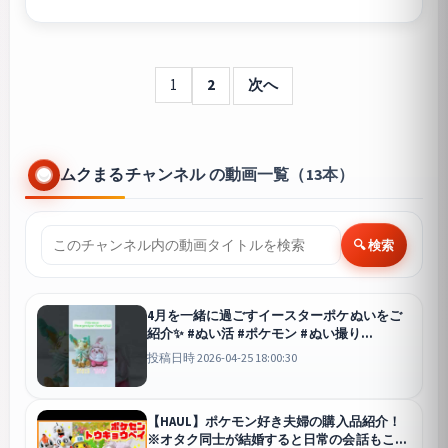
1
2
次へ
ムクまるチャンネル の動画一覧（13本）
🔍 検索
4月を一緒に過ごすイースターポケぬいをご
紹介✨️ #ぬい活 #ポケモン #ぬい撮り
#pokemon
投稿日時 2026-04-25 18:00:30
【HAUL】ポケモン好き夫婦の購入品紹介！
※オタク同士が結婚すると日常の会話もこん