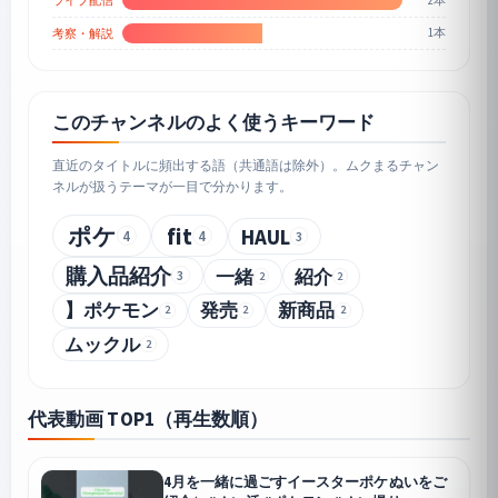
ライブ配信
1本
考察・解説
このチャンネルのよく使うキーワード
直近のタイトルに頻出する語（共通語は除外）。ムクまるチャン
ネルが扱うテーマが一目で分かります。
ポケ
fit
HAUL
4
4
3
購入品紹介
一緒
紹介
3
2
2
】ポケモン
発売
新商品
2
2
2
ムックル
2
代表動画 TOP1（再生数順）
4月を一緒に過ごすイースターポケぬいをご