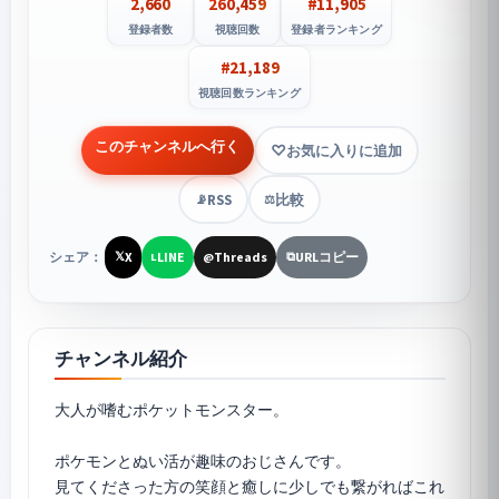
2,660
260,459
#11,905
登録者数
視聴回数
登録者ランキング
#21,189
視聴回数ランキング
このチャンネルへ行く
お気に入りに追加
RSS
比較
📡
⚖️
シェア：
X
LINE
Threads
URLコピー
𝕏
L
@
⧉
チャンネル紹介
大人が嗜むポケットモンスター。
ポケモンとぬい活が趣味のおじさんです。
見てくださった方の笑顔と癒しに少しでも繋がればこれ