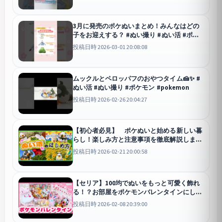
3月に発売のポケぬいまとめ！みんなはどの
子をお迎えする？ #ぬい撮り #ぬい活 #ポケ
モン #pokemon #新商品
投稿日時 2026-03-01 20:08:08
ムックルとペロッパフのおやつタイム🍰✨️ #
ぬい活 #ぬい撮り #ポケモン #pokemon
投稿日時 2026-02-26 20:04:27
【初心者必見】 ポケぬいと始める新しい暮
らし！楽しみ方と注意事項を徹底解説しま
す！
投稿日時 2026-02-21 20:00:58
【セリア】100均でぬいをもっと可愛く飾れ
る！？お部屋をポケモンバレンタインにしち
ゃおう！
投稿日時 2026-02-08 20:39:00