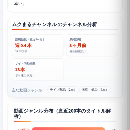
ムクまるチャンネル のチャンネル分析
投稿頻度（直近6ヶ月）
最終投稿
週 0.4 本
3 ヶ月前
10 本投稿
更新頻度低下
サイト内動画数
13 本
ポケ速に収録
主な動画ジャンル：
ライブ配信（2本）
考察・解説（1本）
動画ジャンル分布（直近200本のタイトル解
析）
2本