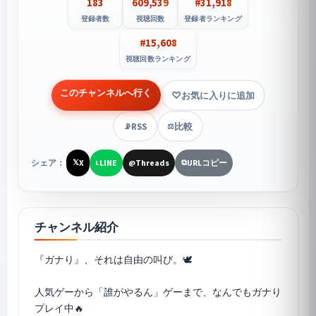
183
609,539
#31,918
登録者数
視聴回数
登録者ランキング
#15,608
視聴回数ランキング
このチャンネルへ行く
お気に入りに追加
RSS
比較
📡
⚖️
シェア：
X
LINE
Threads
URLコピー
𝕏
L
@
⧉
チャンネル紹介
『ガナり』、それは自由の叫び。🕊️
人気ゲーから「誰がやるん」ゲーまで、なんでもガナり
プレイ中🔥