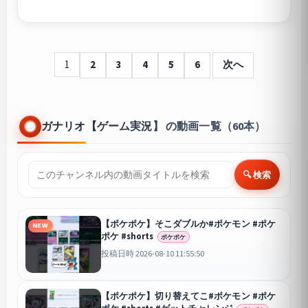
1
2
3
4
5
6
次へ
ガナリオ【ゲーム実況】 の動画一覧（60本）
🔍 検索
【ポケポケ】そこダブルか#ポケモン #ポケ
NEW
ポケ #shorts
ポケポケ
投稿日時 2026-08-10 11:55:50
【ポケポケ】切り替えてこ#ポケモン #ポケ