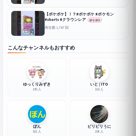
【ポケポケ】！？#ポケポケ #ポケモン
#shorts #クラウンレア
ポケポケ
再生数 1,747 回
こんなチャンネルもおすすめ
ゆっくりみずき
いと / ITO
190 人
165 人
ぽん
ビリビリうに
501 人
208 人