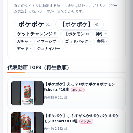
直近のタイトルに頻出する語（共通語は除外）。ガナリオ【ゲー
ム実況】 が扱うテーマが一目で分かります。
ポケポケ
【ポケポケ】
51
40
ゲットチャレンジ
【ポケモン
神引
13
7
10
ガチャ
イマーシブ
ゴッドパック
害悪
3
2
2
2
デッキ
ジュナイパー
2
2
代表動画 TOP3（再生数順）
【ポケポケ】えっ？#ポケポケ #ポケモン
#shorts #10連
ポケポケ
再生数 6,001 回
【ポケポケ】しぶすがんか#ポケポケ #ポケ
モン #shorts #10連
ポケポケ
再生数 2,152 回