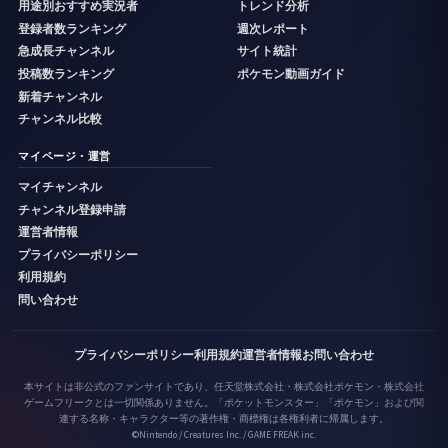
用途別おすすめ実況者
トレンド分析
登録者数ランキング
週次レポート
急成長チャンネル
サイト統計
投稿数ランキング
ポケモン動画ガイド
新着チャンネル
チャンネル比較
マイページ・運営
マイチャンネル
チャンネル登録申請
運営者情報
プライバシーポリシー
利用規約
問い合わせ
プライバシーポリシー
利用規約
運営者情報
お問い合わせ
本サイトは非公式のファンサイトであり、任天堂株式会社・株式会社ポケモン・株式会社
ゲームフリークとは一切関係ありません。「ポケットモンスター」「ポケモン」および関
連する名称・キャラクター等の著作権・商標権は各権利者に帰属します。
©Nintendo / Creatures Inc. / GAME FREAK inc.