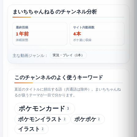
まいちちゃんねる のチャンネル分析
最終投稿
サイト内動画数
1 年前
4 本
休眠状態
ポケ速に収録
主な動画ジャンル：
実況・プレイ（1本）
このチャンネルのよく使うキーワード
直近のタイトルに頻出する語（共通語は除外）。まいちちゃんね
るが扱うテーマが一目で分かります。
ポケモンカード
3
ポケモンイラスト
ポケポケ
2
2
イラスト
2