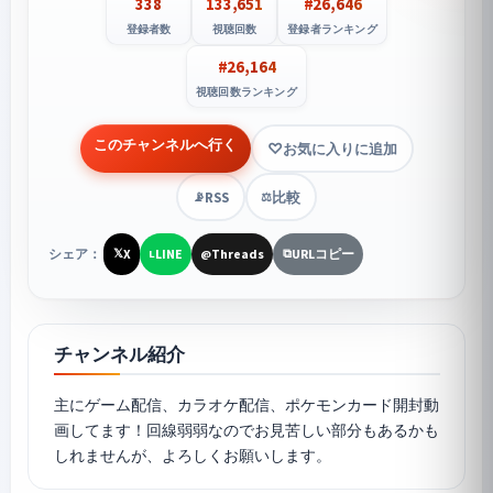
338
133,651
#26,646
登録者数
視聴回数
登録者ランキング
#26,164
視聴回数ランキング
このチャンネルへ行く
お気に入りに追加
RSS
比較
📡
⚖️
シェア：
X
LINE
Threads
URLコピー
𝕏
L
@
⧉
チャンネル紹介
主にゲーム配信、カラオケ配信、ポケモンカード開封動
画してます！回線弱弱なのでお見苦しい部分もあるかも
しれませんが、よろしくお願いします。