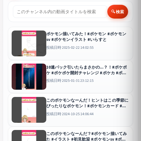
🔍 検索
ポケモン描いてみた！#ポケモン #ポケモン
sv #ポケモンイラスト #いらすと
投稿日時 2025-02-22 14:02:55
10連パック引いたらまさかの…？！#ポケポ
ケ #ポケポケ開封チャレンジ #ポケカ #ポケ
モンカード #ポケモン
ポケポケ
投稿日時 2025-01-31 23:12:15
このポケモンなーんだ！ヒントはこの季節に
ぴったりなポケモン！#ポケモンカード #ポ
ケモン #全ポケ描ける説 #イラストメイキン
投稿日時 2024-10-25 14:06:44
グ #イラスト #絵描き配信 #ポケモン配信
このポケモンなーんだ？#ポケモン描いてみ
た #イラスト #初見歓迎 #ポケモンsv #ポケ