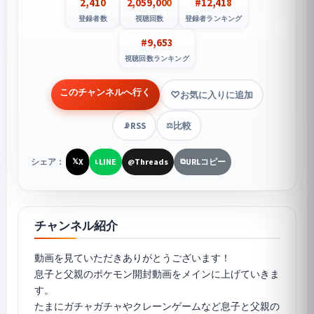
2,410
2,059,000
#12,418
登録者数
視聴回数
登録者ランキング
#9,653
視聴回数ランキング
このチャンネルへ行く
お気に入りに追加
RSS
比較
📡
⚖️
シェア：
X
LINE
Threads
URLコピー
𝕏
L
@
⧉
チャンネル紹介
動画を見ていただきありがとうございます！
息子と父親のポケモン開封動画をメインに上げていきま
す。
たまにガチャガチャやクレーンゲームなど息子と父親の