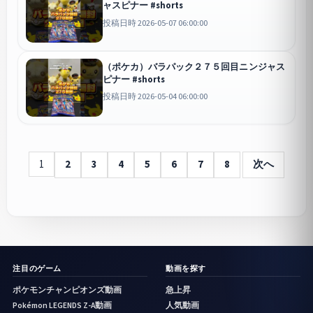
ャスピナー #shorts
投稿日時 2026-05-07 06:00:00
（ポケカ）バラパック２７５回目ニンジャス
ピナー #shorts
投稿日時 2026-05-04 06:00:00
1
2
3
4
5
6
7
8
次へ
注目のゲーム
動画を探す
ポケモンチャンピオンズ動画
急上昇
Pokémon LEGENDS Z-A動画
人気動画