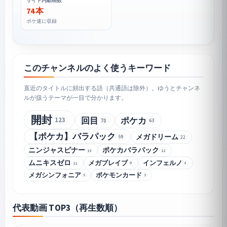
サイト内動画数
74 本
ポケ速に収録
このチャンネルのよく使うキーワード
直近のタイトルに頻出する語（共通語は除外）。ゆうとチャンネ
ルが扱うテーマが一目で分かります。
開封
回目
ポケカ
123
70
63
【ポケカ】バラパック
メガドリーム
59
22
ニンジャスピナー
ポケカバラパック
13
12
ムニキスゼロ
メガブレイブ
インフェルノ
9
8
11
メガシンフォニア
ポケモンカード
5
3
代表動画 TOP3（再生数順）