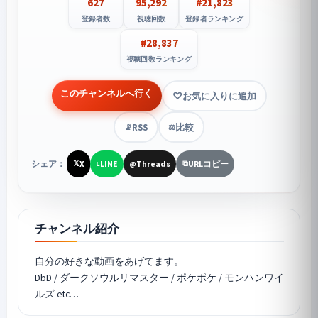
627
95,292
#21,823
登録者数
視聴回数
登録者ランキング
#28,837
視聴回数ランキング
このチャンネルへ行く
お気に入りに追加
RSS
比較
📡
⚖️
シェア：
X
LINE
Threads
URLコピー
𝕏
L
@
⧉
チャンネル紹介
自分の好きな動画をあげてます。
DbD / ダークソウルリマスター /
ポケポケ
/ モンハンワイ
ルズ etc…