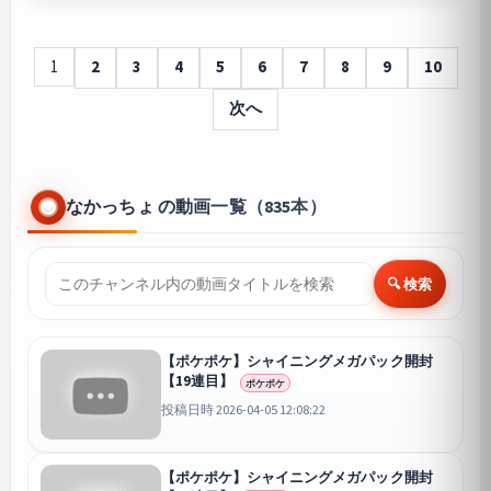
1
2
3
4
5
6
7
8
9
10
次へ
なかっちょ の動画一覧（835本）
🔍 検索
【ポケポケ】シャイニングメガパック開封
【19連目】
ポケポケ
投稿日時 2026-04-05 12:08:22
【ポケポケ】シャイニングメガパック開封