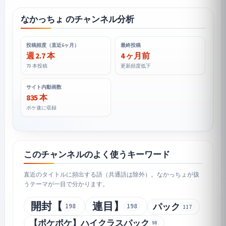
なかっちょ のチャンネル分析
投稿頻度（直近6ヶ月）
最終投稿
週 2.7 本
4 ヶ月前
70 本投稿
更新頻度低下
サイト内動画数
835 本
ポケ速に収録
このチャンネルのよく使うキーワード
直近のタイトルに頻出する語（共通語は除外）。なかっちょが扱
うテーマが一目で分かります。
開封【
連目】
パック
198
198
117
【ポケポケ】ハイクラスパック
98