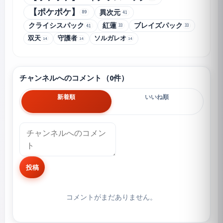
【ポケポケ】
異次元
89
41
クライシスパック
紅蓮
ブレイズパック
33
33
41
双天
守護者
ソルガレオ
14
14
14
チャンネルへのコメント（0件）
新着順
いいね順
投稿
コメントがまだありません。