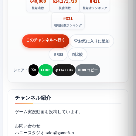
640,000
614,171,720
#411
登録者数
視聴回数
登録者ランキング
#321
視聴回数ランキング
このチャンネルへ行く
お気に入りに追加
RSS
比較
📡
⚖️
シェア：
X
LINE
Threads
URLコピー
𝕏
L
@
⧉
チャンネル紹介
ゲーム実況動画を投稿しています。
お問い合わせ
ハニースタジオ sales@game8.jp