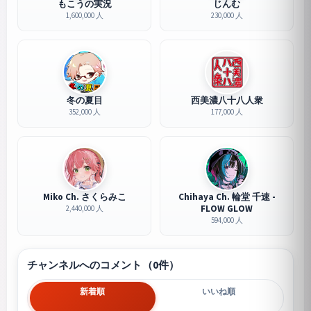
もこうの実況
じんむ
1,600,000 人
230,000 人
冬の夏目
西美濃八十八人衆
352,000 人
177,000 人
Miko Ch. さくらみこ
Chihaya Ch. 輪堂 千速 -
FLOW GLOW
2,440,000 人
594,000 人
チャンネルへのコメント（0件）
新着順
いいね順