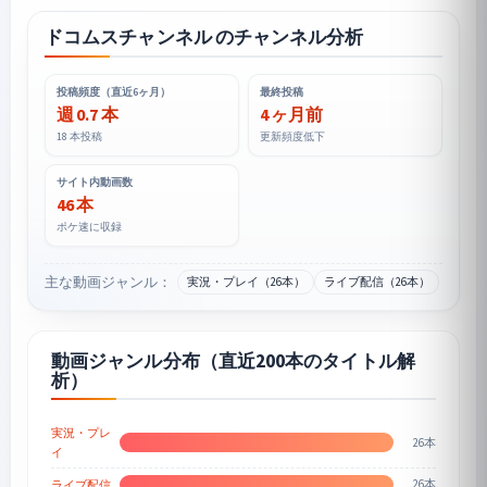
ドコムスチャンネル のチャンネル分析
投稿頻度（直近6ヶ月）
最終投稿
週 0.7 本
4 ヶ月前
18 本投稿
更新頻度低下
サイト内動画数
46 本
ポケ速に収録
主な動画ジャンル：
実況・プレイ（26本）
ライブ配信（26本）
動画ジャンル分布（直近200本のタイトル解
析）
実況・プレ
26本
イ
26本
ライブ配信