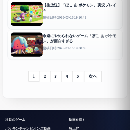
【生放送】「ぽこ あ ポケモン」実況プレイ
４
投稿日時 2026-03-16 19:10:48
永遠にやめられないゲーム「ぽこ あ ポケモ
ン」が面白すぎる
投稿日時 2026-03-15 19:00:06
1
2
3
4
5
次へ
注目のゲーム
動画を探す
ポケモンチャンピオンズ動画
急上昇