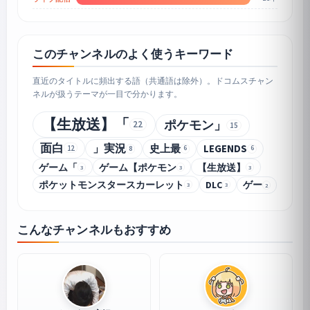
このチャンネルのよく使うキーワード
直近のタイトルに頻出する語（共通語は除外）。ドコムスチャン
ネルが扱うテーマが一目で分かります。
【生放送】「
ポケモン」
22
15
面白
」実況
史上最
LEGENDS
12
8
6
6
ゲーム「
ゲーム【ポケモン
【生放送】
3
3
3
ポケットモンスタースカーレット
DLC
ゲー
3
3
2
こんなチャンネルもおすすめ