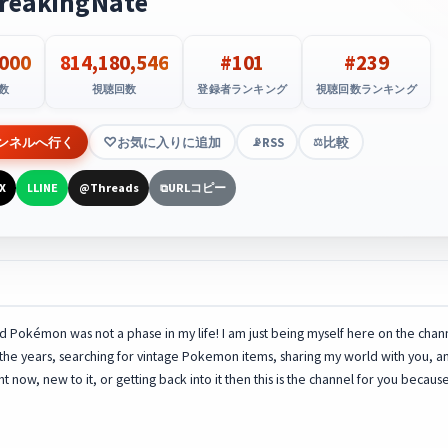
reakingNate
,000
814,180,546
#101
#239
数
視聴回数
登録者ランキング
視聴回数ランキング
ンネルへ行く
お気に入りに追加
RSS
比較
📡
⚖️
X
LINE
Threads
URLコピー
L
@
⧉
 Pokémon was not a phase in my life! I am just being myself here on the cha
 years, searching for vintage Pokemon items, sharing my world with you, and e
ght now, new to it, or getting back into it then this is the channel for you beca