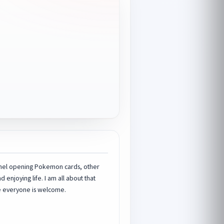
nnel opening Pokemon cards, other
njoying life. I am all about that
use everyone is welcome.