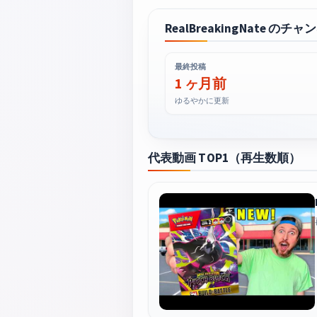
RealBreakingNate のチ
最終投稿
1 ヶ月前
ゆるやかに更新
代表動画 TOP1（再生数順）