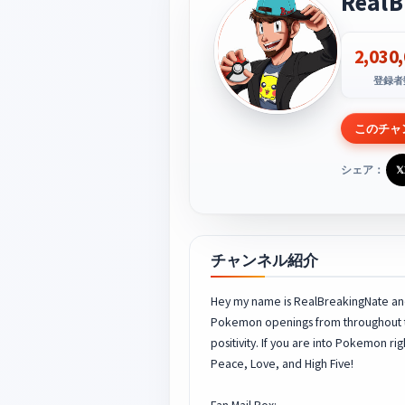
RealB
2,030
登録者
このチャ
シェア：
𝕏
チャンネル紹介
Hey my name is RealBreakingNate and
Pokemon openings from throughout the
positivity. If you are into Pokemon ri
Peace, Love, and High Five!