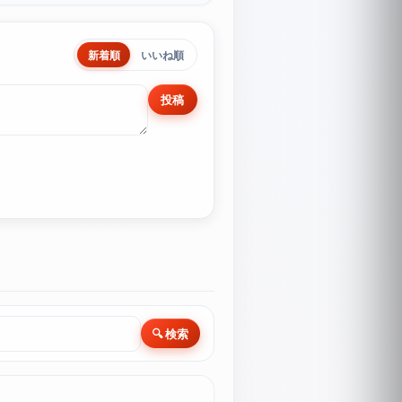
新着順
いいね順
投稿
🔍 検索