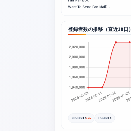
Fan Mail Box:
Want To Send Fan-Mail?…
登録者数の推移（直近18日
+0
+0
+0%
15日の増減
7日の増減