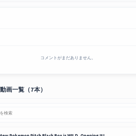
コメントがまだありません。
te の動画一覧（7本）
New Pokemon Pitch Black Box is WILD, Opening It!