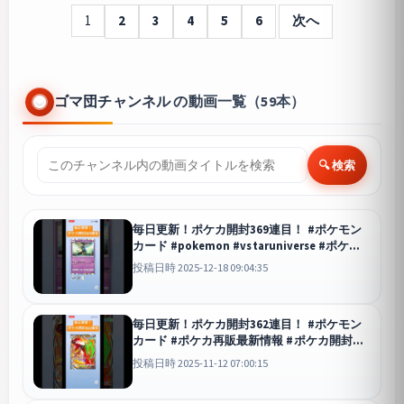
1
2
3
4
5
6
次へ
ゴマ団チャンネル の動画一覧（59本）
🔍 検索
毎日更新！ポケカ開封369連目！ #ポケモン
カード #pokemon #vstaruniverse #ポケカ
再販最新情報 #ポケモン #おれポケ #ポケカ
投稿日時 2025-12-18 09:04:35
開封動画 #ポケカ #pokemoncards
毎日更新！ポケカ開封362連目！ #ポケモン
カード #ポケカ再販最新情報 #ポケカ開封動
画 #ポケカ #pokemon #ポケモン
投稿日時 2025-11-12 07:00:15
#pokemoncards #ポケカ環境 #ポケカ開封 #
ポケポケ
ポケポケ