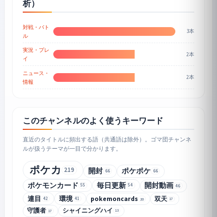
析）
対戦・バト
3本
ル
実況・プレ
2本
イ
ニュース・
2本
情報
このチャンネルのよく使うキーワード
直近のタイトルに頻出する語（共通語は除外）。ゴマ団チャンネ
ルが扱うテーマが一目で分かります。
ポケカ
219
開封
ポケポケ
66
66
ポケモンカード
毎日更新
開封動画
55
54
46
連目
環境
pokemoncards
双天
42
41
17
20
守護者
シャイニングハイ
13
17