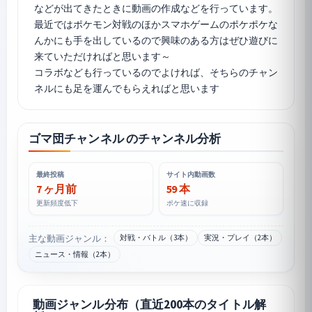
などが出てきたときに動画の作成などを行っています。
最近ではポケモン対戦のほかスマホゲームの
ポケポケ
な
んかにも手を出しているので興味のある方はぜひ遊びに
来ていただければと思います～
コラボなども行っているのでよければ、そちらのチャン
ゴマ団チャンネル のチャンネル分析
最終投稿
サイト内動画数
7 ヶ月前
59 本
更新頻度低下
ポケ速に収録
主な動画ジャンル：
対戦・バトル（3本）
実況・プレイ（2本）
ニュース・情報（2本）
動画ジャンル分布（直近200本のタイトル解