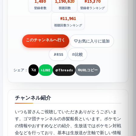
1,480
1,190,620
#15,370
登録者数
視聴回数
登録者ランキング
#11,961
視聴回数ランキング
このチャンネルへ行く
お気に入りに追加
RSS
比較
📡
⚖️
シェア：
X
LINE
Threads
URLコピー
𝕏
L
@
⧉
チャンネル紹介
いつも皆さんご視聴していただきありがとうございま
す。ゴマ団チャンネルの赤髪船長といいます。ポケモン
の情報やおすすめなどの紹介、生放送ではポケモン対戦
会などを行っており、基本は生放送が主軸で新しい情報