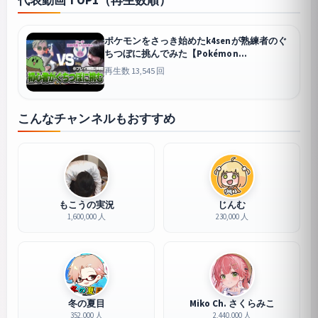
代表動画 TOP1（再生数順）
ポケモンをさっき始めたk4senが熟練者のぐ
ちつぼに挑んでみた【Pokémon
Champions】
チャンピオンズ
再生数 13,545 回
こんなチャンネルもおすすめ
もこうの実況
じんむ
1,600,000 人
230,000 人
冬の夏目
Miko Ch. さくらみこ
352,000 人
2,440,000 人