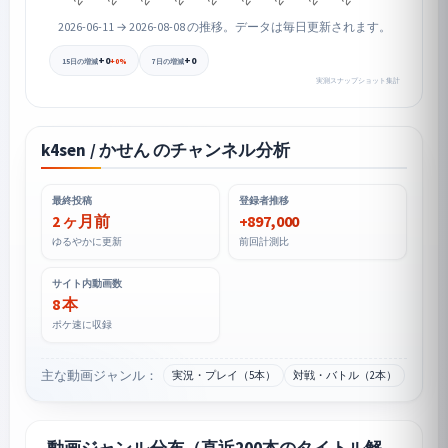
2026-06-11 → 2026-08-08 の推移。データは毎日更新されます。
+0
+0
+0%
15日の増減
7日の増減
実測スナップショット集計
k4sen / かせん のチャンネル分析
最終投稿
登録者推移
2 ヶ月前
+897,000
ゆるやかに更新
前回計測比
サイト内動画数
8 本
ポケ速に収録
主な動画ジャンル：
実況・プレイ（5本）
対戦・バトル（2本）
動画ジャンル分布（直近200本のタイトル解