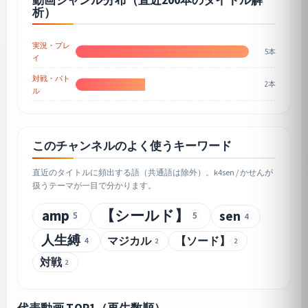
析）
実況・プレ
5本
イ
対戦・バト
2本
ル
このチャンネルのよく使うキーワード
直近のタイトルに頻出する語（共通語は除外）。k4sen / かせんが
扱うテーマが一目で分かります。
amp
【シールド】
sen
5
5
4
人生縛
マジカル
【ソード】
4
2
2
対戦
2