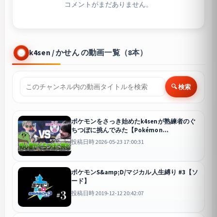
コメントがまだありません。
k4sen / かせん の動画一覧（8本）
🔍 検索
ポケモンをさっき始めたk4senが熟練者のぐ
ちつぼに挑んでみた【Pokémon
Champions】
チャンピオンズ
投稿日時 2026-05-23 17:00:31
ポケモンS&amp;D/マジカル人生縛り #3【ソ
ード】
投稿日時 2019-12-12 20:42:07