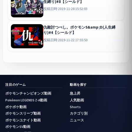
生縛り)#8【シールド】
投稿日時 2019-11-28 15:52:03
仇敵討つべし。ポケモンS&amp;D(人生縛
り)#4【シールド】
投稿日時 2019-11-22 17:55:50
注目のゲーム
動画を探す
ポケモンチャンピオンズ動画
急上昇
Pokémon LEGENDS Z-A動画
人気動画
ポケポケ動画
Shorts
ポケモンスリープ動画
カテゴリ別
ポケモンユナイト動画
ニュース
ポケモンSV動画