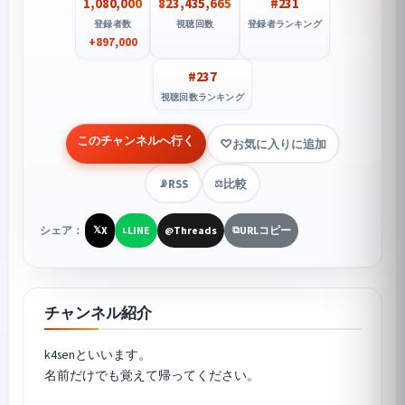
1,080,000
823,435,665
#231
登録者数
視聴回数
登録者ランキング
+897,000
#237
視聴回数ランキング
このチャンネルへ行く
お気に入りに追加
RSS
比較
📡
⚖️
シェア：
X
LINE
Threads
URLコピー
𝕏
L
@
⧉
チャンネル紹介
k4senといいます。
名前だけでも覚えて帰ってください。