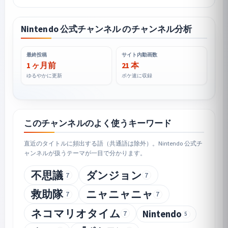
Nintendo 公式チャンネル のチャンネル分析
最終投稿
サイト内動画数
1 ヶ月前
21 本
ゆるやかに更新
ポケ速に収録
このチャンネルのよく使うキーワード
直近のタイトルに頻出する語（共通語は除外）。Nintendo 公式チ
ャンネルが扱うテーマが一目で分かります。
不思議
ダンジョン
7
7
救助隊
ニャニャニャ
7
7
ネコマリオタイム
Nintendo
7
5