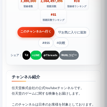
3,690,000
2,064,497,896
#38
登録者数
視聴回数
登録者ランキング
#81
視聴回数ランキング
このチャンネルへ行く
お気に入りに追加
RSS
比較
📡
⚖️
シェア：
X
LINE
Threads
URLコピー
𝕏
L
@
⧉
チャンネル紹介
任天堂株式会社の公式YouTubeチャンネルです。
任天堂のゲームに関する映像をお届けします。
このチャンネルは日本のお客様を対象としております。