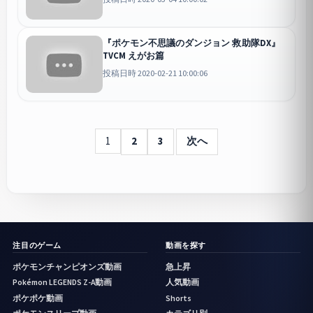
『ポケモン不思議のダンジョン 救助隊DX』
TVCM えがお篇
投稿日時 2020-02-21 10:00:06
1
2
3
次へ
注目のゲーム
動画を探す
ポケモンチャンピオンズ動画
急上昇
Pokémon LEGENDS Z-A動画
人気動画
ポケポケ動画
Shorts