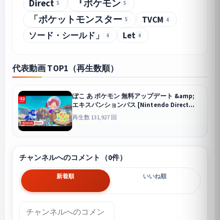
Direct
『ポケモン
5
5
「ポケットモンスター
TVCM
5
4
ソード・シールド」
Let
4
4
代表動画 TOP1（再生数順）
ぽこ あ ポケモン 無料アップデート &amp;
エキスパンションパス [Nintendo Direct
2026.6.9]
再生数 131,927 回
チャンネルへのコメント（0件）
新着順
いいね順