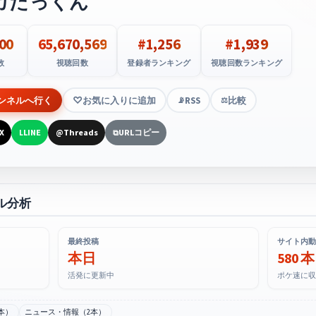
カたっくん
00
65,670,569
#1,256
#1,939
数
視聴回数
登録者ランキング
視聴回数ランキング
ンネルへ行く
お気に入りに追加
RSS
比較
📡
⚖️
X
LINE
Threads
URLコピー
L
@
⧉
ル分析
最終投稿
サイト内動
本日
580 本
活発に更新中
ポケ速に収
本）
ニュース・情報（2本）