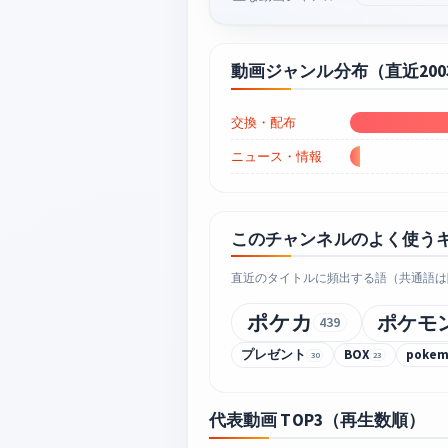
動画ジャンル分布（直近20
交換・配布
ニュース・情報
このチャンネルのよく使う
直近のタイトルに頻出する語（共通語は
ポケカ
ポケモ
439
プレゼント
BOX
pokem
30
23
代表動画 TOP3（再生数順）