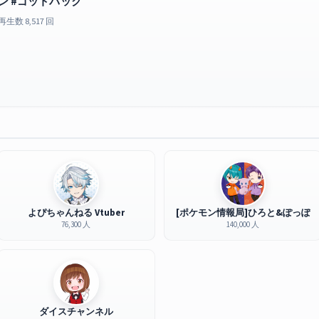
ン #ゴットパック
再生数 8,517 回
よぴちゃんねる Vtuber
[ポケモン情報局]ひろと&ぽっぽ
76,300 人
140,000 人
ダイスチャンネル