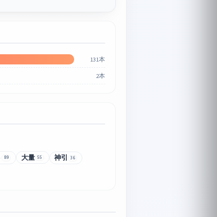
131本
2本
ト
大量
神引
89
55
36