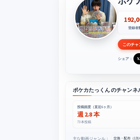
ポケ
192,0
登録者
このチャ
シェア：
𝕏
ポケカたっくん のチャンネ
投稿頻度（直近6ヶ月）
週 2.8 本
73 本投稿
主な動画ジャンル：
交換・配布（131