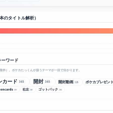
0本のタイトル解析）
キーワード
除外）。ポケカたっくんが扱うテーマが一目で分かります。
ンカード
開封
365
365
開封動画
ポケカプレゼン
125
oncards
右左
ゴットパック
19
18
16