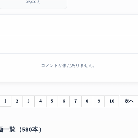
265,000 人
コメントがまだありません。
1
2
3
4
5
6
7
8
9
10
次へ
画一覧（580本）